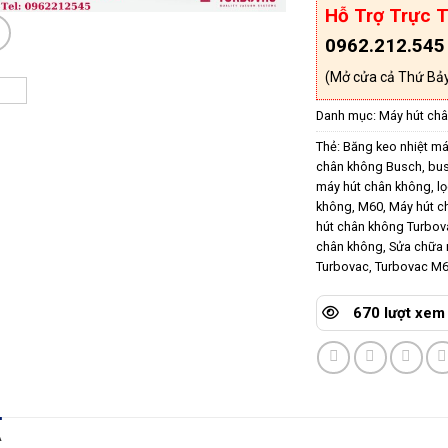
Hỗ Trợ Trực T
0962.212.545
(Mở cửa cả Thứ Bảy
Danh mục:
Máy hút ch
Thẻ:
Băng keo nhiệt má
chân không Busch
,
bu
máy hút chân không
,
l
không
,
M60
,
Máy hút c
hút chân không Turbov
chân không
,
Sửa chữa 
Turbovac
,
Turbovac M
670 lượt xem
Ả