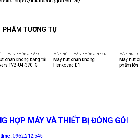
bsite:
https://thietbidonggoi.com.vn/
 PHẨM TƯƠNG TỰ
MÁY HÚT CHÂN KHÔNG BĂNG TẢI OLD RIVERS
MÁY HÚT CHÂN KHÔNG HENKOVAC
út chân không băng tải
Máy hút chân không
Máy hút c
ivers FVB-U4-370ⅡG
Henkovac D1
phẩm lớn
G HỢP MÁY VÀ THIẾT BỊ ĐÓNG GÓI
tline:
0962.212.545