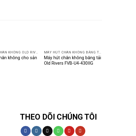
MÁY HÚT CHÂN KHÔNG OLD RIVERS
MÁY HÚT CHÂN KHÔNG BĂNG TẢI OLD RIVERS
hân không cho sản
Máy hút chân không băng tải
Old Rivers FVB-U4-430IIG
THEO DÕI CHÚNG TÔI