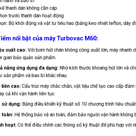
n hành và bảo trì
 kế thanh dán không cần cáp
họn trước thanh dán hoạt động
họn: Bộ khởi động và vật tư tiêu hao (băng keo nhiệt teflon, dây đi
iểm nổi bật của máy Turbovac M60:
ệu suất cao:
Với bơm hút chân không công suất lớn, máy nhanh ch
ời gian bảo quản sản phẩm.
ả năng ứng dụng đa dạng:
Nhờ kích thước khoang hút lớn và chi
ại sản phẩm và bao bì khác nhau.
 bền cao:
Cấu trúc máy chắc chắn, vật liệu chế tạo cao cấp đảm 
ay cả khi vận hành liên tục.
 sử dụng:
Bảng điều khiển kỹ thuật số 10 chương trình tiêu chuẩn
 toàn:
Hệ thống bảo vệ an toàn, đảm bảo người vận hành không bị
nh hoạt:
Có thể điều chỉnh các thông số kỹ thuật để phù hợp với n