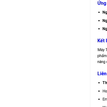
Ứng
Ng
Ng
Ng
Kết 
Máy T
phẩm 
nâng 
Liên
Th
Ho
Em