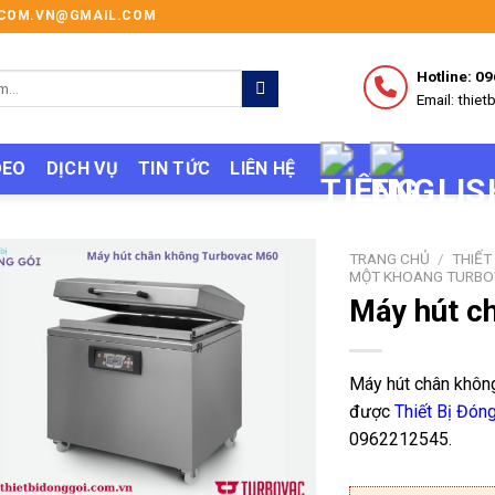
I.COM.VN@GMAIL.COM
Hotline: 0
Email: thi
DEO
DỊCH VỤ
TIN TỨC
LIÊN HỆ
TRANG CHỦ
/
THIẾT
MỘT KHOANG TURB
Máy hút c
Máy hút chân khôn
được
Thiết Bị Đón
0962212545.