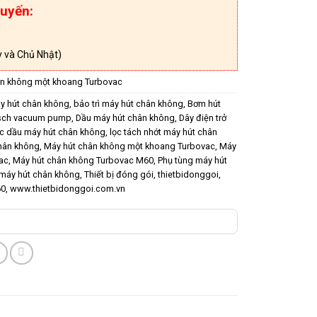
uyến:
 và Chủ Nhật)
ân không một khoang Turbovac
y hút chân không
,
bảo trì máy hút chân không
,
Bơm hút
sch vacuum pump
,
Dầu máy hút chân không
,
Dây điện trở
ọc dầu máy hút chân không
,
lọc tách nhớt máy hút chân
hân không
,
Máy hút chân không một khoang Turbovac
,
Máy
ac
,
Máy hút chân không Turbovac M60
,
Phụ tùng máy hút
máy hút chân không
,
Thiết bị đóng gói
,
thietbidonggoi
,
60
,
www.thietbidonggoi.com.vn