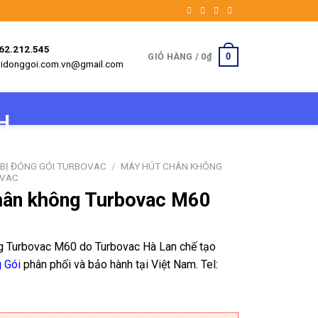
962.212.545
0
GIỎ HÀNG /
0
₫
etbidonggoi.com.vn@gmail.com
 BỊ ĐÓNG GÓI TURBOVAC
/
MÁY HÚT CHÂN KHÔNG
OVAC
hân không Turbovac M60
g Turbovac M60 do Turbovac Hà Lan chế tạo
g Gói
phân phối và bảo hành tại Việt Nam. Tel: