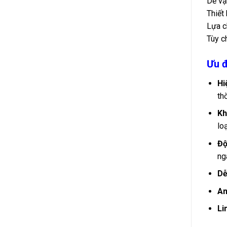
Dễ vậ
Thiết
Lựa c
Tùy c
Ưu đ
Hi
th
Kh
lo
Độ
ng
Dễ
An
Li