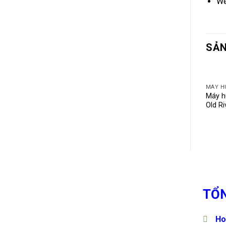
We
SẢN
Máy h
Old R
TỔN
Ho