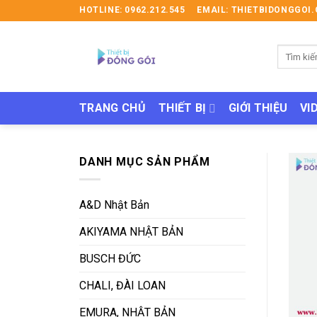
Skip
HOTLINE: 0962.212.545
EMAIL: THIETBIDONGGO
to
content
Tìm
kiếm:
TRANG CHỦ
THIẾT BỊ
GIỚI THIỆU
VI
DANH MỤC SẢN PHẨM
A&D Nhật Bản
AKIYAMA NHẬT BẢN
BUSCH ĐỨC
CHALI, ĐÀI LOAN
EMURA, NHẬT BẢN