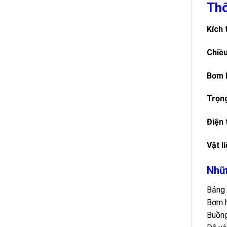
Thô
Kích 
Chiều
Bơm 
Trọn
Điện 
Vật l
Nhữn
Bảng 
Bơm h
Buồng