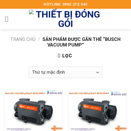
Skip
HOTLINE: 0962.212.545
to
content
TRANG CHỦ
/
SẢN PHẨM ĐƯỢC GẮN THẺ “BUSCH
VACUUM PUMP”
LỌC