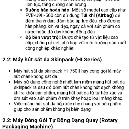
liên tục, tăng cường sản lượng.
Đường hàn hoàn hảo:
Một số model cao cấp như
FVB-U9II-500 còn sử dụng
Túi khí (Airbag)
để
đệm thanh dán, đảm bảo áp lực đều, cho đường
hàn phẳng, kín và đẹp, ngay cả với sản phẩm có
nước hoặc độ dày không đồng đều.
Độ bền vượt trội:
Được chế tạo từ vật liệu cao
cấp, chống gỉ sét, phù hợp với môi trường sản xuất
công nghiệp khắc nghiệt.
2.2: Máy hút sát da Skinpack (HI Series)
Máy hút sát da skinpack HI-750II hay còng gọi là máy
hút chân không sát da.
Máy sử dụng công nghệ nhiệt làm mềm màng hút sát da
skinpack ra sau đó bơm hút chân không hút sạch không
khí ra khỏi sản phẩm, màng hút sát da từ từ tiếp xúc và
ôm sát vào sản phẩm ở trên khay hoặc loại màng khác.
Việc màng hút sát da tiếp xúc nhẹ nhàng với sản phẩm
giúp cho sản phẩm không bị biến dạng.
2.2: Máy Đóng Gói Tự Động Dạng Quay (Rotary
Packaging Machine)