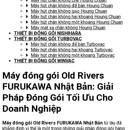
Máy hút chân không chè Houng Chuan
Máy hút chân không để bàn Houng Chuan
Máy hút chân không gạo Houng Chuan
Máy hút chân không hai khoang Houng Chuan
Máy hút chân không một khoang Houng Chuan
Máy mát xa chân không Houng Chuan
THIẾT BỊ ĐÓNG GÓI NISHIHARA
THIẾT BỊ ĐÓNG GÓI TURBOVAC
Máy hút chân không để bàn Turbovac
Máy hút chân không hai khoang Turbovac
Máy hút chân không một khoang Turbovac
THIẾT BỊ ĐÓNG GÓI WINVAC
Máy đóng gói Old Rivers
FURUKAWA Nhật Bản: Giải
Pháp Đóng Gói Tối Ưu Cho
Doanh Nghiệp
Máy đóng gói Old Rivers FURUKAWA Nhật Bản
từ lâu đã
khẳng định vị thế là một trong những giải pháp đóng gói hàng