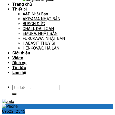
Trang chủ
Thiết bị
A&D Nhật Bản
AKIYAMA NHẬT BẢN
BUSCH ĐỨC
CHALI, ĐÀI LOAN
EMURA, NHẬT BẢN
FURUKAWA, NHẬT BẢN
HABASIT, THỤY SĨ
HENKOVAC, HÀ LAN
Giới thiệu
Video
Dịch vụ
Tin tức
Liên hệ
Tìm
kiếm:
0962212545