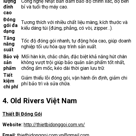
lượng
Công nghệ Nhật Bản đảm bảo độ chính xác, độ bền
đỉnh
bỉ và tuổi thọ máy cao.
cao
Đóng
Tương thích với nhiều chất liệu màng, kích thước và
gói đa
kiểu dáng túi (đứng, phẳng, có vòi, zipper…).
dạng
Tăng
Tốc độ đóng gói nhanh, tự động hóa cao, giúp doanh
năng
nghiệp tối ưu hóa quy trình sản xuất.
suất
Bảo vệ
Mối hàn kín, chắc chắn, đặc biệt khả năng hút chân
sản
không vượt trội giúp bảo quản sản phẩm tốt nhất,
phẩm
chống ẩm mốc, kéo dài thời gian lưu trữ.
Tiết
Giảm thiểu lỗi đóng gói, vận hành ổn định, giảm chi
kiệm
phí bảo trì và sửa chữa.
chi phí
4. Old Rivers Việt Nam
Thiết Bị Đóng Gói
Website:
http://thietbidonggoi.com.vn/
Email:
thietbidonggoi.com.vn@gmail.com