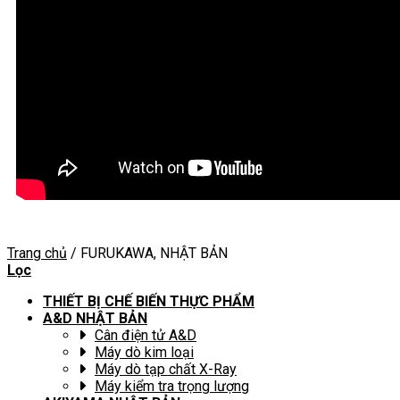
Trang chủ
/
FURUKAWA, NHẬT BẢN
Lọc
THIẾT BỊ CHẾ BIẾN THỰC PHẨM
A&D NHẬT BẢN
Cân điện tử A&D
Máy dò kim loại
Máy dò tạp chất X-Ray
Máy kiểm tra trọng lượng