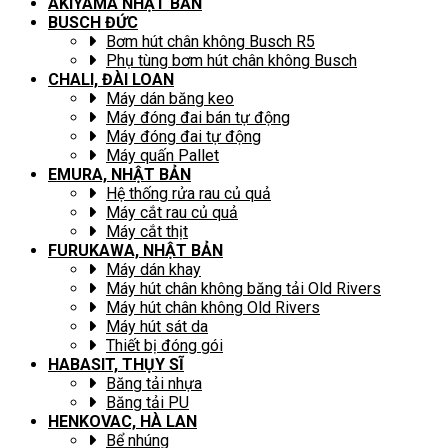
AKIYAMA NHẬT BẢN
BUSCH ĐỨC
Bơm hút chân không Busch R5
Phụ tùng bơm hút chân không Busch
CHALI, ĐÀI LOAN
Máy dán băng keo
Máy đóng đai bán tự động
Máy đóng đai tự động
Máy quấn Pallet
EMURA, NHẬT BẢN
Hệ thống rửa rau củ quả
Máy cắt rau củ quả
Máy cắt thịt
FURUKAWA, NHẬT BẢN
Máy dán khay
Máy hút chân không băng tải Old Rivers
Máy hút chân không Old Rivers
Máy hút sát da
Thiết bị đóng gói
HABASIT, THỤY SĨ
Băng tải nhựa
Băng tải PU
HENKOVAC, HÀ LAN
Bể nhúng