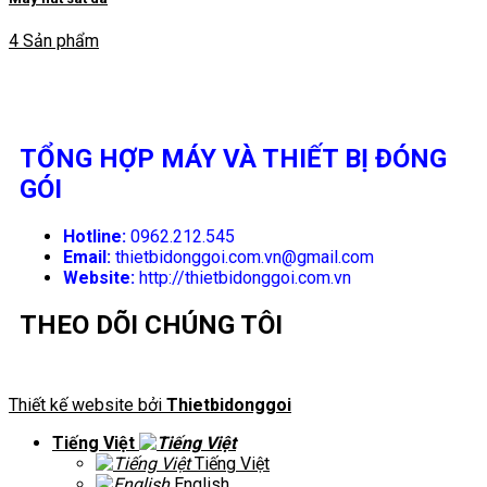
4 Sản phẩm
TỔNG HỢP MÁY VÀ THIẾT BỊ ĐÓNG
GÓI
Hotline:
0962.212.545
Email:
thietbidonggoi.com.vn@gmail.com
Website:
http://thietbidonggoi.com.vn
THEO DÕI CHÚNG TÔI
Thiết kế website bởi
Thietbidonggoi
Tiếng Việt
Tiếng Việt
English