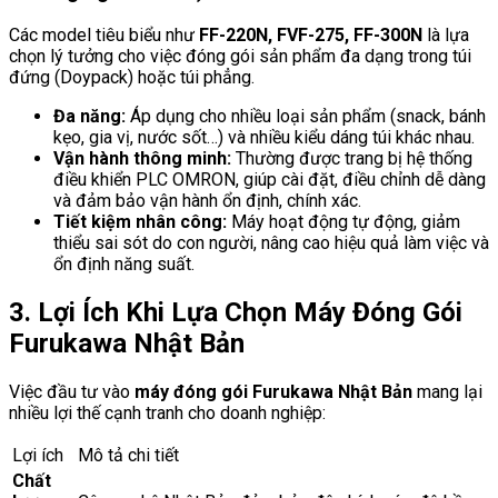
Các model tiêu biểu như
FF-220N, FVF-275, FF-300N
là lựa
chọn lý tưởng cho việc đóng gói sản phẩm đa dạng trong túi
đứng (Doypack) hoặc túi phẳng.
Đa năng:
Áp dụng cho nhiều loại sản phẩm (snack, bánh
kẹo, gia vị, nước sốt…) và nhiều kiểu dáng túi khác nhau.
Vận hành thông minh:
Thường được trang bị hệ thống
điều khiển PLC OMRON, giúp cài đặt, điều chỉnh dễ dàng
và đảm bảo vận hành ổn định, chính xác.
Tiết kiệm nhân công:
Máy hoạt động tự động, giảm
thiểu sai sót do con người, nâng cao hiệu quả làm việc và
ổn định năng suất.
3. Lợi Ích Khi Lựa Chọn Máy Đóng Gói
Furukawa Nhật Bản
Việc đầu tư vào
máy đóng gói Furukawa Nhật Bản
mang lại
nhiều lợi thế cạnh tranh cho doanh nghiệp:
Lợi ích
Mô tả chi tiết
Chất