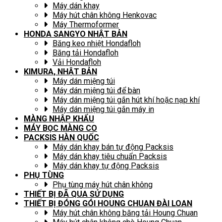
Máy dán khay
Máy hút chân không Henkovac
Máy Thermoformer
HONDA SANGYO NHẬT BẢN
Băng keo nhiệt Hondafloh
Băng tải Hondafloh
Vải Hondafloh
KIMURA, NHẬT BẢN
Máy dán miệng túi
Máy dán miệng túi để bàn
Máy dán miệng túi gắn hút khí hoặc nạp khí
Máy dán miệng túi gắn máy in
MÀNG NHẬP KHẨU
MÁY BỌC MÀNG CO
PACKSIS HÀN QUỐC
Máy dán khay bán tự động Packsis
Máy dán khay tiêu chuẩn Packsis
Máy dán khay tự động Packsis
PHỤ TÙNG
Phụ tùng máy hút chân không
THIẾT BỊ ĐÃ QUA SỬ DỤNG
THIẾT BỊ ĐÓNG GÓI HOUNG CHUAN ĐÀI LOAN
Máy hút chân không băng tải Houng Chuan