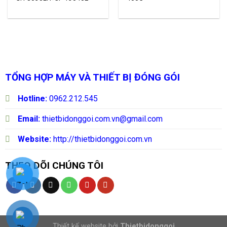
TỔNG HỢP MÁY VÀ THIẾT BỊ ĐÓNG GÓI
Hotline:
0962.212.545
Email:
thietbidonggoi.com.vn@gmail.com
Website:
http://thietbidonggoi.com.vn
THEO DÕI CHÚNG TÔI
Thiết kế website bởi
Thietbidonggoi