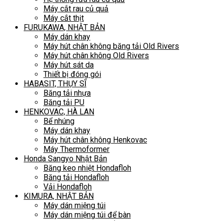
Máy cắt rau củ quả
Máy cắt thịt
FURUKAWA, NHẬT BẢN
Máy dán khay
Máy hút chân không băng tải Old Rivers
Máy hút chân không Old Rivers
Máy hút sát da
Thiết bị đóng gói
HABASIT, THỤY SĨ
Băng tải nhựa
Băng tải PU
HENKOVAC, HÀ LAN
Bể nhúng
Máy dán khay
Máy hút chân không Henkovac
Máy Thermoformer
Honda Sangyo Nhật Bản
Băng keo nhiệt Hondafloh
Băng tải Hondafloh
Vải Hondafloh
KIMURA, NHẬT BẢN
Máy dán miệng túi
Máy dán miệng túi để bàn