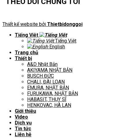
THEO DÕI CHÚNG TÔI
Thiết kế website bởi
Thietbidonggoi
Tiếng Việt
Tiếng Việt
English
Trang chủ
Thiết bị
A&D Nhật Bản
AKIYAMA NHẬT BẢN
BUSCH ĐỨC
CHALI, ĐÀI LOAN
EMURA, NHẬT BẢN
FURUKAWA, NHẬT BẢN
HABASIT, THỤY SĨ
HENKOVAC, HÀ LAN
Giới thiệu
Video
Dịch vụ
Tin tức
Liên hệ