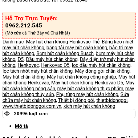
Hỗ Trợ Trực Tuyến:
0962.212.545
(Mở cửa cả Thứ Bảy và Chủ Nhật)
Danh mục:
Máy hút chân không Henkovac
Thẻ:
Băng keo nhiệt
máy hút chân không
,
băng tải máy hút chân không
,
bảo trì máy
hút chân không
,
Bơm hút chân không Busch
,
bơm máy hút chân
không
,
D5
,
Dầu máy hút chân không
,
Dây điện trở máy hút chân
không
,
Henkovac
,
Henkovac D5
,
lọc dầu máy hút chân không
,
lọc tách nhớt máy hút chân không
,
Máy đóng gói chân không
,
Máy hút chân không
,
Máy hút chân không công nghiệp
,
Máy hút
chân không Henkovac
,
Máy hút chân không Henkovac D5
,
Máy
hút chân không nông sản
,
máy hút chân không thực phẩm
,
máy
hút chân không thủy sản
,
Phụ tùng máy hút chân không
,
Sửa
chữa máy hút chân không
,
Thiết bị đóng gói
,
thietbidonggoi
,
www.thietbidonggoi.com.vn
,
xích máy hút chân không
20996 lượt xem
Mô tả