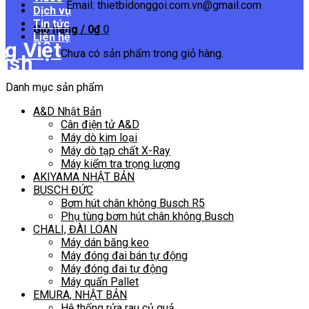
Email: thietbidonggoi.com.vn@gmail.com
Dịch vụ
Tin tức
Giỏ hàng /
0
₫
0
Liên hệ
Chưa có sản phẩm trong giỏ hàng.
Danh mục sản phẩm
A&D Nhật Bản
Cân điện tử A&D
Máy dò kim loại
Máy dò tạp chất X-Ray
Máy kiểm tra trọng lượng
AKIYAMA NHẬT BẢN
BUSCH ĐỨC
Bơm hút chân không Busch R5
Phụ tùng bơm hút chân không Busch
CHALI, ĐÀI LOAN
Máy dán băng keo
Máy đóng đai bán tự động
Máy đóng đai tự động
Máy quấn Pallet
EMURA, NHẬT BẢN
Hệ thống rửa rau củ quả