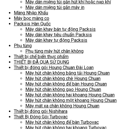
Máy dán miệng túi gắn hút khí hoặc nạp khí
Máy dán miệng túi gắn máy in
Màng Nhập Khẩu
Máy bọc màng co
Packsis Hàn Quốc
Máy dán khay bán tự động Packsis
Máy dán khay tiêu chuẩn Packsis
Máy dán khay tự động Packsis
Phụ tùng
Phụ tùng máy hút chân không
Thiết bị chế biến thực phẩm
THIẾT BỊ ĐÃ QUA SỬ DỤNG
Thiết bị đóng gói Houng Chuan Đài Loan
Máy hút chân không băng tải Houng Chuan
Máy hút chân không chè Houng Chuan
Máy hút chân không để bàn Houng Chuan
Máy hút chân không gạo Houng Chuan
Máy hút chân không hai khoang Houng Chuan
Máy hút chân không một khoang Houng Chuan
Máy mát xa chân không Houng Chuan
Thiết bị đóng gói Nishihara
Thiết Bị Đóng Gói Turbovac
Máy hút chân không để bàn Turbovac
Máy hút chân không hai khoang Turbovac