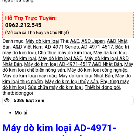
Hỗ Trợ Trực Tuyến:
0962.212.545
(Mở cửa cả Thứ Bảy và Chủ Nhật)
Danh mục:
Máy dò kim loại
Thẻ:
A&D
,
A&D Japan
,
A&D Nhật
Bản
,
A&D Việt Nam
,
AD-4971 Series
,
AD-4971-4517
,
Bảo trì
máy dò kim loại
,
Cho thuê máy dò kim loại
,
Máy dà kim loại
,
Máy dò kim loại
,
Máy dò kim loại A&D
,
Máy dò kim loại A&D
Nhật Bản
,
Máy dò kim loại AD-4971-4517 A&D Nhật Bản
,
Máy
dò kim loại chế biến nông sản
,
Máy dò kim loại công nghiệp
,
Máy dò kim loại may mặc
,
Máy dò kim loại Nhật Bản
,
Máy dò
kim loại thực phẩm
,
Máy dò kim loại thủy sản
,
Phụ tùng máy
dò kim loại
,
Sửa chữa máy dò kim loại
,
Thiết bị đóng gói
,
thietbidonggoi
5086 lượt xem
Mô tả
Máy dò kim loại AD-4971-