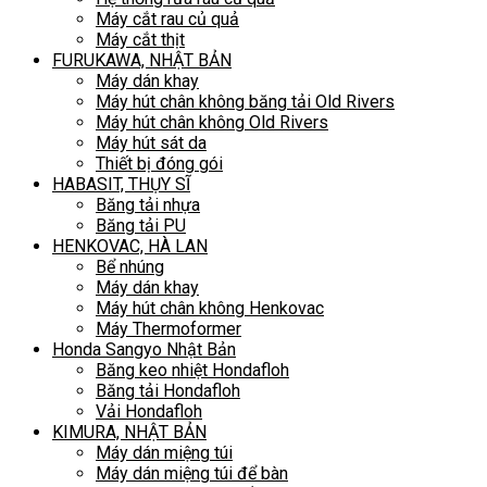
Máy cắt rau củ quả
Máy cắt thịt
FURUKAWA, NHẬT BẢN
Máy dán khay
Máy hút chân không băng tải Old Rivers
Máy hút chân không Old Rivers
Máy hút sát da
Thiết bị đóng gói
HABASIT, THỤY SĨ
Băng tải nhựa
Băng tải PU
HENKOVAC, HÀ LAN
Bể nhúng
Máy dán khay
Máy hút chân không Henkovac
Máy Thermoformer
Honda Sangyo Nhật Bản
Băng keo nhiệt Hondafloh
Băng tải Hondafloh
Vải Hondafloh
KIMURA, NHẬT BẢN
Máy dán miệng túi
Máy dán miệng túi để bàn