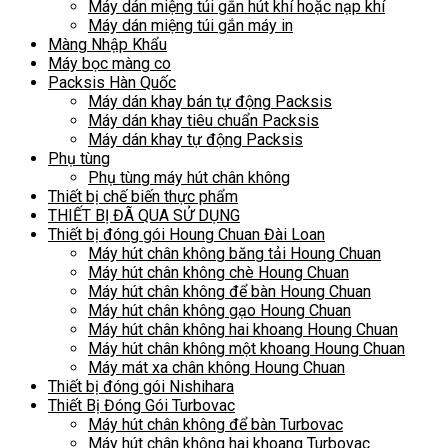
Máy dán miệng túi gắn hút khí hoặc nạp khí
Máy dán miệng túi gắn máy in
Màng Nhập Khẩu
Máy bọc màng co
Packsis Hàn Quốc
Máy dán khay bán tự động Packsis
Máy dán khay tiêu chuẩn Packsis
Máy dán khay tự động Packsis
Phụ tùng
Phụ tùng máy hút chân không
Thiết bị chế biến thực phẩm
THIẾT BỊ ĐÃ QUA SỬ DỤNG
Thiết bị đóng gói Houng Chuan Đài Loan
Máy hút chân không băng tải Houng Chuan
Máy hút chân không chè Houng Chuan
Máy hút chân không để bàn Houng Chuan
Máy hút chân không gạo Houng Chuan
Máy hút chân không hai khoang Houng Chuan
Máy hút chân không một khoang Houng Chuan
Máy mát xa chân không Houng Chuan
Thiết bị đóng gói Nishihara
Thiết Bị Đóng Gói Turbovac
Máy hút chân không để bàn Turbovac
Máy hút chân không hai khoang Turbovac