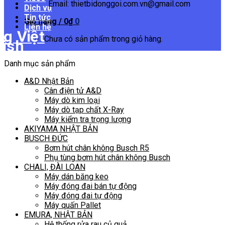
Email: thietbidonggoi.com.vn@gmail.com
Dịch vụ
Tin tức
Giỏ hàng /
0
₫
0
Liên hệ
Chưa có sản phẩm trong giỏ hàng.
Danh mục sản phẩm
A&D Nhật Bản
Cân điện tử A&D
Máy dò kim loại
Máy dò tạp chất X-Ray
Máy kiểm tra trọng lượng
AKIYAMA NHẬT BẢN
BUSCH ĐỨC
Bơm hút chân không Busch R5
Phụ tùng bơm hút chân không Busch
CHALI, ĐÀI LOAN
Máy dán băng keo
Máy đóng đai bán tự động
Máy đóng đai tự động
Máy quấn Pallet
EMURA, NHẬT BẢN
Hệ thống rửa rau củ quả