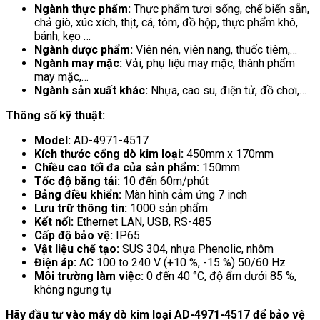
Ngành thực phẩm:
Thực phẩm tươi sống, chế biến sẵn,
chả giò, xúc xích, thịt, cá, tôm, đồ hộp, thực phẩm khô,
bánh, kẹo …
Ngành dược phẩm:
Viên nén, viên nang, thuốc tiêm,…
Ngành may mặc:
Vải, phụ liệu may mặc, thành phẩm
may mặc,…
Ngành sản xuất khác:
Nhựa, cao su, điện tử, đồ chơi,…
Thông số kỹ thuật:
Model:
AD-4971-4517
Kích thước cổng dò kim loại:
450mm x 170mm
Chiều cao tối đa của sản phẩm:
150mm
Tốc độ băng tải:
10 đến 60m/phút
Bảng điều khiển:
Màn hình cảm ứng 7 inch
Lưu trữ thông tin:
1000 sản phẩm
Kết nối:
Ethernet LAN, USB, RS-485
Cấp độ bảo vệ:
IP65
Vật liệu chế tạo:
SUS 304, nhựa Phenolic, nhôm
Điện áp:
AC 100 to 240 V (+10 %, -15 %) 50/60 Hz
Môi trường làm việc:
0 đến 40 °C, độ ẩm dưới 85 %,
không ngưng tụ
Hãy đầu tư vào máy dò kim loại AD-4971-4517 để bảo vệ