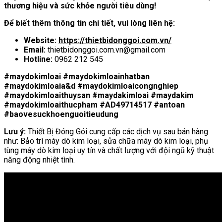
thương hiệu và sức khỏe người tiêu dùng!
Để biết thêm thông tin chi tiết, vui lòng liên hệ:
Website:
https://thietbidonggoi.com.vn/
Email:
thietbidonggoi.com.vn@gmail.com
Hotline:
0962 212 545
#maydokimloai #maydokimloainhatban
#maydokimloaia&d #maydokimloaicongnghiep
#maydokimloaithuysan #maydakimloai #maydakim
#maydokimloaithucpham #AD49714517 #antoan
#baovesuckhoenguoitieudung
Lưu ý:
Thiết Bị Đóng Gói cung cấp các dịch vụ sau bán hàng
như: Bảo trì máy dò kim loại, sửa chữa máy dò kim loại, phụ
tùng máy dò kim loại uy tín và chất lượng với đội ngũ kỹ thuật
năng động nhiệt tình.