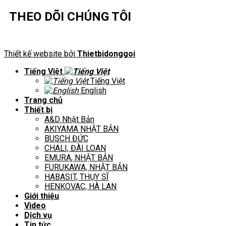
THEO DÕI CHÚNG TÔI
Thiết kế website bởi
Thietbidonggoi
Tiếng Việt
Tiếng Việt
English
Trang chủ
Thiết bị
A&D Nhật Bản
AKIYAMA NHẬT BẢN
BUSCH ĐỨC
CHALI, ĐÀI LOAN
EMURA, NHẬT BẢN
FURUKAWA, NHẬT BẢN
HABASIT, THỤY SĨ
HENKOVAC, HÀ LAN
Giới thiệu
Video
Dịch vụ
Tin tức