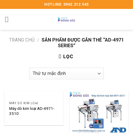
Skip
HOTLINE: 0962.212.545
to
content
TRANG CHỦ
/
SẢN PHẨM ĐƯỢC GẮN THẺ “AD-4971
SERIES”
LỌC
MÁY DÒ KIM LOẠI
Máy dò kim loại AD-4971-
3510