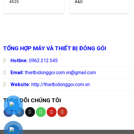
4525
A&D
TỔNG HỢP MÁY VÀ THIẾT BỊ ĐÓNG GÓI
Hotline:
0962.212.545
Email:
thietbidonggoi.com.vn@gmail.com
Website:
http://thietbidonggoi.com.vn
THEO DÕI CHÚNG TÔI