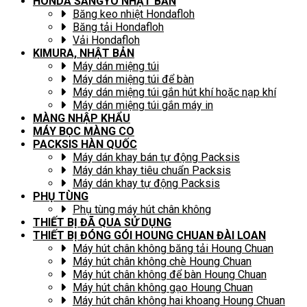
HONDA SANGYO NHẬT BẢN
Băng keo nhiệt Hondafloh
Băng tải Hondafloh
Vải Hondafloh
KIMURA, NHẬT BẢN
Máy dán miệng túi
Máy dán miệng túi để bàn
Máy dán miệng túi gắn hút khí hoặc nạp khí
Máy dán miệng túi gắn máy in
MÀNG NHẬP KHẨU
MÁY BỌC MÀNG CO
PACKSIS HÀN QUỐC
Máy dán khay bán tự động Packsis
Máy dán khay tiêu chuẩn Packsis
Máy dán khay tự động Packsis
PHỤ TÙNG
Phụ tùng máy hút chân không
THIẾT BỊ ĐÃ QUA SỬ DỤNG
THIẾT BỊ ĐÓNG GÓI HOUNG CHUAN ĐÀI LOAN
Máy hút chân không băng tải Houng Chuan
Máy hút chân không chè Houng Chuan
Máy hút chân không để bàn Houng Chuan
Máy hút chân không gạo Houng Chuan
Máy hút chân không hai khoang Houng Chuan