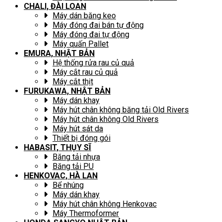
CHALI, ĐÀI LOAN
Máy dán băng keo
Máy đóng đai bán tự động
Máy đóng đai tự động
Máy quấn Pallet
EMURA, NHẬT BẢN
Hệ thống rửa rau củ quả
Máy cắt rau củ quả
Máy cắt thịt
FURUKAWA, NHẬT BẢN
Máy dán khay
Máy hút chân không băng tải Old Rivers
Máy hút chân không Old Rivers
Máy hút sát da
Thiết bị đóng gói
HABASIT, THỤY SĨ
Băng tải nhựa
Băng tải PU
HENKOVAC, HÀ LAN
Bể nhúng
Máy dán khay
Máy hút chân không Henkovac
Máy Thermoformer