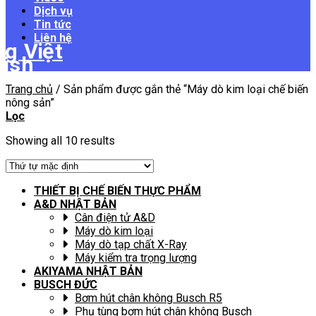
Dịch vụ
Tin tức
Liên hệ
Trang chủ
/
Sản phẩm được gắn thẻ “Máy dò kim loại chế biến
nông sản”
Lọc
Showing all 10 results
THIẾT BỊ CHẾ BIẾN THỰC PHẨM
A&D NHẬT BẢN
Cân điện tử A&D
Máy dò kim loại
Máy dò tạp chất X-Ray
Máy kiểm tra trọng lượng
AKIYAMA NHẬT BẢN
BUSCH ĐỨC
Bơm hút chân không Busch R5
Phụ tùng bơm hút chân không Busch