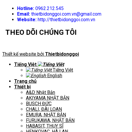
Hotline:
0962.212.545
Email:
thietbidonggoi.com.vn@gmail.com
Website:
http://thietbidonggoi.com.vn
THEO DÕI CHÚNG TÔI
Thiết kế website bởi
Thietbidonggoi
Tiếng Việt
Tiếng Việt
English
Trang chủ
Thiết bị
A&D Nhật Bản
AKIYAMA NHẬT BẢN
BUSCH ĐỨC
CHALI, ĐÀI LOAN
EMURA, NHẬT BẢN
FURUKAWA, NHẬT BẢN
HABASIT, THỤY SĨ
HENKOVAC, HÀ LAN