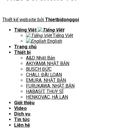
Thiết kế website bởi
Thietbidonggoi
Tiếng Việt
Tiếng Việt
English
Trang chủ
Thiết bị
A&D Nhật Bản
AKIYAMA NHẬT BẢN
BUSCH ĐỨC
CHALI, ĐÀI LOAN
EMURA, NHẬT BẢN
FURUKAWA, NHẬT BẢN
HABASIT, THỤY SĨ
HENKOVAC, HÀ LAN
Giới thiệu
Video
Dịch vụ
Tin tức
Liên hệ