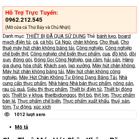
Hỗ Trợ Trực Tuyến:
0962.212.545
(Mở cửa cả Thứ Bảy và Chủ Nhật)
Danh mục:
THIẾT BỊ ĐÃ QUA SỬ DỤNG
Thẻ:
bánh kẹo
,
board
mạch điện tử
,
cá
,
cá hồi
,
Cá Ngừ
,
chân không
,
Cho thuê
,
Cho
thuê máy hút chân không băng tải
,
Công nghiệp
,
Công nghiệp
chế biến thịt
,
Công nghiệp chế biến thực phẩm
,
cua
,
đồ khô
,
dồi
sụn
,
đóng gói
,
Đóng Goi Công Nghiệp
,
gia cầm
,
hải sản
,
Hàng
gia dụng
,
hóa chất
,
Khách sạn
,
lạp xưởng
,
Máy hút chân không
,
Máy hút chân không băng tải
,
Máy hút chân không công
nghiệp
,
Máy Hút Chân Không Tự Động Dạng Băng Tải
,
Nhà
cung cấp thực phẩm
,
Nhà hàng Nhà bán thực phẩm
,
nông sản
,
rau củ quả
,
Siêu thị thực phẩm
,
Thiết bị điện tử
,
Thiết bị đóng
gói
,
Thiết bị y khoa
,
thietbidonggoi
,
thịt bò
,
thịt lợn
,
Thực phẩm
bán lẻ
,
Thực phẩm chế biến
,
Thực phẩm xuất khẩu
,
thuỷ sản
,
tôm
,
Tự động
,
xúc xích
1012 lượt xem
Mô tả