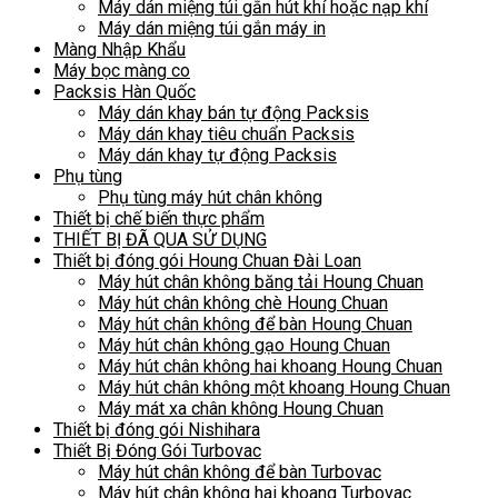
Máy dán miệng túi gắn hút khí hoặc nạp khí
Máy dán miệng túi gắn máy in
Màng Nhập Khẩu
Máy bọc màng co
Packsis Hàn Quốc
Máy dán khay bán tự động Packsis
Máy dán khay tiêu chuẩn Packsis
Máy dán khay tự động Packsis
Phụ tùng
Phụ tùng máy hút chân không
Thiết bị chế biến thực phẩm
THIẾT BỊ ĐÃ QUA SỬ DỤNG
Thiết bị đóng gói Houng Chuan Đài Loan
Máy hút chân không băng tải Houng Chuan
Máy hút chân không chè Houng Chuan
Máy hút chân không để bàn Houng Chuan
Máy hút chân không gạo Houng Chuan
Máy hút chân không hai khoang Houng Chuan
Máy hút chân không một khoang Houng Chuan
Máy mát xa chân không Houng Chuan
Thiết bị đóng gói Nishihara
Thiết Bị Đóng Gói Turbovac
Máy hút chân không để bàn Turbovac
Máy hút chân không hai khoang Turbovac