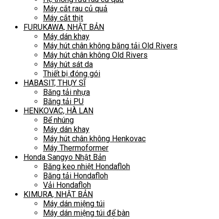
Máy cắt rau củ quả
Máy cắt thịt
FURUKAWA, NHẬT BẢN
Máy dán khay
Máy hút chân không băng tải Old Rivers
Máy hút chân không Old Rivers
Máy hút sát da
Thiết bị đóng gói
HABASIT, THỤY SĨ
Băng tải nhựa
Băng tải PU
HENKOVAC, HÀ LAN
Bể nhúng
Máy dán khay
Máy hút chân không Henkovac
Máy Thermoformer
Honda Sangyo Nhật Bản
Băng keo nhiệt Hondafloh
Băng tải Hondafloh
Vải Hondafloh
KIMURA, NHẬT BẢN
Máy dán miệng túi
Máy dán miệng túi để bàn