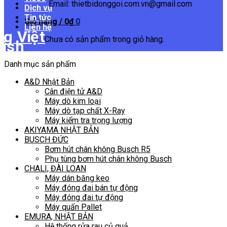
Email: thietbidonggoi.com.vn@gmail.com
Dịch vụ
Tin tức
Giỏ hàng /
0
₫
0
Liên hệ
Chưa có sản phẩm trong giỏ hàng.
Danh mục sản phẩm
A&D Nhật Bản
Cân điện tử A&D
Máy dò kim loại
Máy dò tạp chất X-Ray
Máy kiểm tra trọng lượng
AKIYAMA NHẬT BẢN
BUSCH ĐỨC
Bơm hút chân không Busch R5
Phụ tùng bơm hút chân không Busch
CHALI, ĐÀI LOAN
Máy dán băng keo
Máy đóng đai bán tự động
Máy đóng đai tự động
Máy quấn Pallet
EMURA, NHẬT BẢN
Hệ thống rửa rau củ quả