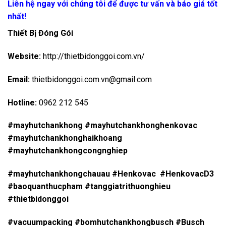
Liên hệ ngay với chúng tôi để được tư vấn và báo giá tốt
nhất!
Thiết Bị Đóng Gói
Website:
http://thietbidonggoi.com.vn/
Email:
thietbidonggoi.com.vn@gmail.com
Hotline:
0962 212 545
#mayhutchankhong #mayhutchankhonghenkovac
#mayhutchankhonghaikhoang
#mayhutchankhongcongnghiep
#mayhutchankhongchauau #Henkovac #HenkovacD3
#baoquanthucpham #tanggiatrithuonghieu
#thietbidonggoi
#vacuumpacking #bomhutchankhongbusch #Busch