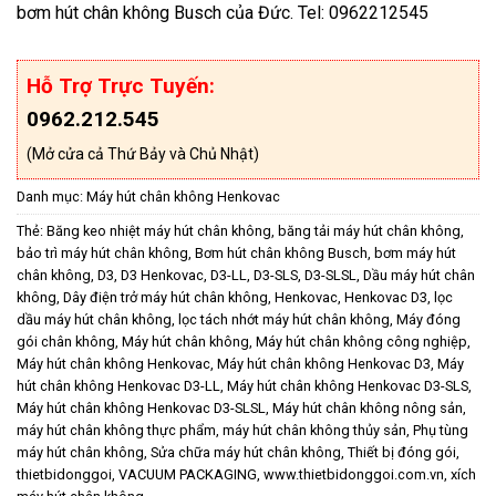
bơm hút chân không Busch của Đức. Tel: 0962212545
Hỗ Trợ Trực Tuyến:
0962.212.545
(Mở cửa cả Thứ Bảy và Chủ Nhật)
Danh mục:
Máy hút chân không Henkovac
Thẻ:
Băng keo nhiệt máy hút chân không
,
băng tải máy hút chân không
,
bảo trì máy hút chân không
,
Bơm hút chân không Busch
,
bơm máy hút
chân không
,
D3
,
D3 Henkovac
,
D3-LL
,
D3-SLS
,
D3-SLSL
,
Dầu máy hút chân
không
,
Dây điện trở máy hút chân không
,
Henkovac
,
Henkovac D3
,
lọc
dầu máy hút chân không
,
lọc tách nhớt máy hút chân không
,
Máy đóng
gói chân không
,
Máy hút chân không
,
Máy hút chân không công nghiệp
,
Máy hút chân không Henkovac
,
Máy hút chân không Henkovac D3
,
Máy
hút chân không Henkovac D3-LL
,
Máy hút chân không Henkovac D3-SLS
,
Máy hút chân không Henkovac D3-SLSL
,
Máy hút chân không nông sản
,
máy hút chân không thực phẩm
,
máy hút chân không thủy sản
,
Phụ tùng
máy hút chân không
,
Sửa chữa máy hút chân không
,
Thiết bị đóng gói
,
thietbidonggoi
,
VACUUM PACKAGING
,
www.thietbidonggoi.com.vn
,
xích