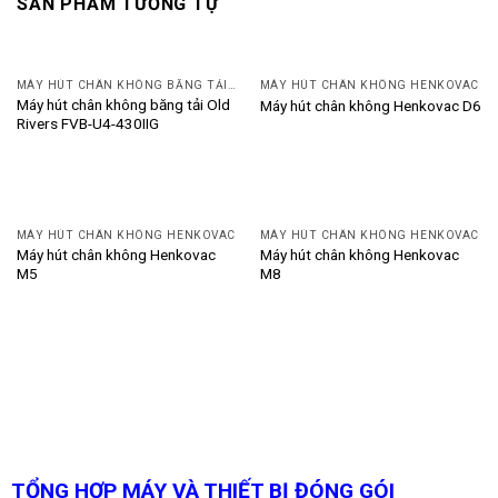
SẢN PHẨM TƯƠNG TỰ
MÁY HÚT CHÂN KHÔNG BĂNG TẢI OLD RIVERS
MÁY HÚT CHÂN KHÔNG HENKOVAC
Máy hút chân không băng tải Old
Máy hút chân không Henkovac D6
Rivers FVB-U4-430IIG
MÁY HÚT CHÂN KHÔNG HENKOVAC
MÁY HÚT CHÂN KHÔNG HENKOVAC
Máy hút chân không Henkovac
Máy hút chân không Henkovac
M5
M8
TỔNG HỢP MÁY VÀ THIẾT BỊ ĐÓNG GÓI