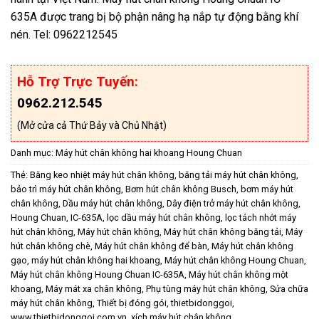
635A được trang bị bộ phận nâng hạ nắp tự động bằng khí
nén. Tel: 0962212545
Hỗ Trợ Trực Tuyến:
0962.212.545
(Mở cửa cả Thứ Bảy và Chủ Nhật)
Danh mục:
Máy hút chân không hai khoang Houng Chuan
Thẻ:
Băng keo nhiệt máy hút chân không
,
băng tải máy hút chân không
,
bảo trì máy hút chân không
,
Bơm hút chân không Busch
,
bơm máy hút
chân không
,
Dầu máy hút chân không
,
Dây điện trở máy hút chân không
,
Houng Chuan
,
IC-635A
,
lọc dầu máy hút chân không
,
lọc tách nhớt máy
hút chân không
,
Máy hút chân không
,
Máy hút chân không băng tải
,
Máy
hút chân không chè
,
Máy hút chân không để bàn
,
Máy hút chân không
gạo
,
máy hút chân không hai khoang
,
Máy hút chân không Houng Chuan
,
Máy hút chân không Houng Chuan IC-635A
,
Máy hút chân không một
khoang
,
Máy mát xa chân không
,
Phụ tùng máy hút chân không
,
Sửa chữa
máy hút chân không
,
Thiết bị đóng gói
,
thietbidonggoi
,
www.thietbidonggoi.com.vn
,
xích máy hút chân không