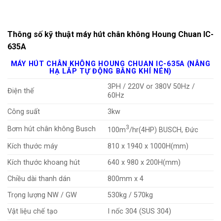
Thông số kỹ thuật máy hút chân không Houng Chuan IC-
635A
MÁY HÚT CHÂN KHÔNG HOUNG CHUAN IC-635A (NÂNG
HẠ LẮP TỰ ĐỘNG BẰNG KHÍ NÉN)
3PH / 220V or 380V 50Hz /
Điện thế
60Hz
Công suất
3kw
3
Bơm hút chân không Busch
100m
/hr(4HP) BUSCH, Đức
Kích thước máy
810 x 1940 x 1000H(mm)
Kích thước khoang hút
640 x 980 x 200H(mm)
Chiều dài thanh dán
800mm x 4
Trọng lượng NW / GW
530kg / 570kg
Vật liệu chế tạo
I nốc 304 (SUS 304)