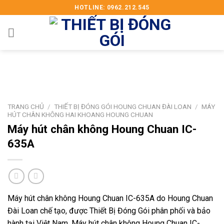
Skip
HOTLINE: 0962.212.545
to
content
TRANG CHỦ
/
THIẾT BỊ ĐÓNG GÓI HOUNG CHUAN ĐÀI LOAN
/
MÁY
HÚT CHÂN KHÔNG HAI KHOANG HOUNG CHUAN
Máy hút chân không Houng Chuan IC-
635A
Máy hút chân không Houng Chuan IC-635A do Houng Chuan
Đài Loan chế tạo, được Thiết Bị Đóng Gói phân phối và bảo
hành tại Việt Nam. Máy hút chân không Houng Chuan IC-