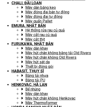
CHALI, ĐÀI LOAN
Máy dán băng keo
Máy đóng đai bán tự động
Máy đóng đai tự động
Máy quấn Pallet
EMURA, NHẬT BẢN
Hệ thống rửa rau củ quả
Máy cắt rau củ quả
Máy cắt thịt
FURUKAWA, NHẬT BẢN
Máy dán khay
Máy hút chân không băng tải Old Rivers
Máy hút chân không Old Rivers
Máy hút sát da
Thiết bị đóng gói
HABASIT, THỤY SĨ
Băng tải nhựa
Băng tải PU
HENKOVAC, HÀ LAN
Bể nhúng
Máy dán khay
Máy hút chân không Henkovac
Máy Thermoformer