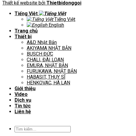
Thiết kế website bởi
Thietbidonggoi
Tiếng Việt
Tiếng Việt
English
Trang chủ
Thiết bị
A&D Nhật Bản
AKIYAMA NHẬT BẢN
BUSCH ĐỨC
CHALI, ĐÀI LOAN
EMURA, NHẬT BẢN
FURUKAWA, NHẬT BẢN
HABASIT, THỤY SĨ
HENKOVAC, HÀ LAN
Giới thiệu
Video
Dịch vụ
Tin tức
Liên hệ
Tìm
kiếm: