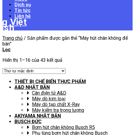
Dịch vụ
Tin tức
Liên hệ
Trang chủ
/
Sản phẩm được gắn thẻ “Máy hút chân không để
bàn”
Lọc
Hiển thị 1–16 của 43 kết quả
THIẾT BỊ CHẾ BIẾN THỰC PHẨM
A&D NHẬT BẢN
Cân điện tử A&D
Máy dò kim loại
Máy dò tạp chất X-Ray
Máy kiểm tra trọng lượng
AKIYAMA NHẬT BẢN
BUSCH ĐỨC
Bơm hút chân không Busch R5
Phụ tùng bơm hút chân không Busch