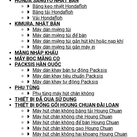
HONDA SANGYO NHẬT BẢN
Băng keo nhiệt Hondafloh
Băng tải Hondafloh
Vải Hondafloh
KIMURA, NHẬT BẢN
Máy dán miệng túi
Máy dán miệng túi để bàn
Máy dán miệng túi gắn hút khí hoặc nạp khí
Máy dán miệng túi gắn máy in
MÀNG NHẬP KHẨU
MÁY BỌC MÀNG CO
PACKSIS HÀN QUỐC
Máy dán khay bán tự động Packsis
Máy dán khay tiêu chuẩn Packsis
Máy dán khay tự động Packsis
PHỤ TÙNG
Phụ tùng máy hút chân không
THIẾT BỊ ĐÃ QUA SỬ DỤNG
THIẾT BỊ ĐÓNG GÓI HOUNG CHUAN ĐÀI LOAN
Máy hút chân không băng tải Houng Chuan
Máy hút chân không chè Houng Chuan
Máy hút chân không để bàn Houng Chuan
Máy hút chân không gạo Houng Chuan
Máy hút chân không hai khoang Houng Chuan