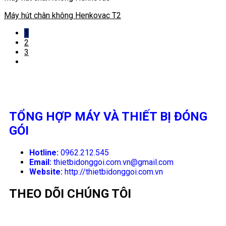
Máy hút chân không Henkovac T2
1
2
3
TỔNG HỢP MÁY VÀ THIẾT BỊ ĐÓNG
GÓI
Hotline:
0962.212.545
Email:
thietbidonggoi.com.vn@gmail.com
Website:
http://thietbidonggoi.com.vn
THEO DÕI CHÚNG TÔI