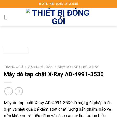
Skip
HOTLINE: 0962.212.545
to
content
TRANG CHỦ
/
A&D NHẬT BẢN
/
MÁY DÒ TẠP CHẤT X-RAY
Máy dò tạp chất X-Ray AD-4991-3530
Máy dò tạp chất X-ray AD-4991-3530 là một giải pháp toàn
diện và hiệu quả để kiểm soát chất lượng sản phẩm, bảo vệ
sức khỏe người tiêu dùng và nâng cao uy tín thương hiệu.