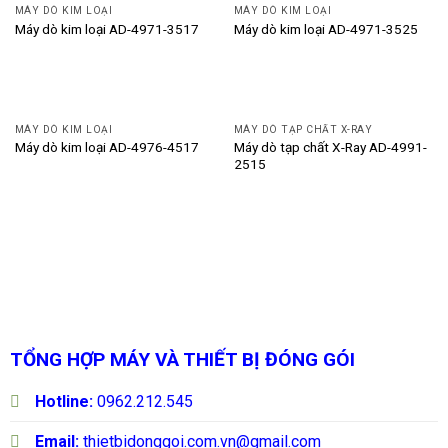
MÁY DÒ KIM LOẠI
MÁY DÒ KIM LOẠI
Máy dò kim loại AD-4971-3517
Máy dò kim loại AD-4971-3525
MÁY DÒ KIM LOẠI
MÁY DÒ TẠP CHẤT X-RAY
Máy dò tạp chất X-Ray AD-4991-
Máy dò kim loại AD-4976-4517
2515
TỔNG HỢP MÁY VÀ THIẾT BỊ ĐÓNG GÓI
Hotline:
0962.212.545
Email:
thietbidonggoi.com.vn@gmail.com