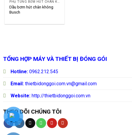
PHỤ TÙNG BƠM HÚT CHÂN KHÔNG BUSCH
Dầu bơm hút chân không
Busch
TỔNG HỢP MÁY VÀ THIẾT BỊ ĐÓNG GÓI
Hotline:
0962.212.545
Email:
thietbidonggoi.com.vn@gmail.com
Website:
http://thietbidonggoi.com.vn
THEO DÕI CHÚNG TÔI