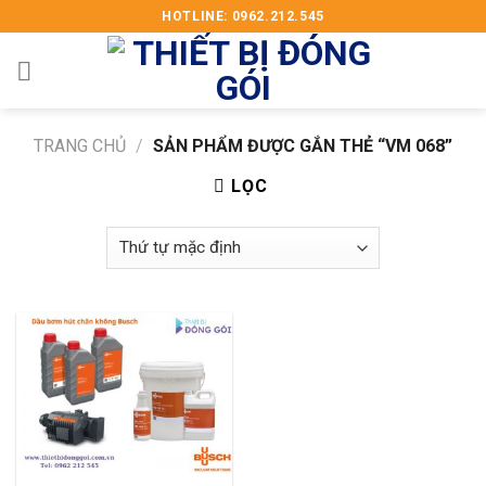
Skip
HOTLINE: 0962.212.545
to
content
TRANG CHỦ
/
SẢN PHẨM ĐƯỢC GẮN THẺ “VM 068”
LỌC