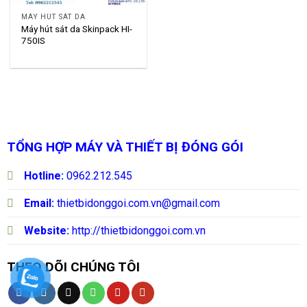
MÁY HÚT SÁT DA
Máy hút sát da Skinpack HI-
750IS
TỔNG HỢP MÁY VÀ THIẾT BỊ ĐÓNG GÓI
Hotline:
0962.212.545
Email:
thietbidonggoi.com.vn@gmail.com
Website:
http://thietbidonggoi.com.vn
THEO DÕI CHÚNG TÔI