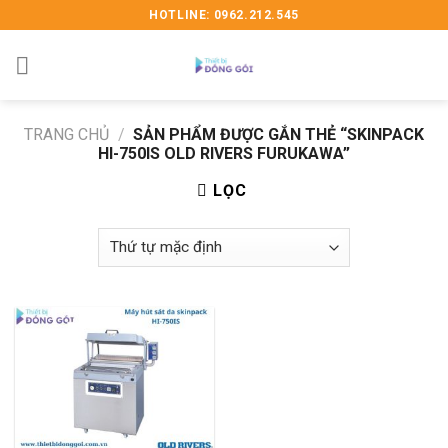
Skip
HOTLINE: 0962.212.545
to
content
TRANG CHỦ
/
SẢN PHẨM ĐƯỢC GẮN THẺ “SKINPACK
HI-750IS OLD RIVERS FURUKAWA”
LỌC