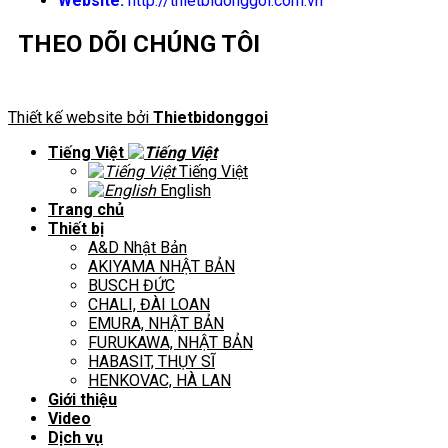
Website:
http://thietbidonggoi.com.vn
THEO DÕI CHÚNG TÔI
Thiết kế website bởi
Thietbidonggoi
Tiếng Việt
Tiếng Việt
English
Trang chủ
Thiết bị
A&D Nhật Bản
AKIYAMA NHẬT BẢN
BUSCH ĐỨC
CHALI, ĐÀI LOAN
EMURA, NHẬT BẢN
FURUKAWA, NHẬT BẢN
HABASIT, THỤY SĨ
HENKOVAC, HÀ LAN
Giới thiệu
Video
Dịch vụ