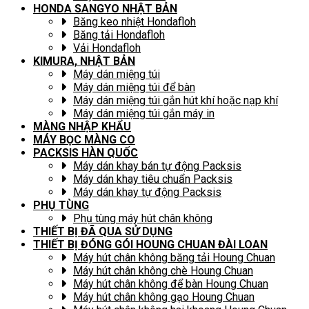
HONDA SANGYO NHẬT BẢN
Băng keo nhiệt Hondafloh
Băng tải Hondafloh
Vải Hondafloh
KIMURA, NHẬT BẢN
Máy dán miệng túi
Máy dán miệng túi để bàn
Máy dán miệng túi gắn hút khí hoặc nạp khí
Máy dán miệng túi gắn máy in
MÀNG NHẬP KHẨU
MÁY BỌC MÀNG CO
PACKSIS HÀN QUỐC
Máy dán khay bán tự động Packsis
Máy dán khay tiêu chuẩn Packsis
Máy dán khay tự động Packsis
PHỤ TÙNG
Phụ tùng máy hút chân không
THIẾT BỊ ĐÃ QUA SỬ DỤNG
THIẾT BỊ ĐÓNG GÓI HOUNG CHUAN ĐÀI LOAN
Máy hút chân không băng tải Houng Chuan
Máy hút chân không chè Houng Chuan
Máy hút chân không để bàn Houng Chuan
Máy hút chân không gạo Houng Chuan