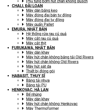
Phụ tùng bơm hút chân không Busch
CHALI, ĐÀI LOAN
Máy dán băng keo
Máy đóng đai bán tự động
Máy đóng đai tự động
Máy quấn Pallet
EMURA, NHẬT BẢN
Hệ thống rửa rau củ quả
Máy cắt rau củ quả
Máy cắt thịt
FURUKAWA, NHẬT BẢN
Máy dán khay
Máy hút chân không băng tải Old Rivers
Máy hút chân không Old Rivers
Máy hút sát da
Thiết bị đóng gói
HABASIT, THỤY SĨ
Băng tải nhựa
Băng tải PU
HENKOVAC, HÀ LAN
Bể nhúng
Máy dán khay
Máy hút chân không Henkovac
Máy Thermoformer