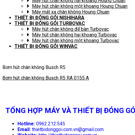
Máy hút chân không hai khoang Houng Chuan
Máy hút chân không một khoang Houng Chuan
Máy mát xa chân không Houng Chuan
THIẾT BỊ ĐÓNG GÓI NISHIHARA
THIẾT BỊ ĐÓNG GÓI TURBOVAC
Máy hút chân không để bàn Turbovac
Máy hút chân không hai khoang Turbovac
Máy hút chân không một khoang Turbovac
THIẾT BỊ ĐÓNG GÓI WINVAC
Bơm hút chân không Busch R5
Bơm hút chân không Busch R5 RA 0155 A
TỔNG HỢP MÁY VÀ THIẾT BỊ ĐÓNG GÓ
Hotline:
0962.212.545
Email:
thietbidonggoi.com.vn@gmail.com