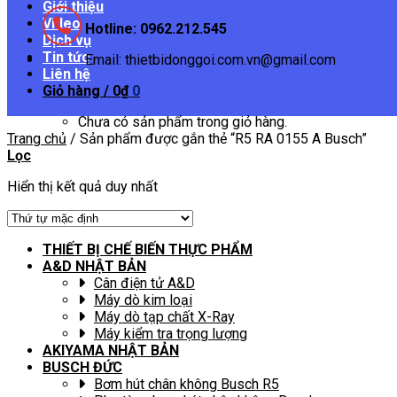
Giới thiệu
Video
Hotline: 0962.212.545
Dịch vụ
Tin tức
Email: thietbidonggoi.com.vn@gmail.com
Liên hệ
Giỏ hàng /
0
₫
0
Chưa có sản phẩm trong giỏ hàng.
Trang chủ
/
Sản phẩm được gắn thẻ “R5 RA 0155 A Busch”
Lọc
Hiển thị kết quả duy nhất
THIẾT BỊ CHẾ BIẾN THỰC PHẨM
A&D NHẬT BẢN
Cân điện tử A&D
Máy dò kim loại
Máy dò tạp chất X-Ray
Máy kiểm tra trọng lượng
AKIYAMA NHẬT BẢN
BUSCH ĐỨC
Bơm hút chân không Busch R5