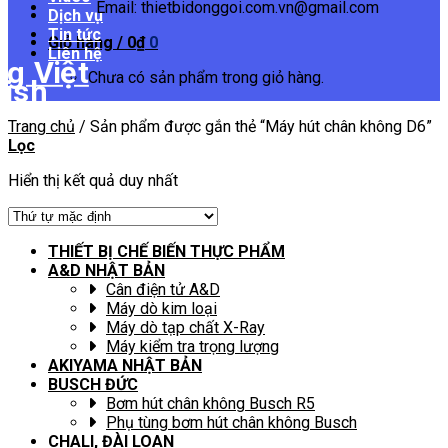
Email: thietbidonggoi.com.vn@gmail.com
Dịch vụ
Tin tức
Giỏ hàng /
0
₫
0
Liên hệ
Chưa có sản phẩm trong giỏ hàng.
Trang chủ
/
Sản phẩm được gắn thẻ “Máy hút chân không D6”
Lọc
Hiển thị kết quả duy nhất
THIẾT BỊ CHẾ BIẾN THỰC PHẨM
A&D NHẬT BẢN
Cân điện tử A&D
Máy dò kim loại
Máy dò tạp chất X-Ray
Máy kiểm tra trọng lượng
AKIYAMA NHẬT BẢN
BUSCH ĐỨC
Bơm hút chân không Busch R5
Phụ tùng bơm hút chân không Busch
CHALI, ĐÀI LOAN