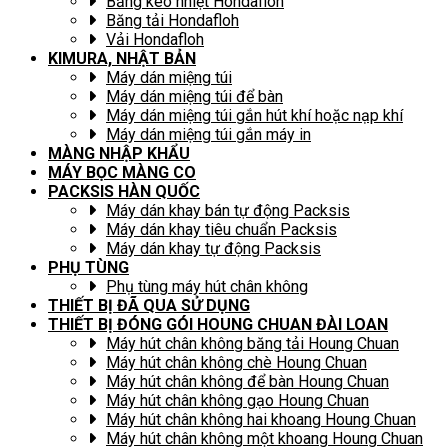
Băng keo nhiệt Hondafloh
Băng tải Hondafloh
Vải Hondafloh
KIMURA, NHẬT BẢN
Máy dán miệng túi
Máy dán miệng túi để bàn
Máy dán miệng túi gắn hút khí hoặc nạp khí
Máy dán miệng túi gắn máy in
MÀNG NHẬP KHẨU
MÁY BỌC MÀNG CO
PACKSIS HÀN QUỐC
Máy dán khay bán tự động Packsis
Máy dán khay tiêu chuẩn Packsis
Máy dán khay tự động Packsis
PHỤ TÙNG
Phụ tùng máy hút chân không
THIẾT BỊ ĐÃ QUA SỬ DỤNG
THIẾT BỊ ĐÓNG GÓI HOUNG CHUAN ĐÀI LOAN
Máy hút chân không băng tải Houng Chuan
Máy hút chân không chè Houng Chuan
Máy hút chân không để bàn Houng Chuan
Máy hút chân không gạo Houng Chuan
Máy hút chân không hai khoang Houng Chuan
Máy hút chân không một khoang Houng Chuan