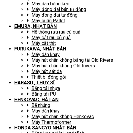
Máy dán băng keo
Máy đóng đai bán tự động
Máy đóng đai tự động
Máy quấn Pallet
EMURA, NHẬT BẢN
Hệ thống rửa rau củ quả
Máy cắt rau củ quả
Máy cắt thịt
FURUKAWA, NHẬT BẢN
Máy dán khay
Máy hút chân không băng tải Old Rivers
Máy hút chân không Old Rivers
Máy hút sát da
Thiết bị đóng gói
HABASIT, THỤY SĨ
Băng tải nhựa
Băng tải PU
HENKOVAC, HÀ LAN
Bể nhúng
Máy dán khay
Máy hút chân không Henkovac
Máy Thermoformer
HONDA SANGYO NHẬT BẢN