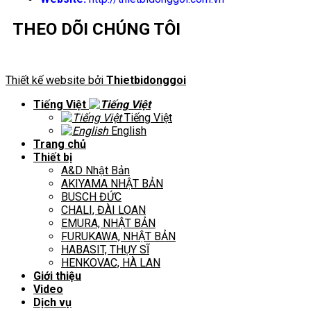
THEO DÕI CHÚNG TÔI
Thiết kế website bởi
Thietbidonggoi
Tiếng Việt
Tiếng Việt
English
Trang chủ
Thiết bị
A&D Nhật Bản
AKIYAMA NHẬT BẢN
BUSCH ĐỨC
CHALI, ĐÀI LOAN
EMURA, NHẬT BẢN
FURUKAWA, NHẬT BẢN
HABASIT, THỤY SĨ
HENKOVAC, HÀ LAN
Giới thiệu
Video
Dịch vụ