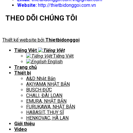
Website:
http://thietbidonggoi.com.vn
THEO DÕI CHÚNG TÔI
Thiết kế website bởi
Thietbidonggoi
Tiếng Việt
Tiếng Việt
English
Trang chủ
Thiết bị
A&D Nhật Bản
AKIYAMA NHẬT BẢN
BUSCH ĐỨC
CHALI, ĐÀI LOAN
EMURA, NHẬT BẢN
FURUKAWA, NHẬT BẢN
HABASIT, THỤY SĨ
HENKOVAC, HÀ LAN
Giới thiệu
Video