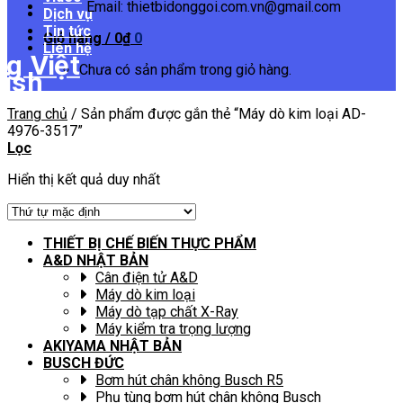
Email: thietbidonggoi.com.vn@gmail.com
Dịch vụ
Tin tức
Giỏ hàng /
0
₫
0
Liên hệ
Chưa có sản phẩm trong giỏ hàng.
Trang chủ
/
Sản phẩm được gắn thẻ “Máy dò kim loại AD-
4976-3517”
Lọc
Hiển thị kết quả duy nhất
THIẾT BỊ CHẾ BIẾN THỰC PHẨM
A&D NHẬT BẢN
Cân điện tử A&D
Máy dò kim loại
Máy dò tạp chất X-Ray
Máy kiểm tra trọng lượng
AKIYAMA NHẬT BẢN
BUSCH ĐỨC
Bơm hút chân không Busch R5
Phụ tùng bơm hút chân không Busch