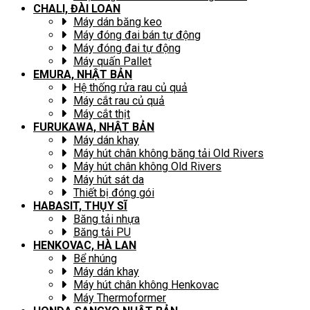
CHALI, ĐÀI LOAN
Máy dán băng keo
Máy đóng đai bán tự động
Máy đóng đai tự động
Máy quấn Pallet
EMURA, NHẬT BẢN
Hệ thống rửa rau củ quả
Máy cắt rau củ quả
Máy cắt thịt
FURUKAWA, NHẬT BẢN
Máy dán khay
Máy hút chân không băng tải Old Rivers
Máy hút chân không Old Rivers
Máy hút sát da
Thiết bị đóng gói
HABASIT, THỤY SĨ
Băng tải nhựa
Băng tải PU
HENKOVAC, HÀ LAN
Bể nhúng
Máy dán khay
Máy hút chân không Henkovac
Máy Thermoformer