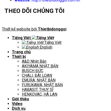
Website:
http://thietbidonggoi.com.vn
THEO DÕI CHÚNG TÔI
Thiết kế website bởi
Thietbidonggoi
Tiếng Việt
Tiếng Việt
English
Trang chủ
Thiết bị
A&D Nhật Bản
AKIYAMA NHẬT BẢN
BUSCH ĐỨC
CHALI, ĐÀI LOAN
EMURA, NHẬT BẢN
FURUKAWA, NHẬT BẢN
HABASIT, THỤY SĨ
HENKOVAC, HÀ LAN
Giới thiệu
Video
Dịch vụ