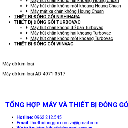
Máy hút chân không hai khoang Houng Chuan
Máy hút chân không một khoang Houng Chuan
Máy mát xa chân không Houng Chuan
THIẾT BỊ ĐÓNG GÓI NISHIHARA
THIẾT BỊ ĐÓNG GÓI TURBOVAC
Máy hút chân không để bàn Turbovac
Máy hút chân không hai khoang Turbovac
Máy hút chân không một khoang Turbovac
THIẾT BỊ ĐÓNG GÓI WINVAC
Máy dò kim loại
Máy dò kim loại AD-4971-3517
TỔNG HỢP MÁY VÀ THIẾT BỊ ĐÓNG GÓ
Hotline:
0962.212.545
Email:
thietbidonggoi.com.vn@gmail.com