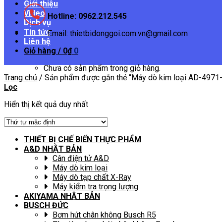
Giới thiệu
Video
Hotline: 0962.212.545
Dịch vụ
Tin tức
Email: thietbidonggoi.com.vn@gmail.com
Liên hệ
Giỏ hàng /
0
₫
0
Chưa có sản phẩm trong giỏ hàng.
Trang chủ
/
Sản phẩm được gắn thẻ “Máy dò kim loại AD-4971
Lọc
Hiển thị kết quả duy nhất
THIẾT BỊ CHẾ BIẾN THỰC PHẨM
A&D NHẬT BẢN
Cân điện tử A&D
Máy dò kim loại
Máy dò tạp chất X-Ray
Máy kiểm tra trọng lượng
AKIYAMA NHẬT BẢN
BUSCH ĐỨC
Bơm hút chân không Busch R5