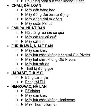
Phụ tùng bơm hút chân không Busch
CHALI, ĐÀI LOAN
Máy dán băng keo
Máy đóng đai bán tự động
Máy đóng đai tự động
Máy quấn Pallet
EMURA, NHẬT BẢN
Hệ thống rửa rau củ quả
Máy cắt rau củ quả
Máy cắt thịt
FURUKAWA, NHẬT BẢN
Máy dán khay
Máy hút chân không băng tải Old Rivers
Máy hút chân không Old Rivers
Máy hút sát da
Thiết bị đóng gói
HABASIT, THỤY SĨ
Băng tải nhựa
Băng tải PU
HENKOVAC, HÀ LAN
Bể nhúng
Máy dán khay
Máy hút chân không Henkovac
Máy Thermoformer