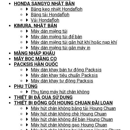
HONDA SANGYO NHẬT BẢN
Băng keo nhiệt Hondafloh
Băng tải Hondafloh
Vải Hondafloh
KIMURA, NHẬT BẢN
Máy dán miệng túi
Máy dán miệng túi để bàn
Máy dán miệng túi gắn hút khí hoặc nạp khí
Máy dán miệng túi gắn máy in
MÀNG NHẬP KHẨU
MÁY BỌC MÀNG CO
PACKSIS HÀN QUỐC
Máy dán khay bán tự động Packsis
Máy dán khay tiêu chuẩn Packsis
Máy dán khay tự động Packsis
PHỤ TÙNG
Phụ tùng máy hút chân không
THIẾT BỊ ĐÃ QUA SỬ DỤNG
THIẾT BỊ ĐÓNG GÓI HOUNG CHUAN ĐÀI LOAN
Máy hút chân không băng tải Houng Chuan
Máy hút chân không chè Houng Chuan
Máy hút chân không để bàn Houng Chuan
Máy hút chân không gạo Houng Chuan