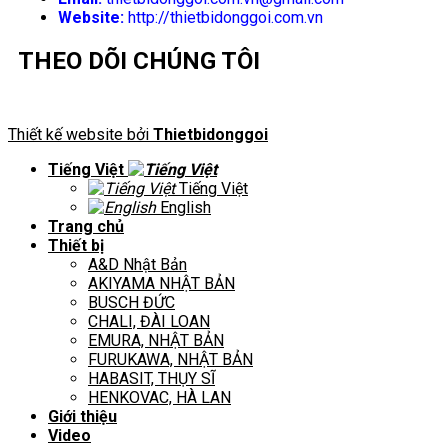
Website:
http://thietbidonggoi.com.vn
THEO DÕI CHÚNG TÔI
Thiết kế website bởi
Thietbidonggoi
Tiếng Việt
Tiếng Việt
English
Trang chủ
Thiết bị
A&D Nhật Bản
AKIYAMA NHẬT BẢN
BUSCH ĐỨC
CHALI, ĐÀI LOAN
EMURA, NHẬT BẢN
FURUKAWA, NHẬT BẢN
HABASIT, THỤY SĨ
HENKOVAC, HÀ LAN
Giới thiệu
Video