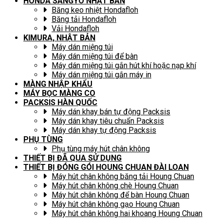
HONDA SANGYO NHẬT BẢN
Băng keo nhiệt Hondafloh
Băng tải Hondafloh
Vải Hondafloh
KIMURA, NHẬT BẢN
Máy dán miệng túi
Máy dán miệng túi để bàn
Máy dán miệng túi gắn hút khí hoặc nạp khí
Máy dán miệng túi gắn máy in
MÀNG NHẬP KHẨU
MÁY BỌC MÀNG CO
PACKSIS HÀN QUỐC
Máy dán khay bán tự động Packsis
Máy dán khay tiêu chuẩn Packsis
Máy dán khay tự động Packsis
PHỤ TÙNG
Phụ tùng máy hút chân không
THIẾT BỊ ĐÃ QUA SỬ DỤNG
THIẾT BỊ ĐÓNG GÓI HOUNG CHUAN ĐÀI LOAN
Máy hút chân không băng tải Houng Chuan
Máy hút chân không chè Houng Chuan
Máy hút chân không để bàn Houng Chuan
Máy hút chân không gạo Houng Chuan
Máy hút chân không hai khoang Houng Chuan