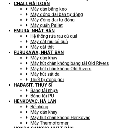
CHALI, ĐÀI LOAN
Máy dán băng keo
Máy đóng đai bán tự động
Máy đóng đai tự động
Máy quấn Pallet
EMURA, NHẬT BẢN
Hệ thống rửa rau củ quả
Máy cắt rau củ quả
Máy cắt thịt
FURUKAWA, NHẬT BẢN
Máy dán khay
Máy hút chân không băng tải Old Rivers
Máy hút chân không Old Rivers
Máy hút sát da
Thiết bị đóng gói
HABASIT, THỤY SĨ
Băng tải nhựa
Băng tải PU
HENKOVAC, HÀ LAN
Bể nhúng
Máy dán khay
Máy hút chân không Henkovac
Máy Thermoformer