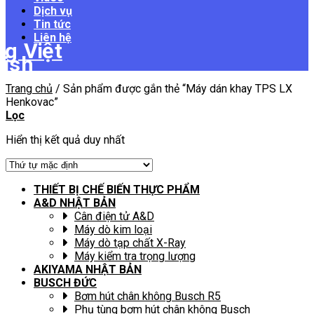
Dịch vụ
Tin tức
Liên hệ
Trang chủ
/
Sản phẩm được gắn thẻ “Máy dán khay TPS LX
Henkovac”
Lọc
Hiển thị kết quả duy nhất
THIẾT BỊ CHẾ BIẾN THỰC PHẨM
A&D NHẬT BẢN
Cân điện tử A&D
Máy dò kim loại
Máy dò tạp chất X-Ray
Máy kiểm tra trọng lượng
AKIYAMA NHẬT BẢN
BUSCH ĐỨC
Bơm hút chân không Busch R5
Phụ tùng bơm hút chân không Busch