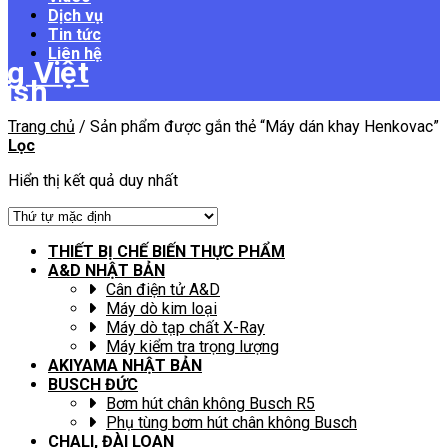
Dịch vụ
Tin tức
Liên hệ
Trang chủ
/
Sản phẩm được gắn thẻ “Máy dán khay Henkovac”
Lọc
Hiển thị kết quả duy nhất
THIẾT BỊ CHẾ BIẾN THỰC PHẨM
A&D NHẬT BẢN
Cân điện tử A&D
Máy dò kim loại
Máy dò tạp chất X-Ray
Máy kiểm tra trọng lượng
AKIYAMA NHẬT BẢN
BUSCH ĐỨC
Bơm hút chân không Busch R5
Phụ tùng bơm hút chân không Busch
CHALI, ĐÀI LOAN