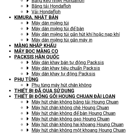
Băng keo nhiệt Hondafloh
Băng tải Hondafloh
Vải Hondafloh
KIMURA, NHẬT BẢN
Máy dán miệng túi
Máy dán miệng túi để bàn
Máy dán miệng túi gắn hút khí hoặc nạp khí
Máy dán miệng túi gắn máy in
MÀNG NHẬP KHẨU
MÁY BỌC MÀNG CO
PACKSIS HÀN QUỐC
Máy dán khay bán tự động Packsis
Máy dán khay tiêu chuẩn Packsis
Máy dán khay tự động Packsis
PHỤ TÙNG
Phụ tùng máy hút chân không
THIẾT BỊ ĐÃ QUA SỬ DỤNG
THIẾT BỊ ĐÓNG GÓI HOUNG CHUAN ĐÀI LOAN
Máy hút chân không băng tải Houng Chuan
Máy hút chân không chè Houng Chuan
Máy hút chân không để bàn Houng Chuan
Máy hút chân không gạo Houng Chuan
Máy hút chân không hai khoang Houng Chuan
Máy hút chân không một khoang Houng Chuan