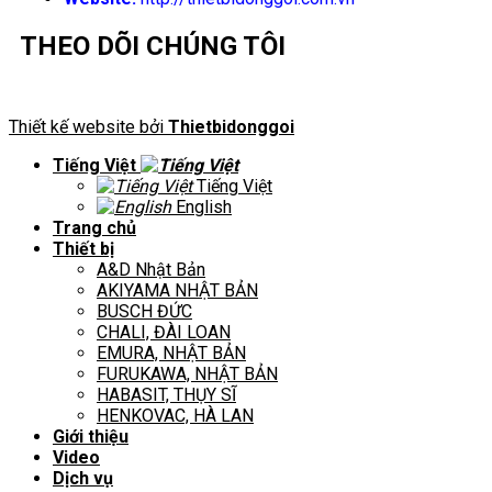
THEO DÕI CHÚNG TÔI
Thiết kế website bởi
Thietbidonggoi
Tiếng Việt
Tiếng Việt
English
Trang chủ
Thiết bị
A&D Nhật Bản
AKIYAMA NHẬT BẢN
BUSCH ĐỨC
CHALI, ĐÀI LOAN
EMURA, NHẬT BẢN
FURUKAWA, NHẬT BẢN
HABASIT, THỤY SĨ
HENKOVAC, HÀ LAN
Giới thiệu
Video
Dịch vụ