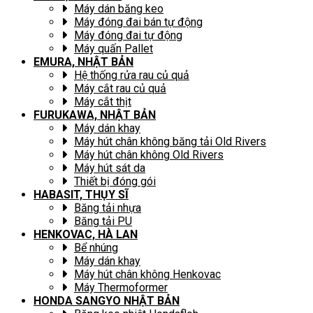
Máy dán băng keo
Máy đóng đai bán tự động
Máy đóng đai tự động
Máy quấn Pallet
EMURA, NHẬT BẢN
Hệ thống rửa rau củ quả
Máy cắt rau củ quả
Máy cắt thịt
FURUKAWA, NHẬT BẢN
Máy dán khay
Máy hút chân không băng tải Old Rivers
Máy hút chân không Old Rivers
Máy hút sát da
Thiết bị đóng gói
HABASIT, THỤY SĨ
Băng tải nhựa
Băng tải PU
HENKOVAC, HÀ LAN
Bể nhúng
Máy dán khay
Máy hút chân không Henkovac
Máy Thermoformer
HONDA SANGYO NHẬT BẢN