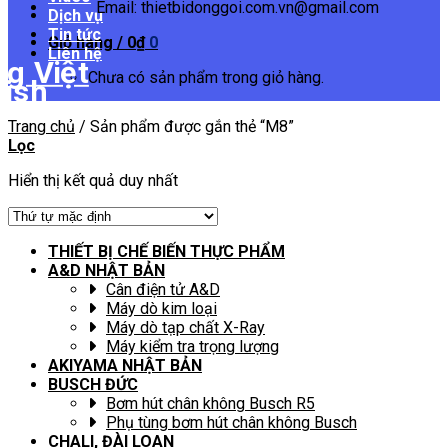
Email: thietbidonggoi.com.vn@gmail.com
Dịch vụ
Tin tức
Giỏ hàng /
0
₫
0
Liên hệ
Chưa có sản phẩm trong giỏ hàng.
Trang chủ
/
Sản phẩm được gắn thẻ “M8”
Lọc
Hiển thị kết quả duy nhất
THIẾT BỊ CHẾ BIẾN THỰC PHẨM
A&D NHẬT BẢN
Cân điện tử A&D
Máy dò kim loại
Máy dò tạp chất X-Ray
Máy kiểm tra trọng lượng
AKIYAMA NHẬT BẢN
BUSCH ĐỨC
Bơm hút chân không Busch R5
Phụ tùng bơm hút chân không Busch
CHALI, ĐÀI LOAN