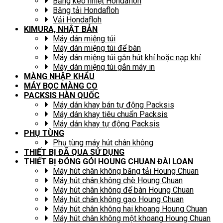
Băng keo nhiệt Hondafloh
Băng tải Hondafloh
Vải Hondafloh
KIMURA, NHẬT BẢN
Máy dán miệng túi
Máy dán miệng túi để bàn
Máy dán miệng túi gắn hút khí hoặc nạp khí
Máy dán miệng túi gắn máy in
MÀNG NHẬP KHẨU
MÁY BỌC MÀNG CO
PACKSIS HÀN QUỐC
Máy dán khay bán tự động Packsis
Máy dán khay tiêu chuẩn Packsis
Máy dán khay tự động Packsis
PHỤ TÙNG
Phụ tùng máy hút chân không
THIẾT BỊ ĐÃ QUA SỬ DỤNG
THIẾT BỊ ĐÓNG GÓI HOUNG CHUAN ĐÀI LOAN
Máy hút chân không băng tải Houng Chuan
Máy hút chân không chè Houng Chuan
Máy hút chân không để bàn Houng Chuan
Máy hút chân không gạo Houng Chuan
Máy hút chân không hai khoang Houng Chuan
Máy hút chân không một khoang Houng Chuan