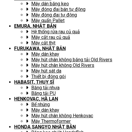
Máy dán băng keo
Máy đóng đai bán tự động
Máy đóng đai tự động
Máy quấn Pallet
EMURA, NHẬT BẢN
Hệ thống rửa rau củ quả
Máy cắt rau củ quả
Máy cắt thịt
FURUKAWA, NHẬT BẢN
Máy dán khay
Máy hút chân không băng tải Old Rivers
Máy hút chân không Old Rivers
Máy hút sát da
Thiết bị đóng gói
HABASIT, THỤY SĨ
Băng tải nhựa
Băng tải PU
HENKOVAC, HÀ LAN
Bể nhúng
Máy dán khay
Máy hút chân không Henkovac
Máy Thermoformer
HONDA SANGYO NHẬT BẢN