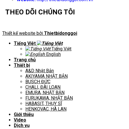
THEO DÕI CHÚNG TÔI
Thiết kế website bởi
Thietbidonggoi
Tiếng Việt
Tiếng Việt
English
Trang chủ
Thiết bị
A&D Nhật Bản
AKIYAMA NHẬT BẢN
BUSCH ĐỨC
CHALI, ĐÀI LOAN
EMURA, NHẬT BẢN
FURUKAWA, NHẬT BẢN
HABASIT, THỤY SĨ
HENKOVAC, HÀ LAN
Giới thiệu
Video
Dịch vụ