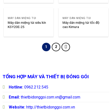
MÁY DÁN MIỆNG TÚI
MÁY DÁN MIỆNG TÚI
Máy dán miệng túi siêu kín
Máy dán miệng túi tốc độ
KSY20E-25
cao Kimura
1
2
TỔNG HỢP MÁY VÀ THIẾT BỊ ĐÓNG GÓI
Hotline:
0962.212.545
Email:
thietbidonggoi.com.vn@gmail.com
Website:
http://thietbidonggoi.com.vn