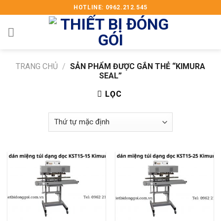
Skip
HOTLINE: 0962.212.545
to
content
TRANG CHỦ
/
SẢN PHẨM ĐƯỢC GẮN THẺ “KIMURA
SEAL”
LỌC