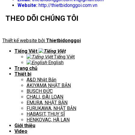
Website:
http://thietbidonggoi.com.vn
THEO DÕI CHÚNG TÔI
Thiết kế website bởi
Thietbidonggoi
Tiếng Việt
Tiếng Việt
English
Trang chủ
Thiết bị
A&D Nhật Bản
AKIYAMA NHẬT BẢN
BUSCH ĐỨC
CHALI, ĐÀI LOAN
EMURA, NHẬT BẢN
FURUKAWA, NHẬT BẢN
HABASIT, THỤY SĨ
HENKOVAC, HÀ LAN
Giới thiệu
Video