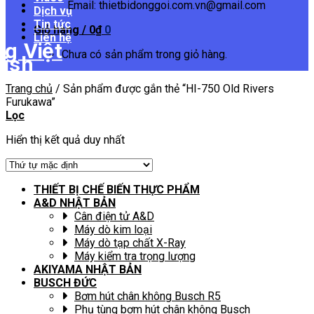
Email: thietbidonggoi.com.vn@gmail.com
Dịch vụ
Tin tức
Giỏ hàng /
0
₫
0
Liên hệ
Chưa có sản phẩm trong giỏ hàng.
Trang chủ
/
Sản phẩm được gắn thẻ “HI-750 Old Rivers
Furukawa”
Lọc
Hiển thị kết quả duy nhất
THIẾT BỊ CHẾ BIẾN THỰC PHẨM
A&D NHẬT BẢN
Cân điện tử A&D
Máy dò kim loại
Máy dò tạp chất X-Ray
Máy kiểm tra trọng lượng
AKIYAMA NHẬT BẢN
BUSCH ĐỨC
Bơm hút chân không Busch R5
Phụ tùng bơm hút chân không Busch