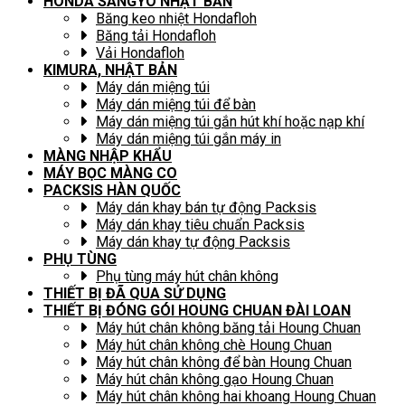
HONDA SANGYO NHẬT BẢN
Băng keo nhiệt Hondafloh
Băng tải Hondafloh
Vải Hondafloh
KIMURA, NHẬT BẢN
Máy dán miệng túi
Máy dán miệng túi để bàn
Máy dán miệng túi gắn hút khí hoặc nạp khí
Máy dán miệng túi gắn máy in
MÀNG NHẬP KHẨU
MÁY BỌC MÀNG CO
PACKSIS HÀN QUỐC
Máy dán khay bán tự động Packsis
Máy dán khay tiêu chuẩn Packsis
Máy dán khay tự động Packsis
PHỤ TÙNG
Phụ tùng máy hút chân không
THIẾT BỊ ĐÃ QUA SỬ DỤNG
THIẾT BỊ ĐÓNG GÓI HOUNG CHUAN ĐÀI LOAN
Máy hút chân không băng tải Houng Chuan
Máy hút chân không chè Houng Chuan
Máy hút chân không để bàn Houng Chuan
Máy hút chân không gạo Houng Chuan
Máy hút chân không hai khoang Houng Chuan