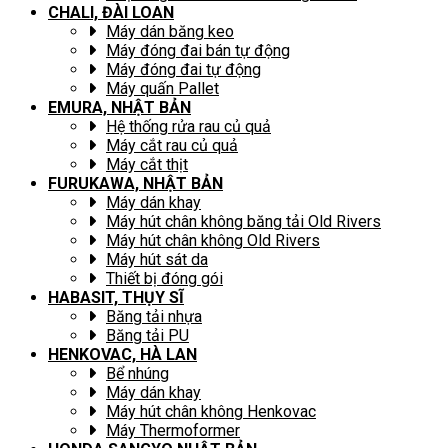
CHALI, ĐÀI LOAN
Máy dán băng keo
Máy đóng đai bán tự động
Máy đóng đai tự động
Máy quấn Pallet
EMURA, NHẬT BẢN
Hệ thống rửa rau củ quả
Máy cắt rau củ quả
Máy cắt thịt
FURUKAWA, NHẬT BẢN
Máy dán khay
Máy hút chân không băng tải Old Rivers
Máy hút chân không Old Rivers
Máy hút sát da
Thiết bị đóng gói
HABASIT, THỤY SĨ
Băng tải nhựa
Băng tải PU
HENKOVAC, HÀ LAN
Bể nhúng
Máy dán khay
Máy hút chân không Henkovac
Máy Thermoformer