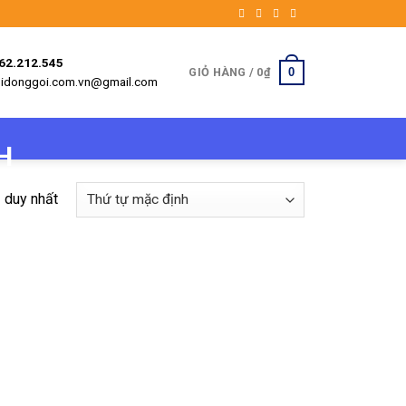
962.212.545
0
GIỎ HÀNG /
0
₫
etbidonggoi.com.vn@gmail.com
ả duy nhất