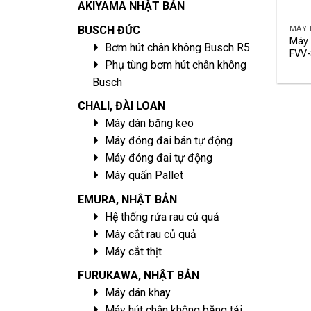
AKIYAMA NHẬT BẢN
BUSCH ĐỨC
MÁY 
Máy 
Bơm hút chân không Busch R5
FVV-
Phụ tùng bơm hút chân không
Busch
CHALI, ĐÀI LOAN
Máy dán băng keo
Máy đóng đai bán tự động
Máy đóng đai tự động
Máy quấn Pallet
EMURA, NHẬT BẢN
Hệ thống rửa rau củ quả
Máy cắt rau củ quả
Máy cắt thịt
FURUKAWA, NHẬT BẢN
Máy dán khay
Máy hút chân không băng tải