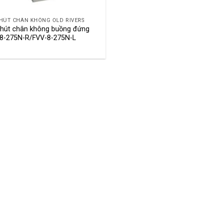
HÚT CHÂN KHÔNG OLD RIVERS
hút chân không buồng đứng
8-275N-R/FVV-8-275N-L