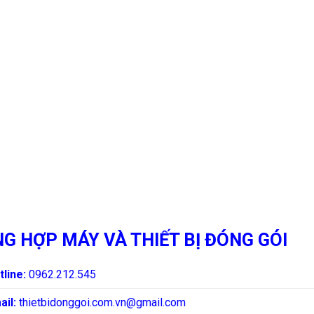
G HỢP MÁY VÀ THIẾT BỊ ĐÓNG GÓI
tline:
0962.212.545
ail:
thietbidonggoi.com.vn@gmail.com