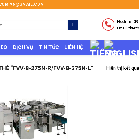
I.COM.VN@GMAIL.COM
Hotline: 0
Email: thi
DEO
DỊCH VỤ
TIN TỨC
LIÊN HỆ
Ẻ “FVV-8-275N-R/FVV-8-275N-L”
Hiển thị kết qu