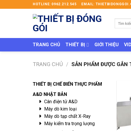
Skip
HOTLINE: 0962.212.545
EMAIL: THIETBIDONGGO
to
content
Tìm
kiếm:
TRANG CHỦ
THIẾT BỊ
GIỚI THIỆU
VI
TRANG CHỦ
/
SẢN PHẨM ĐƯỢC GẮN TH
THIẾT BỊ CHẾ BIẾN THỰC PHẨM
A&D NHẬT BẢN
Cân điện tử A&D
Máy dò kim loại
Máy dò tạp chất X-Ray
Máy kiểm tra trọng lượng