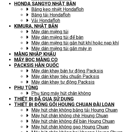
HONDA SANGYO NHẬT BẢN
Băng keo nhiệt Hondafloh
Băng tải Hondafloh
Vải Hondafloh
KIMURA, NHẬT BẢN
Máy dán miệng túi
Máy dán miệng túi để bàn
Máy dán miệng túi gắn hút khí hoặc nạp khí
Máy dán miệng túi gắn máy in
MÀNG NHẬP KHẨU
MÁY BỌC MÀNG CO
PACKSIS HÀN QUỐC
Máy dán khay bán tự động Packsis
Máy dán khay tiêu chuẩn Packsis
Máy dán khay tự động Packsis
PHỤ TÙNG
Phụ tùng máy hút chân không
THIẾT BỊ ĐÃ QUA SỬ DỤNG
THIẾT BỊ ĐÓNG GÓI HOUNG CHUAN ĐÀI LOAN
Máy hút chân không băng tải Houng Chuan
Máy hút chân không chè Houng Chuan
Máy hút chân không để bàn Houng Chuan
Máy hút chân không gạo Houng Chuan