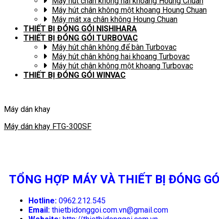
Máy hút chân không hai khoang Houng Chuan
Máy hút chân không một khoang Houng Chuan
Máy mát xa chân không Houng Chuan
THIẾT BỊ ĐÓNG GÓI NISHIHARA
THIẾT BỊ ĐÓNG GÓI TURBOVAC
Máy hút chân không để bàn Turbovac
Máy hút chân không hai khoang Turbovac
Máy hút chân không một khoang Turbovac
THIẾT BỊ ĐÓNG GÓI WINVAC
Máy dán khay
Máy dán khay FTG-300SF
TỔNG HỢP MÁY VÀ THIẾT BỊ ĐÓNG GÓ
Hotline:
0962.212.545
Email:
thietbidonggoi.com.vn@gmail.com