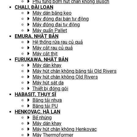
Phụ tùng bơm hút chân không Busch
CHALI, ĐÀI LOAN
Máy dán băng keo
Máy đóng đai bán tự động
Máy đóng đai tự động
Máy quấn Pallet
EMURA, NHẬT BẢN
Hệ thống rửa rau củ quả
Máy cắt rau củ quả
Máy cắt thịt
FURUKAWA, NHẬT BẢN
Máy dán khay
Máy hút chân không băng tải Old Rivers
Máy hút chân không Old Rivers
Máy hút sát da
Thiết bị đóng gói
HABASIT, THỤY SĨ
Băng tải nhựa
Băng tải PU
HENKOVAC, HÀ LAN
Bể nhúng
Máy dán khay
Máy hút chân không Henkovac
Máy Thermoformer