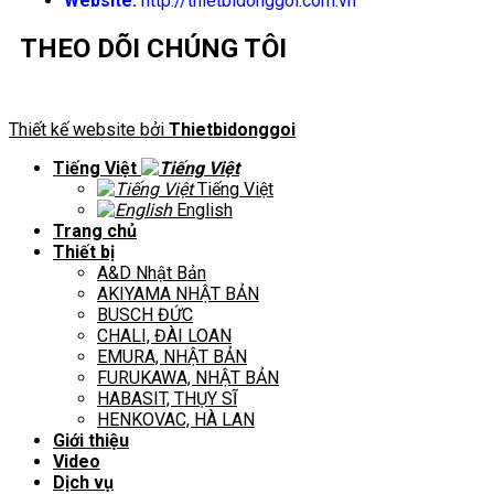
Website:
http://thietbidonggoi.com.vn
THEO DÕI CHÚNG TÔI
Thiết kế website bởi
Thietbidonggoi
Tiếng Việt
Tiếng Việt
English
Trang chủ
Thiết bị
A&D Nhật Bản
AKIYAMA NHẬT BẢN
BUSCH ĐỨC
CHALI, ĐÀI LOAN
EMURA, NHẬT BẢN
FURUKAWA, NHẬT BẢN
HABASIT, THỤY SĨ
HENKOVAC, HÀ LAN
Giới thiệu
Video
Dịch vụ