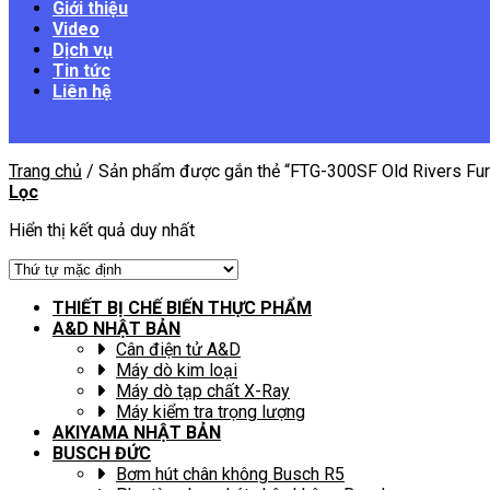
Giới thiệu
Video
Dịch vụ
Tin tức
Liên hệ
Trang chủ
/
Sản phẩm được gắn thẻ “FTG-300SF Old Rivers Fu
Lọc
Hiển thị kết quả duy nhất
THIẾT BỊ CHẾ BIẾN THỰC PHẨM
A&D NHẬT BẢN
Cân điện tử A&D
Máy dò kim loại
Máy dò tạp chất X-Ray
Máy kiểm tra trọng lượng
AKIYAMA NHẬT BẢN
BUSCH ĐỨC
Bơm hút chân không Busch R5