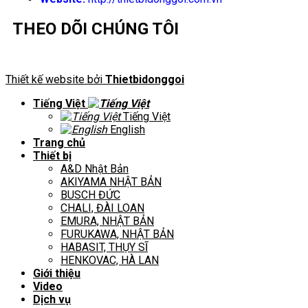
THEO DÕI CHÚNG TÔI
Thiết kế website bởi
Thietbidonggoi
Tiếng Việt
Tiếng Việt
English
Trang chủ
Thiết bị
A&D Nhật Bản
AKIYAMA NHẬT BẢN
BUSCH ĐỨC
CHALI, ĐÀI LOAN
EMURA, NHẬT BẢN
FURUKAWA, NHẬT BẢN
HABASIT, THỤY SĨ
HENKOVAC, HÀ LAN
Giới thiệu
Video
Dịch vụ