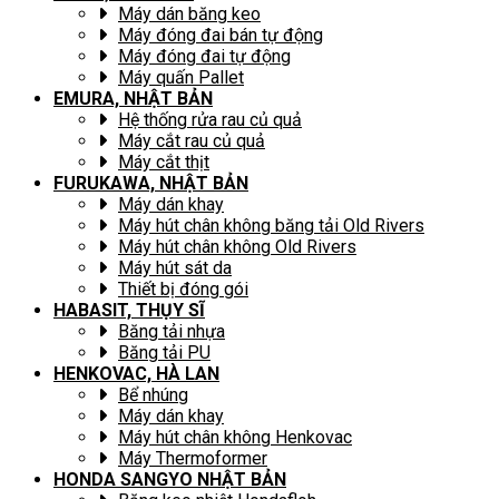
Máy dán băng keo
Máy đóng đai bán tự động
Máy đóng đai tự động
Máy quấn Pallet
EMURA, NHẬT BẢN
Hệ thống rửa rau củ quả
Máy cắt rau củ quả
Máy cắt thịt
FURUKAWA, NHẬT BẢN
Máy dán khay
Máy hút chân không băng tải Old Rivers
Máy hút chân không Old Rivers
Máy hút sát da
Thiết bị đóng gói
HABASIT, THỤY SĨ
Băng tải nhựa
Băng tải PU
HENKOVAC, HÀ LAN
Bể nhúng
Máy dán khay
Máy hút chân không Henkovac
Máy Thermoformer
HONDA SANGYO NHẬT BẢN