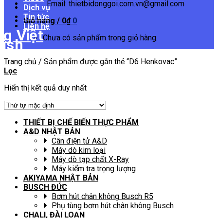
Email: thietbidonggoi.com.vn@gmail.com
Dịch vụ
Tin tức
Giỏ hàng /
0
₫
0
Liên hệ
Chưa có sản phẩm trong giỏ hàng.
Trang chủ
/
Sản phẩm được gắn thẻ “D6 Henkovac”
Lọc
Hiển thị kết quả duy nhất
THIẾT BỊ CHẾ BIẾN THỰC PHẨM
A&D NHẬT BẢN
Cân điện tử A&D
Máy dò kim loại
Máy dò tạp chất X-Ray
Máy kiểm tra trọng lượng
AKIYAMA NHẬT BẢN
BUSCH ĐỨC
Bơm hút chân không Busch R5
Phụ tùng bơm hút chân không Busch
CHALI, ĐÀI LOAN