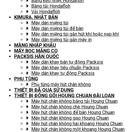
Băng keo nhiệt Hondafloh
Băng tải Hondafloh
Vải Hondafloh
KIMURA, NHẬT BẢN
Máy dán miệng túi
Máy dán miệng túi để bàn
Máy dán miệng túi gắn hút khí hoặc nạp khí
Máy dán miệng túi gắn máy in
MÀNG NHẬP KHẨU
MÁY BỌC MÀNG CO
PACKSIS HÀN QUỐC
Máy dán khay bán tự động Packsis
Máy dán khay tiêu chuẩn Packsis
Máy dán khay tự động Packsis
PHỤ TÙNG
Phụ tùng máy hút chân không
THIẾT BỊ ĐÃ QUA SỬ DỤNG
THIẾT BỊ ĐÓNG GÓI HOUNG CHUAN ĐÀI LOAN
Máy hút chân không băng tải Houng Chuan
Máy hút chân không chè Houng Chuan
Máy hút chân không để bàn Houng Chuan
Máy hút chân không gạo Houng Chuan
Máy hút chân không hai khoang Houng Chuan
Máy hút chân không một khoang Houng Chuan