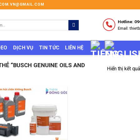
I.COM.VN@GMAIL.COM
Hotline: 0
Email: thi
DEO
DỊCH VỤ
TIN TỨC
LIÊN HỆ
HẺ “BUSCH GENUINE OILS AND
Hiển thị kết qu