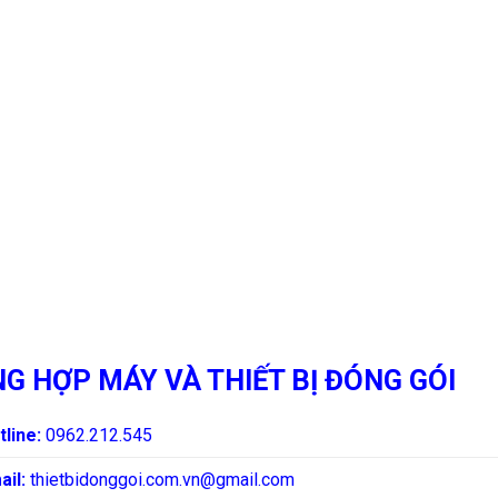
G HỢP MÁY VÀ THIẾT BỊ ĐÓNG GÓI
tline:
0962.212.545
ail:
thietbidonggoi.com.vn@gmail.com