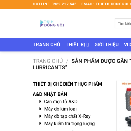
Skip
HOTLINE: 0962.212.545
EMAIL: THIETBIDONGGO
to
content
Tìm
kiếm:
TRANG CHỦ
THIẾT BỊ
GIỚI THIỆU
VI
TRANG CHỦ
/
SẢN PHẨM ĐƯỢC GẮN T
LUBRICANTS”
THIẾT BỊ CHẾ BIẾN THỰC PHẨM
A&D NHẬT BẢN
Cân điện tử A&D
Máy dò kim loại
Máy dò tạp chất X-Ray
Máy kiểm tra trọng lượng