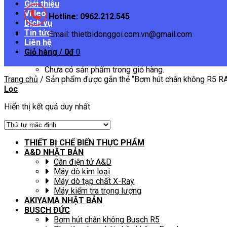
Giới thiệu
Video
Hotline: 0962.212.545
Dịch vụ
Tin tức
Email: thietbidonggoi.com.vn@gmail.com
Liên hệ
Giỏ hàng /
0
₫
0
Chưa có sản phẩm trong giỏ hàng.
Trang chủ
/
Sản phẩm được gắn thẻ “Bơm hút chân không R5 R
Lọc
Hiển thị kết quả duy nhất
THIẾT BỊ CHẾ BIẾN THỰC PHẨM
A&D NHẬT BẢN
Cân điện tử A&D
Máy dò kim loại
Máy dò tạp chất X-Ray
Máy kiểm tra trọng lượng
AKIYAMA NHẬT BẢN
BUSCH ĐỨC
Bơm hút chân không Busch R5