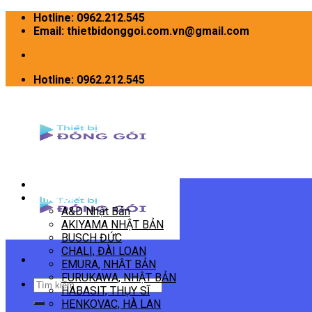
Skip
Hotline: 0962.212.545
to
Email: thietbidonggoi.com.vn@gmail.com
content
Hotline: 0962.212.545
Trang chủ
Thiết bị
A&D Nhật Bản
AKIYAMA NHẬT BẢN
BUSCH ĐỨC
CHALI, ĐÀI LOAN
EMURA, NHẬT BẢN
FURUKAWA, NHẬT BẢN
Tìm
HABASIT, THỤY SĨ
kiếm:
HENKOVAC, HÀ LAN