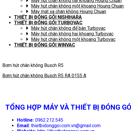
Máy hút chân không hai khoang Houng Chuan
Máy hút chân không một khoang Houng Chuan
Máy mát xa chân không Houng Chuan
THIẾT BỊ ĐÓNG GÓI NISHIHARA
THIẾT BỊ ĐÓNG GÓI TURBOVAC
Máy hút chân không để bàn Turbovac
Máy hút chân không hai khoang Turbovac
Máy hút chân không một khoang Turbovac
THIẾT BỊ ĐÓNG GÓI WINVAC
Bơm hút chân không Busch R5
Bơm hút chân không Busch R5 RA 0155 A
TỔNG HỢP MÁY VÀ THIẾT BỊ ĐÓNG GÓ
Hotline:
0962.212.545
Email:
thietbidonggoi.com.vn@gmail.com