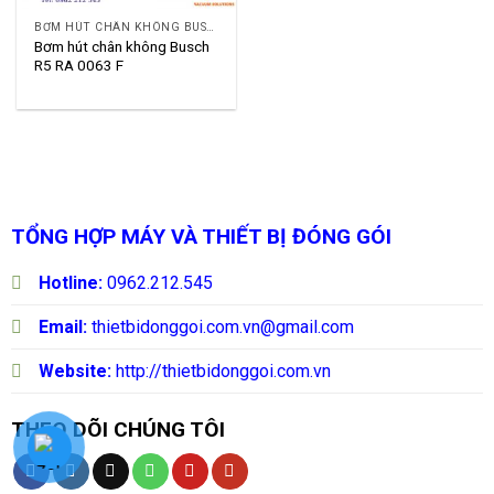
BƠM HÚT CHÂN KHÔNG BUSCH R5
Bơm hút chân không Busch
R5 RA 0063 F
TỔNG HỢP MÁY VÀ THIẾT BỊ ĐÓNG GÓI
Hotline:
0962.212.545
Email:
thietbidonggoi.com.vn@gmail.com
Website:
http://thietbidonggoi.com.vn
THEO DÕI CHÚNG TÔI