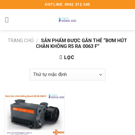
Skip
HOTLINE: 0962.212.545
to
content
TRANG CHỦ
/
SẢN PHẨM ĐƯỢC GẮN THẺ “BƠM HÚT
CHÂN KHÔNG R5 RA 0063 F”
LỌC