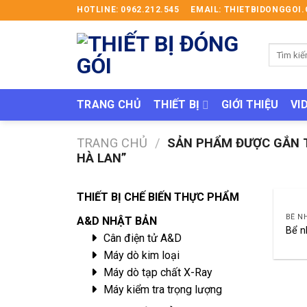
Skip
HOTLINE: 0962.212.545
EMAIL: THIETBIDONGGO
to
content
Tìm
kiếm:
TRANG CHỦ
THIẾT BỊ
GIỚI THIỆU
VI
TRANG CHỦ
/
SẢN PHẨM ĐƯỢC GẮN T
HÀ LAN”
THIẾT BỊ CHẾ BIẾN THỰC PHẨM
BỂ N
A&D NHẬT BẢN
Bể n
Cân điện tử A&D
Máy dò kim loại
Máy dò tạp chất X-Ray
Máy kiểm tra trọng lượng