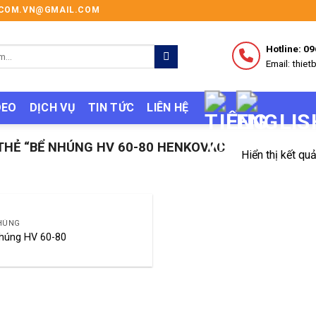
I.COM.VN@GMAIL.COM
Hotline: 0
Email: thi
DEO
DỊCH VỤ
TIN TỨC
LIÊN HỆ
HẺ “BỂ NHÚNG HV 60-80 HENKOVAC
Hiển thị kết qu
HÚNG
húng HV 60-80