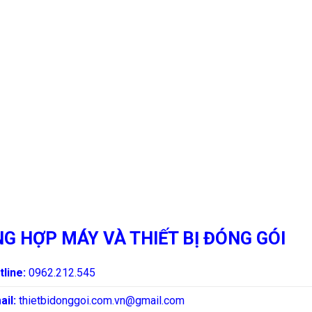
G HỢP MÁY VÀ THIẾT BỊ ĐÓNG GÓI
tline:
0962.212.545
ail:
thietbidonggoi.com.vn@gmail.com