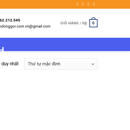
962.212.545
0
GIỎ HÀNG /
0
₫
etbidonggoi.com.vn@gmail.com
ả duy nhất