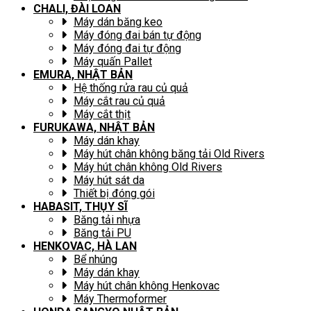
CHALI, ĐÀI LOAN
Máy dán băng keo
Máy đóng đai bán tự động
Máy đóng đai tự động
Máy quấn Pallet
EMURA, NHẬT BẢN
Hệ thống rửa rau củ quả
Máy cắt rau củ quả
Máy cắt thịt
FURUKAWA, NHẬT BẢN
Máy dán khay
Máy hút chân không băng tải Old Rivers
Máy hút chân không Old Rivers
Máy hút sát da
Thiết bị đóng gói
HABASIT, THỤY SĨ
Băng tải nhựa
Băng tải PU
HENKOVAC, HÀ LAN
Bể nhúng
Máy dán khay
Máy hút chân không Henkovac
Máy Thermoformer