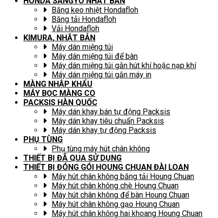
HONDA SANGYO NHẬT BẢN
Băng keo nhiệt Hondafloh
Băng tải Hondafloh
Vải Hondafloh
KIMURA, NHẬT BẢN
Máy dán miệng túi
Máy dán miệng túi để bàn
Máy dán miệng túi gắn hút khí hoặc nạp khí
Máy dán miệng túi gắn máy in
MÀNG NHẬP KHẨU
MÁY BỌC MÀNG CO
PACKSIS HÀN QUỐC
Máy dán khay bán tự động Packsis
Máy dán khay tiêu chuẩn Packsis
Máy dán khay tự động Packsis
PHỤ TÙNG
Phụ tùng máy hút chân không
THIẾT BỊ ĐÃ QUA SỬ DỤNG
THIẾT BỊ ĐÓNG GÓI HOUNG CHUAN ĐÀI LOAN
Máy hút chân không băng tải Houng Chuan
Máy hút chân không chè Houng Chuan
Máy hút chân không để bàn Houng Chuan
Máy hút chân không gạo Houng Chuan
Máy hút chân không hai khoang Houng Chuan