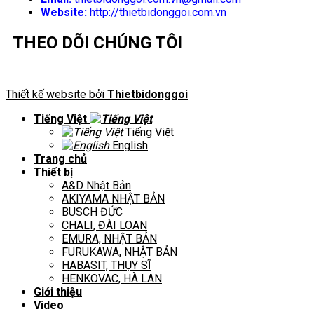
Website:
http://thietbidonggoi.com.vn
THEO DÕI CHÚNG TÔI
Thiết kế website bởi
Thietbidonggoi
Tiếng Việt
Tiếng Việt
English
Trang chủ
Thiết bị
A&D Nhật Bản
AKIYAMA NHẬT BẢN
BUSCH ĐỨC
CHALI, ĐÀI LOAN
EMURA, NHẬT BẢN
FURUKAWA, NHẬT BẢN
HABASIT, THỤY SĨ
HENKOVAC, HÀ LAN
Giới thiệu
Video