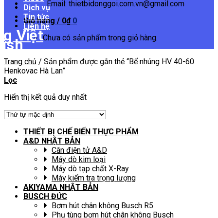
Email: thietbidonggoi.com.vn@gmail.com
Dịch vụ
Tin tức
Giỏ hàng /
0
₫
0
Liên hệ
Chưa có sản phẩm trong giỏ hàng.
Trang chủ
/
Sản phẩm được gắn thẻ “Bể nhúng HV 40-60
Henkovac Hà Lan”
Lọc
Hiển thị kết quả duy nhất
THIẾT BỊ CHẾ BIẾN THỰC PHẨM
A&D NHẬT BẢN
Cân điện tử A&D
Máy dò kim loại
Máy dò tạp chất X-Ray
Máy kiểm tra trọng lượng
AKIYAMA NHẬT BẢN
BUSCH ĐỨC
Bơm hút chân không Busch R5
Phụ tùng bơm hút chân không Busch