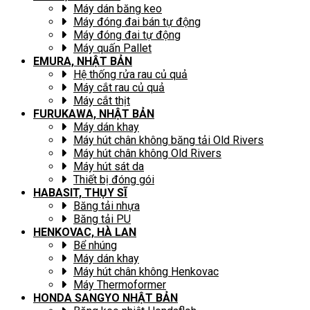
Máy dán băng keo
Máy đóng đai bán tự động
Máy đóng đai tự động
Máy quấn Pallet
EMURA, NHẬT BẢN
Hệ thống rửa rau củ quả
Máy cắt rau củ quả
Máy cắt thịt
FURUKAWA, NHẬT BẢN
Máy dán khay
Máy hút chân không băng tải Old Rivers
Máy hút chân không Old Rivers
Máy hút sát da
Thiết bị đóng gói
HABASIT, THỤY SĨ
Băng tải nhựa
Băng tải PU
HENKOVAC, HÀ LAN
Bể nhúng
Máy dán khay
Máy hút chân không Henkovac
Máy Thermoformer
HONDA SANGYO NHẬT BẢN