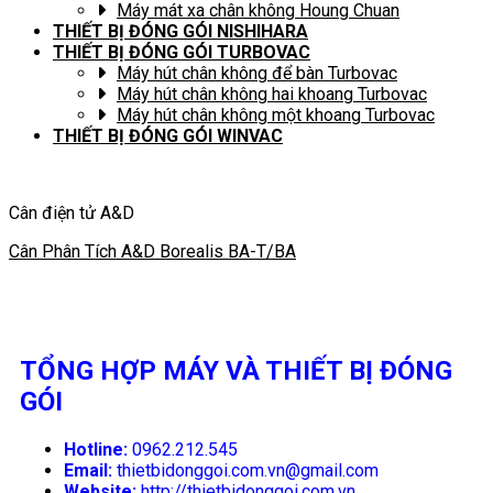
Máy mát xa chân không Houng Chuan
THIẾT BỊ ĐÓNG GÓI NISHIHARA
THIẾT BỊ ĐÓNG GÓI TURBOVAC
Máy hút chân không để bàn Turbovac
Máy hút chân không hai khoang Turbovac
Máy hút chân không một khoang Turbovac
THIẾT BỊ ĐÓNG GÓI WINVAC
Cân điện tử A&D
Cân Phân Tích A&D Borealis BA-T/BA
TỔNG HỢP MÁY VÀ THIẾT BỊ ĐÓNG
GÓI
Hotline:
0962.212.545
Email:
thietbidonggoi.com.vn@gmail.com
Website:
http://thietbidonggoi.com.vn