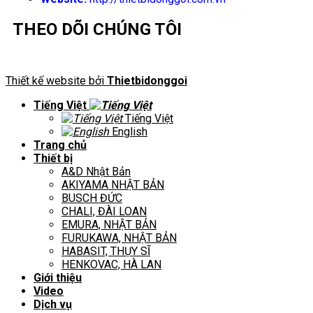
THEO DÕI CHÚNG TÔI
Thiết kế website bởi
Thietbidonggoi
Tiếng Việt
Tiếng Việt
English
Trang chủ
Thiết bị
A&D Nhật Bản
AKIYAMA NHẬT BẢN
BUSCH ĐỨC
CHALI, ĐÀI LOAN
EMURA, NHẬT BẢN
FURUKAWA, NHẬT BẢN
HABASIT, THỤY SĨ
HENKOVAC, HÀ LAN
Giới thiệu
Video
Dịch vụ