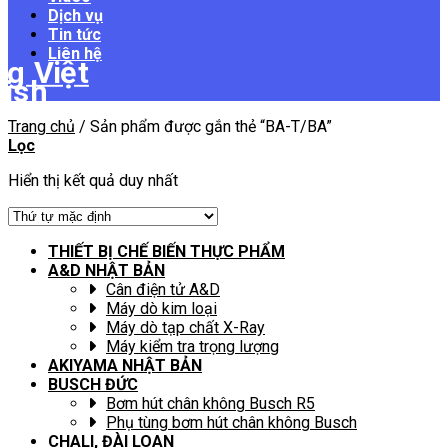
Dịch vụ
Tin tức
Liên hệ
Trang chủ
/
Sản phẩm được gắn thẻ “BA-T/BA”
Lọc
Hiển thị kết quả duy nhất
THIẾT BỊ CHẾ BIẾN THỰC PHẨM
A&D NHẬT BẢN
Cân điện tử A&D
Máy dò kim loại
Máy dò tạp chất X-Ray
Máy kiểm tra trọng lượng
AKIYAMA NHẬT BẢN
BUSCH ĐỨC
Bơm hút chân không Busch R5
Phụ tùng bơm hút chân không Busch
CHALI, ĐÀI LOAN