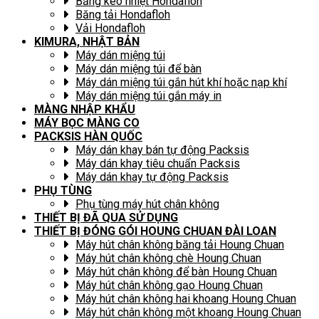
Băng keo nhiệt Hondafloh
Băng tải Hondafloh
Vải Hondafloh
KIMURA, NHẬT BẢN
Máy dán miệng túi
Máy dán miệng túi để bàn
Máy dán miệng túi gắn hút khí hoặc nạp khí
Máy dán miệng túi gắn máy in
MÀNG NHẬP KHẨU
MÁY BỌC MÀNG CO
PACKSIS HÀN QUỐC
Máy dán khay bán tự động Packsis
Máy dán khay tiêu chuẩn Packsis
Máy dán khay tự động Packsis
PHỤ TÙNG
Phụ tùng máy hút chân không
THIẾT BỊ ĐÃ QUA SỬ DỤNG
THIẾT BỊ ĐÓNG GÓI HOUNG CHUAN ĐÀI LOAN
Máy hút chân không băng tải Houng Chuan
Máy hút chân không chè Houng Chuan
Máy hút chân không để bàn Houng Chuan
Máy hút chân không gạo Houng Chuan
Máy hút chân không hai khoang Houng Chuan
Máy hút chân không một khoang Houng Chuan