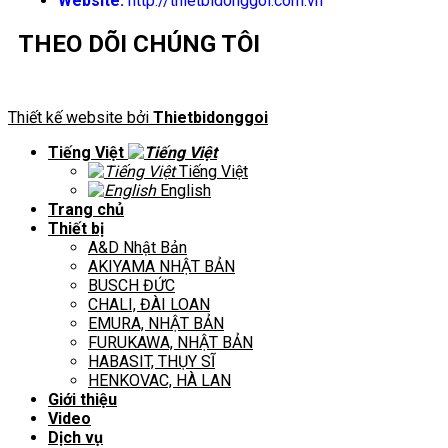
Website:
http://thietbidonggoi.com.vn
THEO DÕI CHÚNG TÔI
Thiết kế website bởi
Thietbidonggoi
Tiếng Việt
Tiếng Việt
English
Trang chủ
Thiết bị
A&D Nhật Bản
AKIYAMA NHẬT BẢN
BUSCH ĐỨC
CHALI, ĐÀI LOAN
EMURA, NHẬT BẢN
FURUKAWA, NHẬT BẢN
HABASIT, THỤY SĨ
HENKOVAC, HÀ LAN
Giới thiệu
Video
Dịch vụ