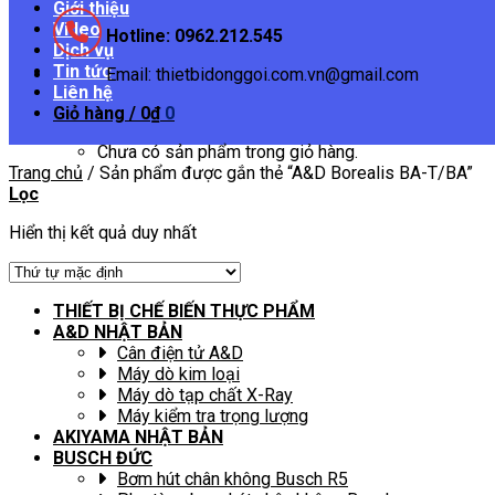
Giới thiệu
Video
Hotline: 0962.212.545
Dịch vụ
Tin tức
Email: thietbidonggoi.com.vn@gmail.com
Liên hệ
Giỏ hàng /
0
₫
0
Chưa có sản phẩm trong giỏ hàng.
Trang chủ
/
Sản phẩm được gắn thẻ “A&D Borealis BA-T/BA”
Lọc
Hiển thị kết quả duy nhất
THIẾT BỊ CHẾ BIẾN THỰC PHẨM
A&D NHẬT BẢN
Cân điện tử A&D
Máy dò kim loại
Máy dò tạp chất X-Ray
Máy kiểm tra trọng lượng
AKIYAMA NHẬT BẢN
BUSCH ĐỨC
Bơm hút chân không Busch R5