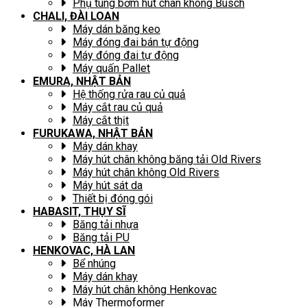
Phụ tùng bơm hút chân không Busch
CHALI, ĐÀI LOAN
Máy dán băng keo
Máy đóng đai bán tự động
Máy đóng đai tự động
Máy quấn Pallet
EMURA, NHẬT BẢN
Hệ thống rửa rau củ quả
Máy cắt rau củ quả
Máy cắt thịt
FURUKAWA, NHẬT BẢN
Máy dán khay
Máy hút chân không băng tải Old Rivers
Máy hút chân không Old Rivers
Máy hút sát da
Thiết bị đóng gói
HABASIT, THỤY SĨ
Băng tải nhựa
Băng tải PU
HENKOVAC, HÀ LAN
Bể nhúng
Máy dán khay
Máy hút chân không Henkovac
Máy Thermoformer