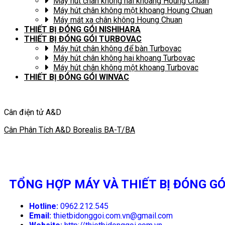
Máy hút chân không hai khoang Houng Chuan
Máy hút chân không một khoang Houng Chuan
Máy mát xa chân không Houng Chuan
THIẾT BỊ ĐÓNG GÓI NISHIHARA
THIẾT BỊ ĐÓNG GÓI TURBOVAC
Máy hút chân không để bàn Turbovac
Máy hút chân không hai khoang Turbovac
Máy hút chân không một khoang Turbovac
THIẾT BỊ ĐÓNG GÓI WINVAC
Cân điện tử A&D
Cân Phân Tích A&D Borealis BA-T/BA
TỔNG HỢP MÁY VÀ THIẾT BỊ ĐÓNG GÓ
Hotline:
0962.212.545
Email:
thietbidonggoi.com.vn@gmail.com