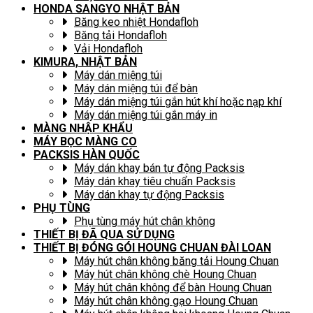
HONDA SANGYO NHẬT BẢN
Băng keo nhiệt Hondafloh
Băng tải Hondafloh
Vải Hondafloh
KIMURA, NHẬT BẢN
Máy dán miệng túi
Máy dán miệng túi để bàn
Máy dán miệng túi gắn hút khí hoặc nạp khí
Máy dán miệng túi gắn máy in
MÀNG NHẬP KHẨU
MÁY BỌC MÀNG CO
PACKSIS HÀN QUỐC
Máy dán khay bán tự động Packsis
Máy dán khay tiêu chuẩn Packsis
Máy dán khay tự động Packsis
PHỤ TÙNG
Phụ tùng máy hút chân không
THIẾT BỊ ĐÃ QUA SỬ DỤNG
THIẾT BỊ ĐÓNG GÓI HOUNG CHUAN ĐÀI LOAN
Máy hút chân không băng tải Houng Chuan
Máy hút chân không chè Houng Chuan
Máy hút chân không để bàn Houng Chuan
Máy hút chân không gạo Houng Chuan