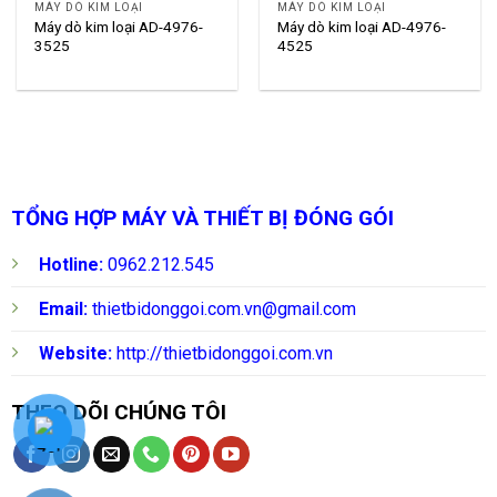
MÁY DÒ KIM LOẠI
MÁY DÒ KIM LOẠI
Máy dò kim loại AD-4976-
Máy dò kim loại AD-4976-
3525
4525
TỔNG HỢP MÁY VÀ THIẾT BỊ ĐÓNG GÓI
Hotline:
0962.212.545
Email:
thietbidonggoi.com.vn@gmail.com
Website:
http://thietbidonggoi.com.vn
THEO DÕI CHÚNG TÔI