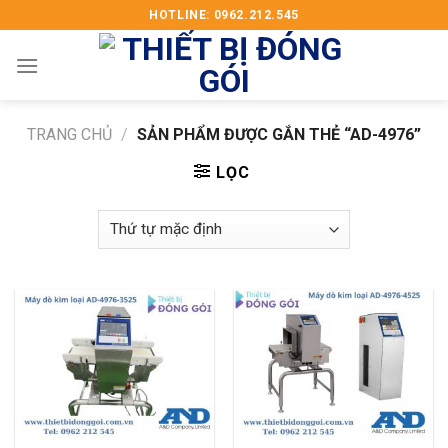
Skip
HOTLINE: 0962.212.545
to
content
TRANG CHỦ
/
SẢN PHẨM ĐƯỢC GẮN THẺ “AD-4976”
LỌC