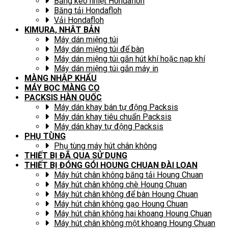
Băng keo nhiệt Hondafloh
Băng tải Hondafloh
Vải Hondafloh
KIMURA, NHẬT BẢN
Máy dán miệng túi
Máy dán miệng túi để bàn
Máy dán miệng túi gắn hút khí hoặc nạp khí
Máy dán miệng túi gắn máy in
MÀNG NHẬP KHẨU
MÁY BỌC MÀNG CO
PACKSIS HÀN QUỐC
Máy dán khay bán tự động Packsis
Máy dán khay tiêu chuẩn Packsis
Máy dán khay tự động Packsis
PHỤ TÙNG
Phụ tùng máy hút chân không
THIẾT BỊ ĐÃ QUA SỬ DỤNG
THIẾT BỊ ĐÓNG GÓI HOUNG CHUAN ĐÀI LOAN
Máy hút chân không băng tải Houng Chuan
Máy hút chân không chè Houng Chuan
Máy hút chân không để bàn Houng Chuan
Máy hút chân không gạo Houng Chuan
Máy hút chân không hai khoang Houng Chuan
Máy hút chân không một khoang Houng Chuan