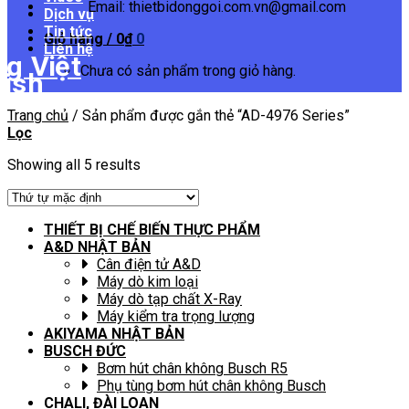
Email: thietbidonggoi.com.vn@gmail.com
Dịch vụ
Tin tức
Giỏ hàng /
0
₫
0
Liên hệ
Chưa có sản phẩm trong giỏ hàng.
Trang chủ
/
Sản phẩm được gắn thẻ “AD-4976 Series”
Lọc
Showing all 5 results
THIẾT BỊ CHẾ BIẾN THỰC PHẨM
A&D NHẬT BẢN
Cân điện tử A&D
Máy dò kim loại
Máy dò tạp chất X-Ray
Máy kiểm tra trọng lượng
AKIYAMA NHẬT BẢN
BUSCH ĐỨC
Bơm hút chân không Busch R5
Phụ tùng bơm hút chân không Busch
CHALI, ĐÀI LOAN