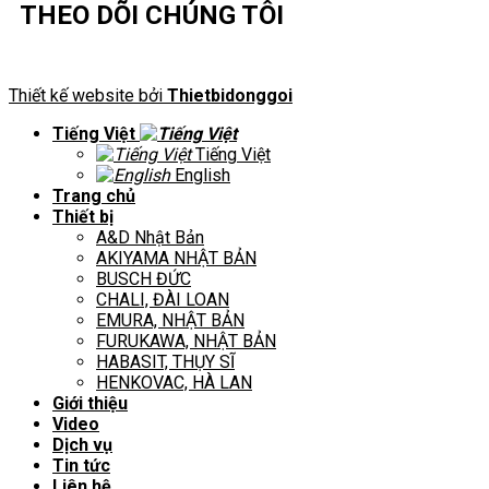
THEO DÕI CHÚNG TÔI
Thiết kế website bởi
Thietbidonggoi
Tiếng Việt
Tiếng Việt
English
Trang chủ
Thiết bị
A&D Nhật Bản
AKIYAMA NHẬT BẢN
BUSCH ĐỨC
CHALI, ĐÀI LOAN
EMURA, NHẬT BẢN
FURUKAWA, NHẬT BẢN
HABASIT, THỤY SĨ
HENKOVAC, HÀ LAN
Giới thiệu
Video
Dịch vụ
Tin tức
Liên hệ