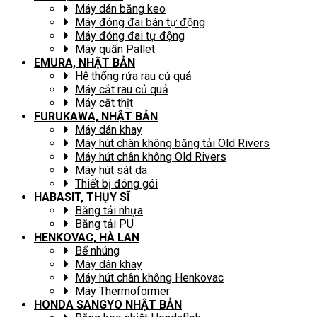
Máy dán băng keo
Máy đóng đai bán tự động
Máy đóng đai tự động
Máy quấn Pallet
EMURA, NHẬT BẢN
Hệ thống rửa rau củ quả
Máy cắt rau củ quả
Máy cắt thịt
FURUKAWA, NHẬT BẢN
Máy dán khay
Máy hút chân không băng tải Old Rivers
Máy hút chân không Old Rivers
Máy hút sát da
Thiết bị đóng gói
HABASIT, THỤY SĨ
Băng tải nhựa
Băng tải PU
HENKOVAC, HÀ LAN
Bể nhúng
Máy dán khay
Máy hút chân không Henkovac
Máy Thermoformer
HONDA SANGYO NHẬT BẢN