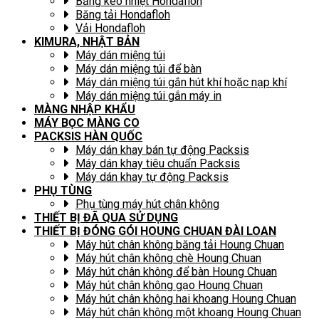
Băng keo nhiệt Hondafloh
Băng tải Hondafloh
Vải Hondafloh
KIMURA, NHẬT BẢN
Máy dán miệng túi
Máy dán miệng túi để bàn
Máy dán miệng túi gắn hút khí hoặc nạp khí
Máy dán miệng túi gắn máy in
MÀNG NHẬP KHẨU
MÁY BỌC MÀNG CO
PACKSIS HÀN QUỐC
Máy dán khay bán tự động Packsis
Máy dán khay tiêu chuẩn Packsis
Máy dán khay tự động Packsis
PHỤ TÙNG
Phụ tùng máy hút chân không
THIẾT BỊ ĐÃ QUA SỬ DỤNG
THIẾT BỊ ĐÓNG GÓI HOUNG CHUAN ĐÀI LOAN
Máy hút chân không băng tải Houng Chuan
Máy hút chân không chè Houng Chuan
Máy hút chân không để bàn Houng Chuan
Máy hút chân không gạo Houng Chuan
Máy hút chân không hai khoang Houng Chuan
Máy hút chân không một khoang Houng Chuan