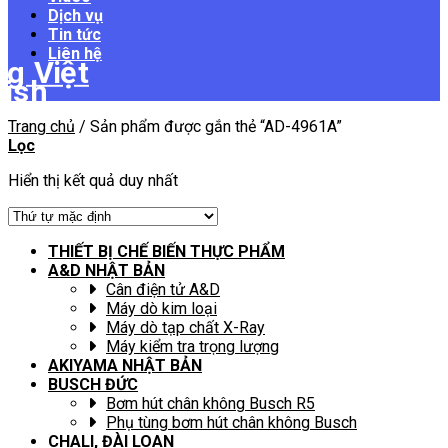
Dịch vụ
Tin tức
Liên hệ
Trang chủ
/
Sản phẩm được gắn thẻ “AD-4961A”
Lọc
Hiển thị kết quả duy nhất
THIẾT BỊ CHẾ BIẾN THỰC PHẨM
A&D NHẬT BẢN
Cân điện tử A&D
Máy dò kim loại
Máy dò tạp chất X-Ray
Máy kiểm tra trọng lượng
AKIYAMA NHẬT BẢN
BUSCH ĐỨC
Bơm hút chân không Busch R5
Phụ tùng bơm hút chân không Busch
CHALI, ĐÀI LOAN