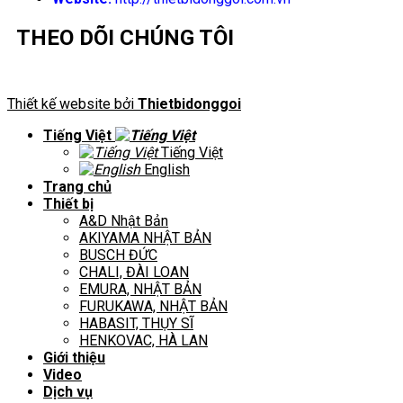
THEO DÕI CHÚNG TÔI
Thiết kế website bởi
Thietbidonggoi
Tiếng Việt
Tiếng Việt
English
Trang chủ
Thiết bị
A&D Nhật Bản
AKIYAMA NHẬT BẢN
BUSCH ĐỨC
CHALI, ĐÀI LOAN
EMURA, NHẬT BẢN
FURUKAWA, NHẬT BẢN
HABASIT, THỤY SĨ
HENKOVAC, HÀ LAN
Giới thiệu
Video
Dịch vụ