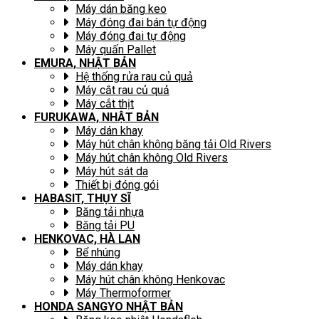
Máy dán băng keo
Máy đóng đai bán tự động
Máy đóng đai tự động
Máy quấn Pallet
EMURA, NHẬT BẢN
Hệ thống rửa rau củ quả
Máy cắt rau củ quả
Máy cắt thịt
FURUKAWA, NHẬT BẢN
Máy dán khay
Máy hút chân không băng tải Old Rivers
Máy hút chân không Old Rivers
Máy hút sát da
Thiết bị đóng gói
HABASIT, THỤY SĨ
Băng tải nhựa
Băng tải PU
HENKOVAC, HÀ LAN
Bể nhúng
Máy dán khay
Máy hút chân không Henkovac
Máy Thermoformer
HONDA SANGYO NHẬT BẢN