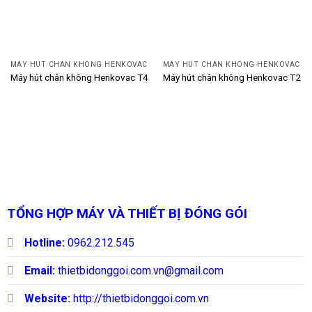
MÁY HÚT CHÂN KHÔNG HENKOVAC
MÁY HÚT CHÂN KHÔNG HENKOVAC
Máy hút chân không Henkovac T4
Máy hút chân không Henkovac T2
TỔNG HỢP MÁY VÀ THIẾT BỊ ĐÓNG GÓI
Hotline:
0962.212.545
Email:
thietbidonggoi.com.vn@gmail.com
Website:
http://thietbidonggoi.com.vn