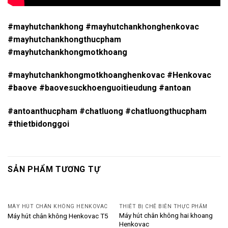
#mayhutchankhong #mayhutchankhonghenkovac
#mayhutchankhongthucpham
#mayhutchankhongmotkhoang
#mayhutchankhongmotkhoanghenkovac #Henkovac
#baove #baovesuckhoenguoitieudung #antoan
#antoanthucpham #chatluong #chatluongthucpham
#thietbidonggoi
SẢN PHẨM TƯƠNG TỰ
MÁY HÚT CHÂN KHÔNG HENKOVAC
THIẾT BỊ CHẾ BIẾN THỰC PHẨM
Máy hút chân không hai khoang
Máy hút chân không Henkovac T5
Henkovac