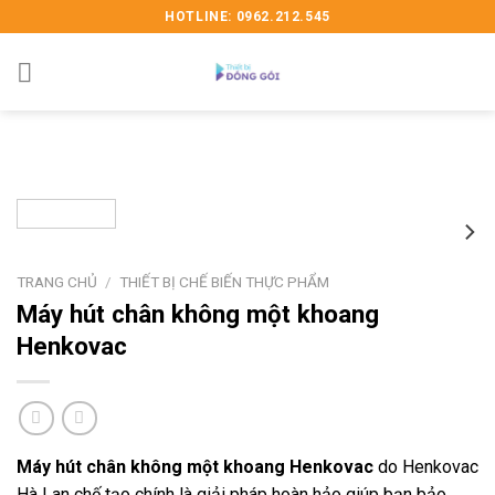
Skip
HOTLINE: 0962.212.545
to
content
TRANG CHỦ
/
THIẾT BỊ CHẾ BIẾN THỰC PHẨM
Máy hút chân không một khoang
Henkovac
Máy hút chân không một khoang Henkovac
do Henkovac
Hà Lan chế tạo chính là giải pháp hoàn hảo giúp bạn bảo