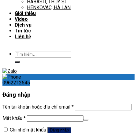
HABASIT, THỤY SĨ
HENKOVAC, HÀ LAN
Giới thiệu
Video
Dịch vụ
Tin tức
Liên hệ
Tìm
kiếm:
0962212545
Đăng nhập
Tên tài khoản hoặc địa chỉ email
*
Mật khẩu
*
Ghi nhớ mật khẩu
Đăng nhập