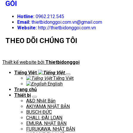
GÓI
Hotline:
0962.212.545
Email:
thietbidonggoi.com.vn@gmail.com
Website:
http://thietbidonggoi.com.vn
THEO DÕI CHÚNG TÔI
Thiết kế website bởi
Thietbidonggoi
Tiếng Việt
Tiếng Việt
English
Trang chủ
Thiết bị
A&D Nhật Bản
AKIYAMA NHẬT BẢN
BUSCH ĐỨC
CHALI, ĐÀI LOAN
EMURA, NHẬT BẢN
FURUKAWA, NHẬT BẢN