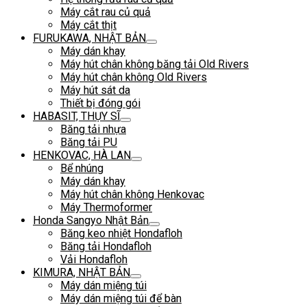
Máy cắt rau củ quả
Máy cắt thịt
FURUKAWA, NHẬT BẢN
Máy dán khay
Máy hút chân không băng tải Old Rivers
Máy hút chân không Old Rivers
Máy hút sát da
Thiết bị đóng gói
HABASIT, THỤY SĨ
Băng tải nhựa
Băng tải PU
HENKOVAC, HÀ LAN
Bể nhúng
Máy dán khay
Máy hút chân không Henkovac
Máy Thermoformer
Honda Sangyo Nhật Bản
Băng keo nhiệt Hondafloh
Băng tải Hondafloh
Vải Hondafloh
KIMURA, NHẬT BẢN
Máy dán miệng túi
Máy dán miệng túi để bàn