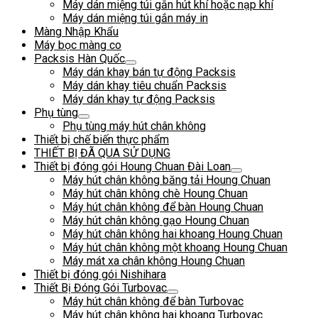
Máy dán miệng túi gắn hút khí hoặc nạp khí
Máy dán miệng túi gắn máy in
Màng Nhập Khẩu
Máy bọc màng co
Packsis Hàn Quốc
Máy dán khay bán tự động Packsis
Máy dán khay tiêu chuẩn Packsis
Máy dán khay tự động Packsis
Phụ tùng
Phụ tùng máy hút chân không
Thiết bị chế biến thực phẩm
THIẾT BỊ ĐÃ QUA SỬ DỤNG
Thiết bị đóng gói Houng Chuan Đài Loan
Máy hút chân không băng tải Houng Chuan
Máy hút chân không chè Houng Chuan
Máy hút chân không để bàn Houng Chuan
Máy hút chân không gạo Houng Chuan
Máy hút chân không hai khoang Houng Chuan
Máy hút chân không một khoang Houng Chuan
Máy mát xa chân không Houng Chuan
Thiết bị đóng gói Nishihara
Thiết Bị Đóng Gói Turbovac
Máy hút chân không để bàn Turbovac
Máy hút chân không hai khoang Turbovac