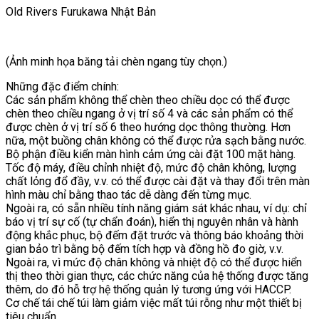
Old Rivers Furukawa Nhật Bản
(Ảnh minh họa băng tải chèn ngang tùy chọn.)
Những đặc điểm chính:
Các sản phẩm không thể chèn theo chiều dọc có thể được
chèn theo chiều ngang ở vị trí số 4 và các sản phẩm có thể
được chèn ở vị trí số 6 theo hướng dọc thông thường. Hơn
nữa, một buồng chân không có thể được rửa sạch bằng nước.
Bộ phận điều kiển màn hình cảm ứng cài đặt 100 mặt hàng.
Tốc độ máy, điều chỉnh nhiệt độ, mức độ chân không, lượng
chất lỏng đổ đầy, v.v. có thể được cài đặt và thay đổi trên màn
hình màu chỉ bằng thao tác dễ dàng đến từng mục.
Ngoài ra, có sẵn nhiều tính năng giám sát khác nhau, ví dụ: chỉ
báo vị trí sự cố (tự chẩn đoán), hiển thị nguyên nhân và hành
động khắc phục, bộ đếm đặt trước và thông báo khoảng thời
gian bảo trì bằng bộ đếm tích hợp và đồng hồ đo giờ, v.v.
Ngoài ra, vì mức độ chân không và nhiệt độ có thể được hiển
thị theo thời gian thực, các chức năng của hệ thống được tăng
thêm, do đó hỗ trợ hệ thống quản lý tương ứng với HACCP.
Cơ chế tái chế túi làm giảm việc mất túi rỗng như một thiết bị
tiêu chuẩn.