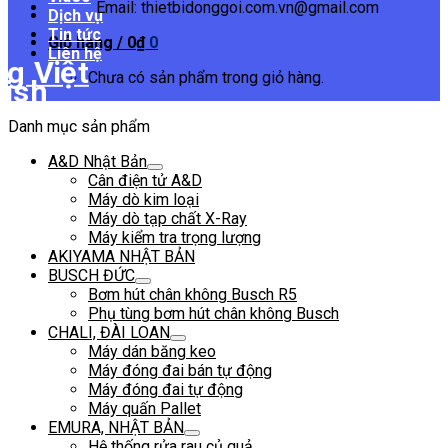
Email: thietbidonggoi.com.vn@gmail.com
Dịch vụ
Tin tức
Giỏ hàng /
0
₫
0
Liên hệ
Chưa có sản phẩm trong giỏ hàng.
Danh mục sản phẩm
A&D Nhật Bản
Cân điện tử A&D
Máy dò kim loại
Máy dò tạp chất X-Ray
Máy kiểm tra trọng lượng
AKIYAMA NHẬT BẢN
BUSCH ĐỨC
Bơm hút chân không Busch R5
Phụ tùng bơm hút chân không Busch
CHALI, ĐÀI LOAN
Máy dán băng keo
Máy đóng đai bán tự động
Máy đóng đai tự động
Máy quấn Pallet
EMURA, NHẬT BẢN
Hệ thống rửa rau củ quả