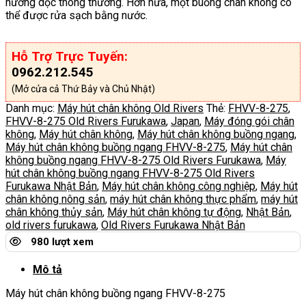
hướng dọc thông thường. Hơn nữa, một buồng chân không có
thể được rửa sạch bằng nước.
Hỗ Trợ Trực Tuyến:
0962.212.545
(Mở cửa cả Thứ Bảy và Chủ Nhật)
Danh mục:
Máy hút chân không Old Rivers
Thẻ:
FHVV-8-275
,
FHVV-8-275 Old Rivers Furukawa
,
Japan
,
Máy đóng gói chân
không
,
Máy hút chân không
,
Máy hút chân không buồng ngang
,
Máy hút chân không buồng ngang FHVV-8-275
,
Máy hút chân
không buồng ngang FHVV-8-275 Old Rivers Furukawa
,
Máy
hút chân không buồng ngang FHVV-8-275 Old Rivers
Furukawa Nhật Bản
,
Máy hút chân không công nghiệp
,
Máy hút
chân không nông sản
,
máy hút chân không thực phẩm
,
máy hút
chân không thủy sản
,
Máy hút chân không tự động
,
Nhật Bản
,
old rivers furukawa
,
Old Rivers Furukawa Nhật Bản
980 lượt xem
Mô tả
Máy hút chân không buồng ngang FHVV-8-275