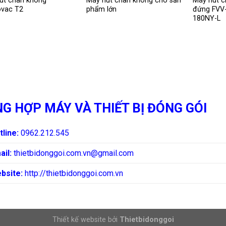
út chân không
Máy hút chân không cho sản
Máy hút c
vac T2
phẩm lớn
đứng FVV
180NY-L
G HỢP MÁY VÀ THIẾT BỊ ĐÓNG GÓI
tline:
0962.212.545
ail:
thietbidonggoi.com.vn@gmail.com
bsite:
http://thietbidonggoi.com.vn
Thiết kế website bởi
Thietbidonggoi