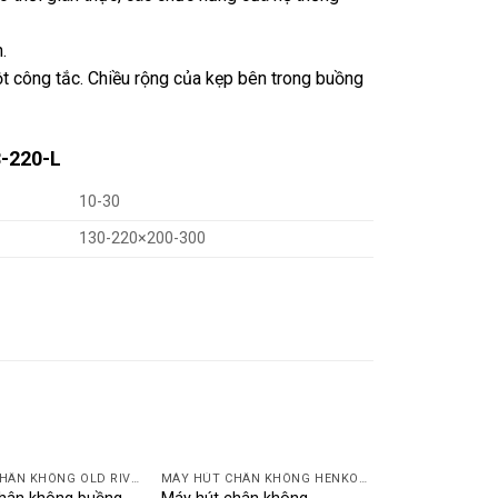
.
t công tắc. Chiều rộng của kẹp bên trong buồng
8-220-L
10-30
130-220×200-300
MÁY HÚT CHÂN KHÔNG OLD RIVERS
MÁY HÚT CHÂN KHÔNG HENKOVAC