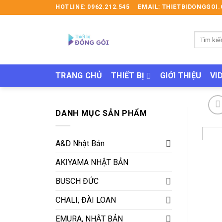
Skip
HOTLINE: 0962.212.545
EMAIL: THIETBIDONGGO
to
content
Tìm
kiếm:
TRANG CHỦ
THIẾT BỊ
GIỚI THIỆU
VI
DANH MỤC SẢN PHẨM
A&D Nhật Bản
AKIYAMA NHẬT BẢN
BUSCH ĐỨC
CHALI, ĐÀI LOAN
EMURA, NHẬT BẢN