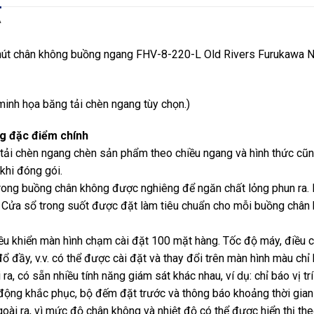
Ả
út chân không buồng ngang FHV-8-220-L Old Rivers Furukawa 
minh họa băng tải chèn ngang tùy chọn.)
g đặc điểm chính
tải chèn ngang chèn sản phẩm theo chiều ngang và hình thức c
 khi đóng gói.
rong buồng chân không được nghiêng để ngăn chất lỏng phun ra.
 Cửa sổ trong suốt được đặt làm tiêu chuẩn cho mỗi buồng chân k
ều khiển màn hình chạm cài đặt 100 mặt hàng. Tốc độ máy, điều c
đổ đầy, v.v. có thể được cài đặt và thay đổi trên màn hình màu ch
 ra, có sẵn nhiều tính năng giám sát khác nhau, ví dụ: chỉ báo vị tr
động khắc phục, bộ đếm đặt trước và thông báo khoảng thời gian 
Ngoài ra, vì mức độ chân không và nhiệt độ có thể được hiển thị th