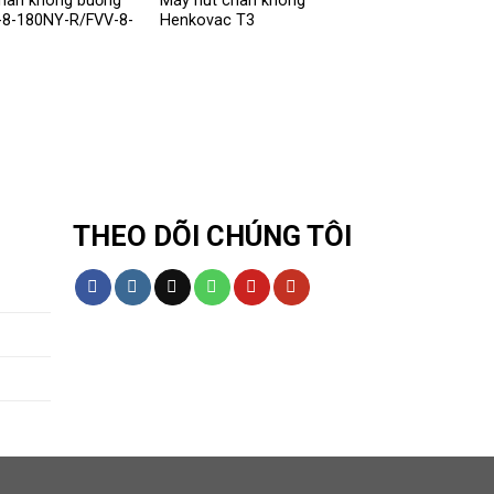
hân không buồng
Máy hút chân không
-8-180NY-R/FVV-8-
Henkovac T3
THEO DÕI CHÚNG TÔI