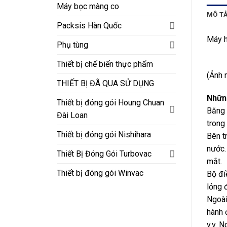
Máy bọc màng co
MÔ T
Packsis Hàn Quốc
Máy h
Phụ tùng
Thiết bị chế biến thực phẩm
(Ảnh 
THIẾT BỊ ĐÃ QUA SỬ DỤNG
Nhữn
Thiết bị đóng gói Houng Chuan
Băng 
Đài Loan
trong
Thiết bị đóng gói Nishihara
Bên t
nước.
Thiết Bị Đóng Gói Turbovac
mắt.
Thiết bị đóng gói Winvac
Bộ đi
lỏng 
Ngoài
hành 
v.v. 