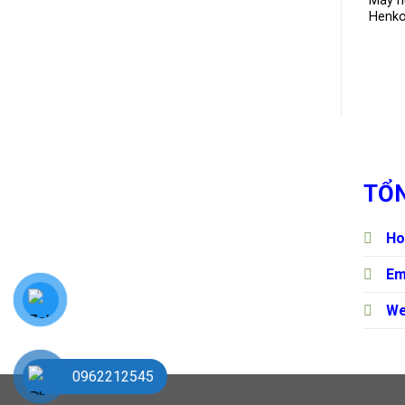
Máy h
Henko
TỔN
Ho
Em
We
0962212545