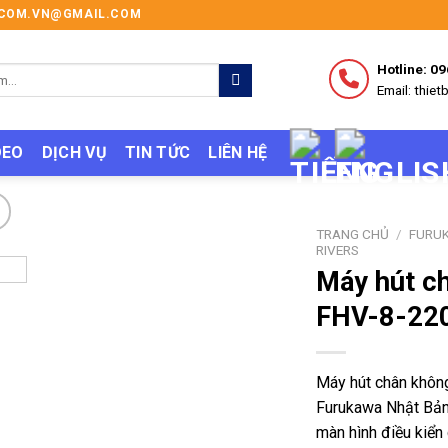
I.COM.VN@GMAIL.COM
Hotline: 0
Email: thi
DEO
DỊCH VỤ
TIN TỨC
LIÊN HỆ
TRANG CHỦ
/
FURU
RIVERS
Máy hút c
FHV-8-22
Máy hút chân khôn
Furukawa Nhật Bản
màn hình điều kiển 