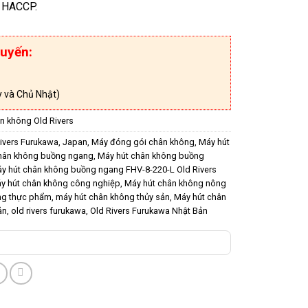
n HACCP.
uyến:
 và Chủ Nhật)
n không Old Rivers
ivers Furukawa
,
Japan
,
Máy đóng gói chân không
,
Máy hút
hân không buồng ngang
,
Máy hút chân không buồng
y hút chân không buồng ngang FHV-8-220-L Old Rivers
y hút chân không công nghiệp
,
Máy hút chân không nông
ng thực phẩm
,
máy hút chân không thủy sản
,
Máy hút chân
ản
,
old rivers furukawa
,
Old Rivers Furukawa Nhật Bản