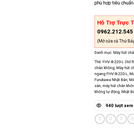
phù hợp tiêu chuẩ
Hỗ Trợ Trực T
0962.212.545
(Mở cửa cả Thứ Bảy
Danh mục:
Máy hút châ
Thẻ:
FHV-8-220-L Old R
chân không
,
Máy hút c
ngang FHV-8-220-L
,
Má
Furukawa Nhật Bản
,
Má
sản
,
máy hút chân khô
không tự động
,
Nhật B
940 lượt xem