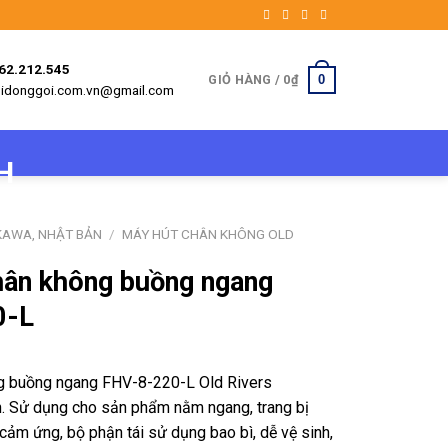
962.212.545
0
GIỎ HÀNG /
0
₫
etbidonggoi.com.vn@gmail.com
KAWA, NHẬT BẢN
/
MÁY HÚT CHÂN KHÔNG OLD
hân không buồng ngang
0-L
g buồng ngang FHV-8-220-L Old Rivers
. Sử dụng cho sản phẩm nằm ngang, trang bị
cảm ứng, bộ phận tái sử dụng bao bì, dễ vệ sinh,