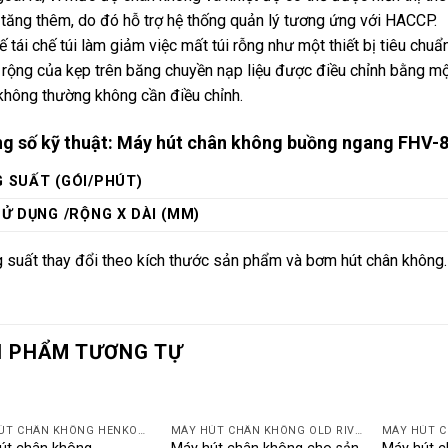
tăng thêm, do đó hỗ trợ hệ thống quản lý tương ứng với HACCP.
ế tái chế túi làm giảm việc mất túi rỗng như một thiết bị tiêu chuẩn
 rộng của kẹp trên băng chuyền nạp liệu được điều chỉnh bằng mộ
không thường không cần điều chỉnh.
g số kỹ thuật: Máy hút chân không buồng ngang FHV-
 SUẤT (GÓI/PHÚT)
SỬ DỤNG /RỘNG X DÀI (MM)
 suất thay đổi theo kích thước sản phẩm và bơm hút chân không.
 PHẨM TƯƠNG TỰ
MÁY HÚT CHÂN KHÔNG HENKOVAC
MÁY HÚT CHÂN KHÔNG OLD RIVERS