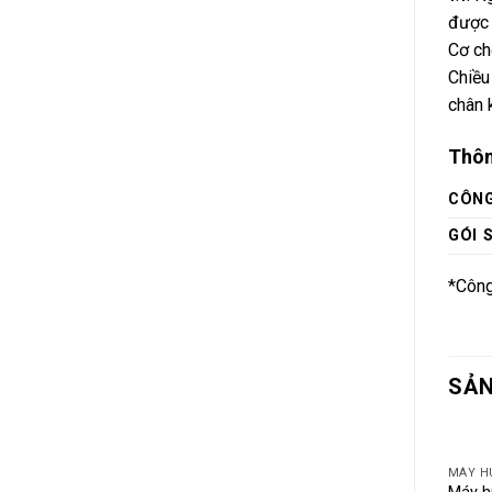
được 
Cơ ch
Chiều
chân 
Thôn
CÔNG
GÓI 
*Công
SẢN