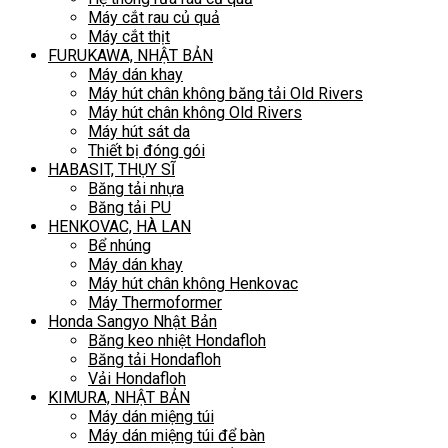
Máy cắt rau củ quả
Máy cắt thịt
FURUKAWA, NHẬT BẢN
Máy dán khay
Máy hút chân không băng tải Old Rivers
Máy hút chân không Old Rivers
Máy hút sát da
Thiết bị đóng gói
HABASIT, THỤY SĨ
Băng tải nhựa
Băng tải PU
HENKOVAC, HÀ LAN
Bể nhúng
Máy dán khay
Máy hút chân không Henkovac
Máy Thermoformer
Honda Sangyo Nhật Bản
Băng keo nhiệt Hondafloh
Băng tải Hondafloh
Vải Hondafloh
KIMURA, NHẬT BẢN
Máy dán miệng túi
Máy dán miệng túi để bàn