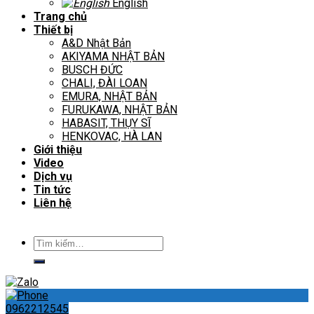
English
Trang chủ
Thiết bị
A&D Nhật Bản
AKIYAMA NHẬT BẢN
BUSCH ĐỨC
CHALI, ĐÀI LOAN
EMURA, NHẬT BẢN
FURUKAWA, NHẬT BẢN
HABASIT, THỤY SĨ
HENKOVAC, HÀ LAN
Giới thiệu
Video
Dịch vụ
Tin tức
Liên hệ
Tìm
kiếm:
0962212545