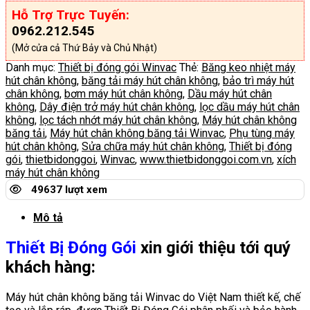
Hỗ Trợ Trực Tuyến:
0962.212.545
(Mở cửa cả Thứ Bảy và Chủ Nhật)
Danh mục:
Thiết bị đóng gói Winvac
Thẻ:
Băng keo nhiệt máy
hút chân không
,
băng tải máy hút chân không
,
bảo trì máy hút
chân không
,
bơm máy hút chân không
,
Dầu máy hút chân
không
,
Dây điện trở máy hút chân không
,
lọc dầu máy hút chân
không
,
lọc tách nhớt máy hút chân không
,
Máy hút chân không
băng tải
,
Máy hút chân không băng tải Winvac
,
Phụ tùng máy
hút chân không
,
Sửa chữa máy hút chân không
,
Thiết bị đóng
gói
,
thietbidonggoi
,
Winvac
,
www.thietbidonggoi.com.vn
,
xích
máy hút chân không
49637 lượt xem
Mô tả
Thiết Bị Đóng Gói
xin giới thiệu tới quý
khách hàng:
Máy hút chân không băng tải Winvac do Việt Nam thiết kế, chế