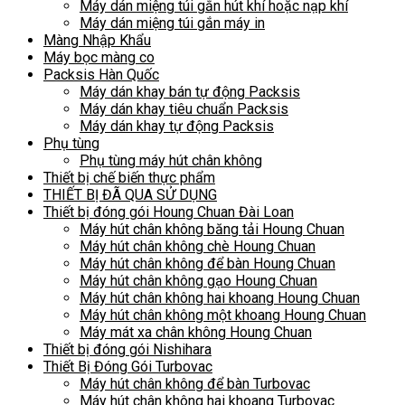
Máy dán miệng túi gắn hút khí hoặc nạp khí
Máy dán miệng túi gắn máy in
Màng Nhập Khẩu
Máy bọc màng co
Packsis Hàn Quốc
Máy dán khay bán tự động Packsis
Máy dán khay tiêu chuẩn Packsis
Máy dán khay tự động Packsis
Phụ tùng
Phụ tùng máy hút chân không
Thiết bị chế biến thực phẩm
THIẾT BỊ ĐÃ QUA SỬ DỤNG
Thiết bị đóng gói Houng Chuan Đài Loan
Máy hút chân không băng tải Houng Chuan
Máy hút chân không chè Houng Chuan
Máy hút chân không để bàn Houng Chuan
Máy hút chân không gạo Houng Chuan
Máy hút chân không hai khoang Houng Chuan
Máy hút chân không một khoang Houng Chuan
Máy mát xa chân không Houng Chuan
Thiết bị đóng gói Nishihara
Thiết Bị Đóng Gói Turbovac
Máy hút chân không để bàn Turbovac
Máy hút chân không hai khoang Turbovac