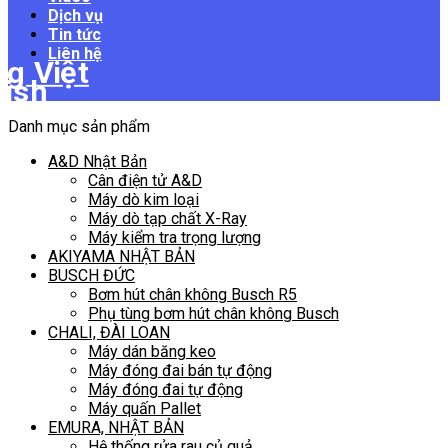
Dịch vụ
Tin tức
Liên hệ
Danh mục sản phẩm
A&D Nhật Bản
Cân điện tử A&D
Máy dò kim loại
Máy dò tạp chất X-Ray
Máy kiểm tra trọng lượng
AKIYAMA NHẬT BẢN
BUSCH ĐỨC
Bơm hút chân không Busch R5
Phụ tùng bơm hút chân không Busch
CHALI, ĐÀI LOAN
Máy dán băng keo
Máy đóng đai bán tự động
Máy đóng đai tự động
Máy quấn Pallet
EMURA, NHẬT BẢN
Hệ thống rửa rau củ quả