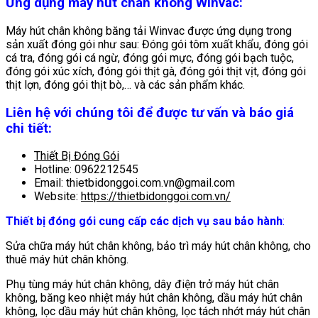
Ứng dụng máy hút chân không Winvac:
Máy hút chân không băng tải Winvac được ứng dụng trong
sản xuất đóng gói như sau: Đóng gói tôm xuất khẩu, đóng gói
cá tra, đóng gói cá ngừ, đóng gói mực, đóng gói bạch tuộc,
đóng gói xúc xích, đóng gói thịt gà, đóng gói thịt vịt, đóng gói
thịt lợn, đóng gói thịt bò,… và các sản phẩm khác.
Liên hệ với chúng tôi để được tư vấn và báo giá
chi tiết:
Thiết Bị Đóng Gói
Hotline: 0962212545
Email: thietbidonggoi.com.vn@gmail.com
Website:
https://thietbidonggoi.com.vn/
Thiết bị đóng gói cung cấp các dịch vụ sau bảo hành
:
Sửa chữa máy hút chân không, bảo trì máy hút chân không, cho
thuê máy hút chân không.
Phụ tùng máy hút chân không, dây điện trở máy hút chân
không, băng keo nhiệt máy hút chân không, dầu máy hút chân
không, lọc dầu máy hút chân không, lọc tách nhớt máy hút chân