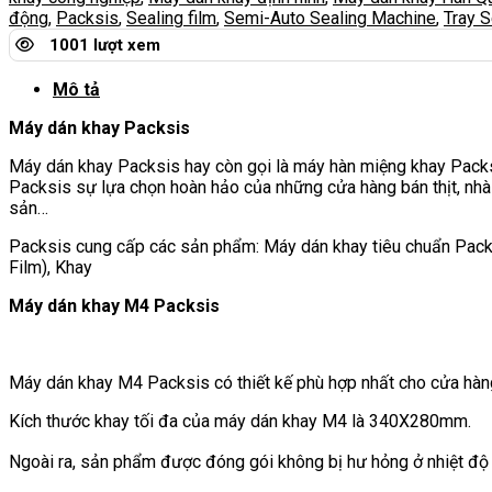
động
,
Packsis
,
Sealing film
,
Semi-Auto Sealing Machine
,
Tray 
1001 lượt xem
Mô tả
Máy dán khay Packsis
Máy dán khay Packsis hay còn gọi là máy hàn miệng khay Packs
Packsis sự lựa chọn hoàn hảo của những cửa hàng bán thịt, nhà
sản…
Packsis cung cấp các sản phẩm: Máy dán khay tiêu chuẩn Pack
Film), Khay
Máy dán khay M4
Packsis
Máy dán khay M4 Packsis có thiết kế phù hợp nhất cho cửa hàng, 
Kích thước khay tối đa của máy dán khay M4 là 340X280mm.
Ngoài ra, sản phẩm được đóng gói không bị hư hỏng ở nhiệt độ