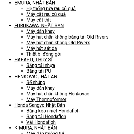
EMURA, NHẬT BẢN
Hệ thống rửa rau củ quả
Máy cắt rau củ quả
Máy cắt thịt
FURUKAWA, NHẬT BẢN
Máy dán khay
Máy hút chân không băng tải Old Rivers
Máy hút chân không Old Rivers
Máy hút sát da
Thiết bị đóng gói
HABASIT, THỤY SĨ
Băng tải nhựa
Băng tải PU
HENKOVAC, HÀ LAN
Bể nhúng
Máy dán khay
Máy hút chân không Henkovac
Máy Thermoformer
Honda Sangyo Nhật Bản
Băng keo nhiệt Hondafloh
Băng tải Hondafloh
Vải Hondafloh
KIMURA, NHẬT BẢN
Máy dán miệng túi