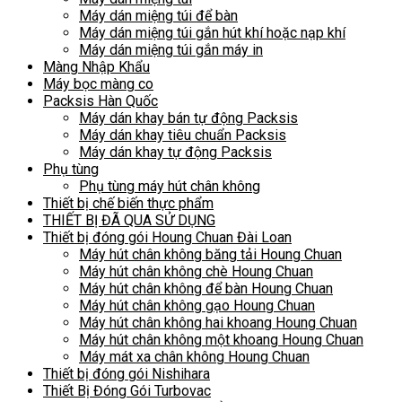
Máy dán miệng túi để bàn
Máy dán miệng túi gắn hút khí hoặc nạp khí
Máy dán miệng túi gắn máy in
Màng Nhập Khẩu
Máy bọc màng co
Packsis Hàn Quốc
Máy dán khay bán tự động Packsis
Máy dán khay tiêu chuẩn Packsis
Máy dán khay tự động Packsis
Phụ tùng
Phụ tùng máy hút chân không
Thiết bị chế biến thực phẩm
THIẾT BỊ ĐÃ QUA SỬ DỤNG
Thiết bị đóng gói Houng Chuan Đài Loan
Máy hút chân không băng tải Houng Chuan
Máy hút chân không chè Houng Chuan
Máy hút chân không để bàn Houng Chuan
Máy hút chân không gạo Houng Chuan
Máy hút chân không hai khoang Houng Chuan
Máy hút chân không một khoang Houng Chuan
Máy mát xa chân không Houng Chuan
Thiết bị đóng gói Nishihara
Thiết Bị Đóng Gói Turbovac