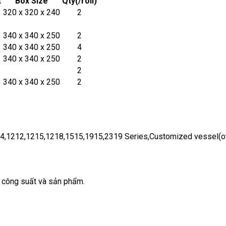
t
Box Size
Qty(/roll)
320 x 320 x 240
2
340 x 340 x 250
2
340 x 340 x 250
4
340 x 340 x 250
2
2
340 x 340 x 250
2
,9154,1212,1215,1218,1515,1915,2319 Series,Customized vessel(o
p công suất và sản phẩm.