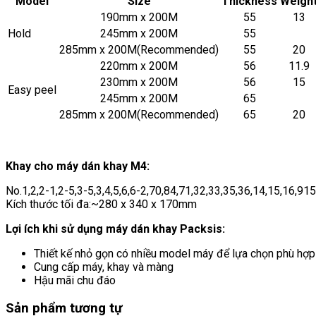
Model
Size
Thickness
Weigh
190mm x 200M
55
13
Hold
245mm x 200M
55
285mm x 200M(Recommended)
55
20
220mm x 200M
56
11.9
230mm x 200M
56
15
Easy peel
245mm x 200M
65
285mm x 200M(Recommended)
65
20
Khay cho máy dán khay M4:
No.1,2,2-1,2-5,3-5,3,4,5,6,6-2,70,84,71,32,33,35,36,14,15,16
Kích thước tối đa:~280 x 340 x 170mm
Lợi ích khi sử dụng máy dán khay Packsis:
Thiết kế nhỏ gọn có nhiều model máy để lựa chọn phù hợ
Cung cấp máy, khay và màng
Hậu mãi chu đáo
Sản phẩm tương tự