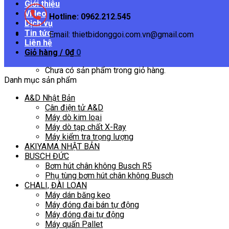
Giới thiệu
Video
Hotline: 0962.212.545
Dịch vụ
Tin tức
Email: thietbidonggoi.com.vn@gmail.com
Liên hệ
Giỏ hàng /
0
₫
0
Chưa có sản phẩm trong giỏ hàng.
Danh mục sản phẩm
A&D Nhật Bản
Cân điện tử A&D
Máy dò kim loại
Máy dò tạp chất X-Ray
Máy kiểm tra trọng lượng
AKIYAMA NHẬT BẢN
BUSCH ĐỨC
Bơm hút chân không Busch R5
Phụ tùng bơm hút chân không Busch
CHALI, ĐÀI LOAN
Máy dán băng keo
Máy đóng đai bán tự động
Máy đóng đai tự động
Máy quấn Pallet