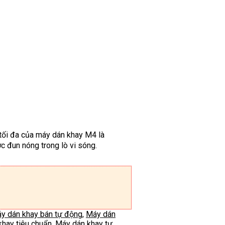
 tối đa của máy dán khay M4 là
 đun nóng trong lò vi sóng.
y dán khay bán tự động
,
Máy dán
hay tiêu chuẩn
,
Máy dán khay tự