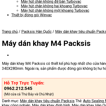
Máy hút chân không để bàn Turbovac
Máy hút chân không hai khoang Turbovac
Máy hút chân không một khoang Turbovac
Thiết bị đóng gói Winvac
Trang chủ
/
Packsis Hàn Quốc
/
Máy dán khay tiêu chuẩn Pack
Máy dán khay M4 Packsis
Máy dán khay M4 Packsis có thiết kế phù hợp nhất cho cửa hàng, 
340X280mm. Ngoài ra, sản phẩm được đóng gói không bị hư hỏn
Hỗ Trợ Trực Tuyến:
0962.212.545
(Mở cửa cả Thứ Bảy và Chủ Nhật)
Danh mục:
Máy dán khay tiêu chuẩn Packsis
Thẻ:
Auto Sealing
khay công nghiệp
,
Máy dán khay định hình
,
Máy dán khay Hàn Q