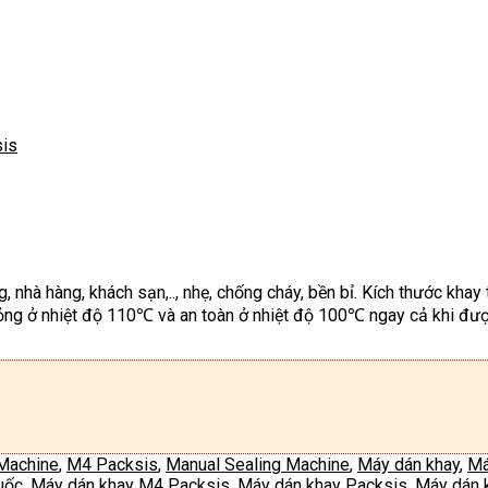
sis
nhà hàng, khách sạn,.., nhẹ, chống cháy, bền bỉ. Kích thước khay
g ở nhiệt độ 110℃ và an toàn ở nhiệt độ 100℃ ngay cả khi được
 Machine
,
M4 Packsis
,
Manual Sealing Machine
,
Máy dán khay
,
Má
uốc
,
Máy dán khay M4 Packsis
,
Máy dán khay Packsis
,
Máy dán k