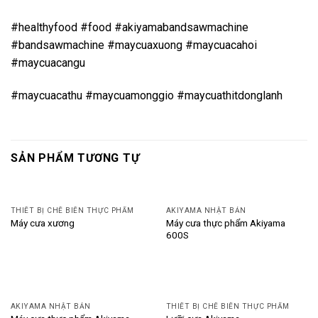
#healthyfood #food #akiyamabandsawmachine
#bandsawmachine #maycuaxuong #maycuacahoi
#maycuacangu
#maycuacathu #maycuamonggio #maycuathitdonglanh
SẢN PHẨM TƯƠNG TỰ
THIẾT BỊ CHẾ BIẾN THỰC PHẨM
AKIYAMA NHẬT BẢN
Máy cưa thực phẩm Akiyama
Máy cưa xương
600S
AKIYAMA NHẬT BẢN
THIẾT BỊ CHẾ BIẾN THỰC PHẨM