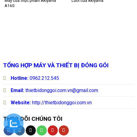
Máy cưa thực phẩm Akiyama
Lưỡi cưa Akiyama
A16S
TỔNG HỢP MÁY VÀ THIẾT BỊ ĐÓNG GÓI
Hotline:
0962.212.545
Email:
thietbidonggoi.com.vn@gmail.com
Website:
http://thietbidonggoi.com.vn
THEO DÕI CHÚNG TÔI