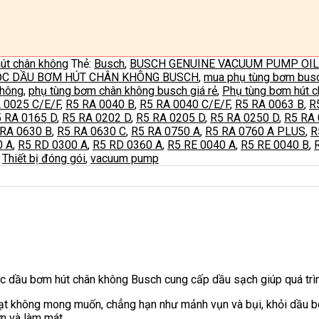
út chân không
Thẻ:
Busch
,
BUSCH GENUINE VACUUM PUMP OIL
ỌC DẦU BƠM HÚT CHÂN KHÔNG BUSCH
,
mua phụ tùng bơm bus
không
,
phụ tùng bơm chân không busch giá rẻ
,
Phụ tùng bơm hút c
 0025 C/E/F
,
R5 RA 0040 B
,
R5 RA 0040 C/E/F
,
R5 RA 0063 B
,
R
 RA 0165 D
,
R5 RA 0202 D
,
R5 RA 0205 D
,
R5 RA 0250 D
,
R5 RA 
 RA 0630 B
,
R5 RA 0630 C
,
R5 RA 0750 A
,
R5 RA 0760 A PLUS
,
R
0 A
,
R5 RD 0300 A
,
R5 RD 0360 A
,
R5 RE 0040 A
,
R5 RE 0040 B
,
,
Thiết bị đóng gói
,
vacuum pump
c dầu bơm hút chân không Busch cung cấp dầu sạch giúp quá trình
t không mong muốn, chẳng hạn như mảnh vụn và bụi, khỏi dầu bô
n và làm mát.