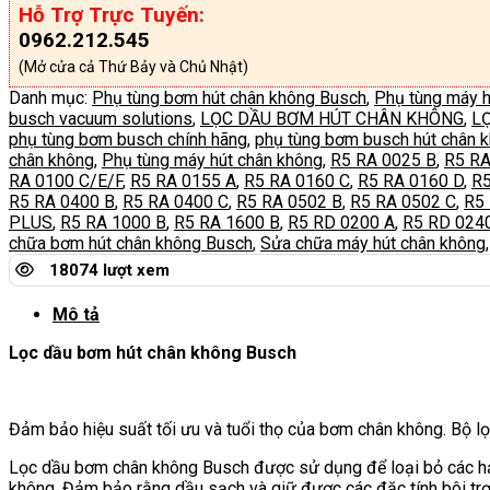
Hỗ Trợ Trực Tuyến:
0962.212.545
(Mở cửa cả Thứ Bảy và Chủ Nhật)
Danh mục:
Phụ tùng bơm hút chân không Busch
,
Phụ tùng máy h
busch vacuum solutions
,
LỌC DẦU BƠM HÚT CHÂN KHÔNG
,
L
phụ tùng bơm busch chính hãng
,
phụ tùng bơm busch hút chân 
chân không
,
Phụ tùng máy hút chân không
,
R5 RA 0025 B
,
R5 RA
RA 0100 C/E/F
,
R5 RA 0155 A
,
R5 RA 0160 C
,
R5 RA 0160 D
,
R5
R5 RA 0400 B
,
R5 RA 0400 C
,
R5 RA 0502 B
,
R5 RA 0502 C
,
R5
PLUS
,
R5 RA 1000 B
,
R5 RA 1600 B
,
R5 RD 0200 A
,
R5 RD 024
chữa bơm hút chân không Busch
,
Sửa chữa máy hút chân không
18074 lượt xem
Mô tả
Lọc dầu bơm hút chân không Busch
Đảm bảo hiệu suất tối ưu và tuổi thọ của bơm chân không. Bộ lọ
Lọc dầu bơm chân không Busch được sử dụng để loại bỏ các hạ
không. Đảm bảo rằng dầu sạch và giữ được các đặc tính bôi trơ