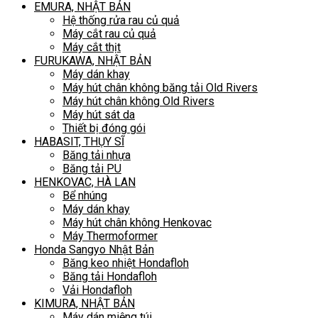
EMURA, NHẬT BẢN
Hệ thống rửa rau củ quả
Máy cắt rau củ quả
Máy cắt thịt
FURUKAWA, NHẬT BẢN
Máy dán khay
Máy hút chân không băng tải Old Rivers
Máy hút chân không Old Rivers
Máy hút sát da
Thiết bị đóng gói
HABASIT, THỤY SĨ
Băng tải nhựa
Băng tải PU
HENKOVAC, HÀ LAN
Bể nhúng
Máy dán khay
Máy hút chân không Henkovac
Máy Thermoformer
Honda Sangyo Nhật Bản
Băng keo nhiệt Hondafloh
Băng tải Hondafloh
Vải Hondafloh
KIMURA, NHẬT BẢN
Máy dán miệng túi