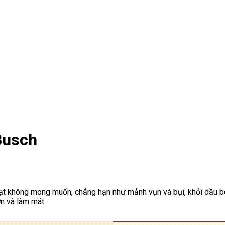
Busch
t không mong muốn, chẳng hạn như mảnh vụn và bụi, khỏi dầu bô
n và làm mát.