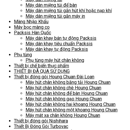
Máy dán miệng túi để bàn
Máy dán miệng túi gắn hút khí hoặc nạp khí
Máy dán miệng túi gắn máy in
Màng Nhập Khẩu
Máy bọc màng co
Packsis Hàn Quốc
Máy dán khay bán tự động Packsis
Máy dán khay tiêu chuẩn Packsis
Máy dán khay tự động Packsis
Phụ tùng
Phụ tùng máy hút chân không
Thiết bị chế biến thực phẩm
THIẾT BỊ ĐÃ QUA SỬ DỤNG
Thiết bị đóng gói Houng Chuan Đài Loan
Máy hút chân không băng tải Houng Chuan
Máy hút chân không chè Houng Chuan
Máy hút chân không để bàn Houng Chuan
Máy hút chân không gạo Houng Chuan
Máy hút chân không hai khoang Houng Chuan
Máy hút chân không một khoang Houng Chuan
Máy mát xa chân không Houng Chuan
Thiết bị đóng gói Nishihara
Thiết Bị Đóng Gói Turbovac