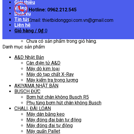
Giới thiệu
Video
Hotline: 0962.212.545
Dịch vụ
Tin tức
Email: thietbidonggoi.com.vn@gmail.com
Liên hệ
Giỏ hàng /
0
₫
0
Chưa có sản phẩm trong giỏ hàng.
Danh mục sản phẩm
A&D Nhật Bản
Cân điện tử A&D
Máy dò kim loại
Máy dò tạp chất X-Ray
Máy kiểm tra trọng lượng
AKIYAMA NHẬT BẢN
BUSCH ĐỨC
Bơm hút chân không Busch R5
Phụ tùng bơm hút chân không Busch
CHALI, ĐÀI LOAN
Máy dán băng keo
Máy đóng đai bán tự động
Máy đóng đai tự động
Máy quấn Pallet