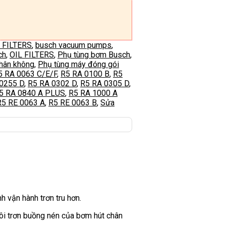
 FILTERS
,
busch vacuum pumps
,
ch
,
OIL FILTERS
,
Phụ tùng bơm Busch
,
hân không
,
Phụ tùng máy đóng gói
5 RA 0063 C/E/F
,
R5 RA 0100 B
,
R5
0255 D
,
R5 RA 0302 D
,
R5 RA 0305 D
,
5 RA 0840 A PLUS
,
R5 RA 1000 A
R5 RE 0063 A
,
R5 RE 0063 B
,
Sửa
 vận hành trơn tru hơn.
i trơn buồng nén của bơm hút chân