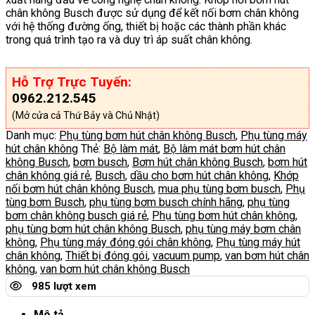
chân không Busch được sử dụng để kết nối bơm chân không
với hệ thống đường ống, thiết bị hoặc các thành phần khác
trong quá trình tạo ra và duy trì áp suất chân không.
Hỗ Trợ Trực Tuyến:
0962.212.545
(Mở cửa cả Thứ Bảy và Chủ Nhật)
Danh mục:
Phụ tùng bơm hút chân không Busch
,
Phụ tùng máy
hút chân không
Thẻ:
Bộ làm mát
,
Bộ làm mát bơm hút chân
không Busch
,
bơm busch
,
Bơm hút chân không Busch
,
bơm hút
chân không giá rẻ
,
Busch
,
dầu cho bơm hút chân không
,
Khớp
nối bơm hút chân không Busch
,
mua phụ tùng bơm busch
,
Phụ
tùng bơm Busch
,
phụ tùng bơm busch chính hãng
,
phụ tùng
bơm chân không busch giá rẻ
,
Phụ tùng bơm hút chân không
,
phụ tùng bơm hút chân không Busch
,
phụ tùng máy bơm chân
không
,
Phụ tùng máy đóng gói chân không
,
Phụ tùng máy hút
chân không
,
Thiết bị đóng gói
,
vacuum pump
,
van bơm hút chân
không
,
van bơm hút chân không Busch
985 lượt xem
Mô tả