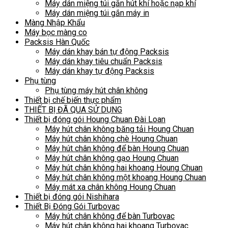
Máy dán miệng túi gắn hút khí hoặc nạp khí
Máy dán miệng túi gắn máy in
Màng Nhập Khẩu
Máy bọc màng co
Packsis Hàn Quốc
Máy dán khay bán tự động Packsis
Máy dán khay tiêu chuẩn Packsis
Máy dán khay tự động Packsis
Phụ tùng
Phụ tùng máy hút chân không
Thiết bị chế biến thực phẩm
THIẾT BỊ ĐÃ QUA SỬ DỤNG
Thiết bị đóng gói Houng Chuan Đài Loan
Máy hút chân không băng tải Houng Chuan
Máy hút chân không chè Houng Chuan
Máy hút chân không để bàn Houng Chuan
Máy hút chân không gạo Houng Chuan
Máy hút chân không hai khoang Houng Chuan
Máy hút chân không một khoang Houng Chuan
Máy mát xa chân không Houng Chuan
Thiết bị đóng gói Nishihara
Thiết Bị Đóng Gói Turbovac
Máy hút chân không để bàn Turbovac
Máy hút chân không hai khoang Turbovac