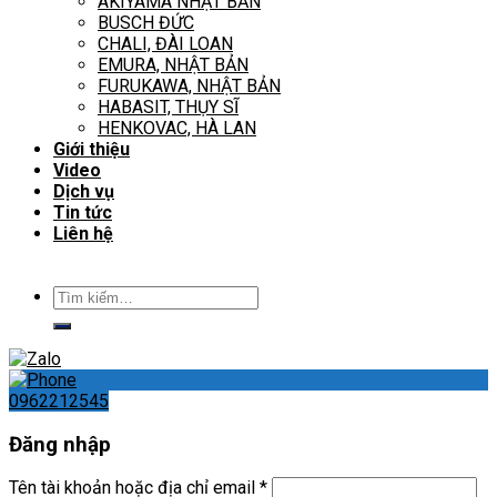
AKIYAMA NHẬT BẢN
BUSCH ĐỨC
CHALI, ĐÀI LOAN
EMURA, NHẬT BẢN
FURUKAWA, NHẬT BẢN
HABASIT, THỤY SĨ
HENKOVAC, HÀ LAN
Giới thiệu
Video
Dịch vụ
Tin tức
Liên hệ
Tìm
kiếm:
0962212545
Đăng nhập
Tên tài khoản hoặc địa chỉ email
*