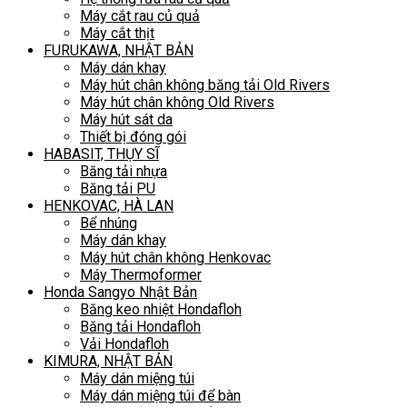
Máy cắt rau củ quả
Máy cắt thịt
FURUKAWA, NHẬT BẢN
Máy dán khay
Máy hút chân không băng tải Old Rivers
Máy hút chân không Old Rivers
Máy hút sát da
Thiết bị đóng gói
HABASIT, THỤY SĨ
Băng tải nhựa
Băng tải PU
HENKOVAC, HÀ LAN
Bể nhúng
Máy dán khay
Máy hút chân không Henkovac
Máy Thermoformer
Honda Sangyo Nhật Bản
Băng keo nhiệt Hondafloh
Băng tải Hondafloh
Vải Hondafloh
KIMURA, NHẬT BẢN
Máy dán miệng túi
Máy dán miệng túi để bàn