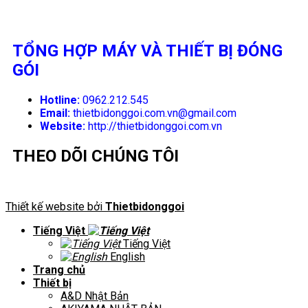
TỔNG HỢP MÁY VÀ THIẾT BỊ ĐÓNG
GÓI
Hotline:
0962.212.545
Email:
thietbidonggoi.com.vn@gmail.com
Website:
http://thietbidonggoi.com.vn
THEO DÕI CHÚNG TÔI
Thiết kế website bởi
Thietbidonggoi
Tiếng Việt
Tiếng Việt
English
Trang chủ
Thiết bị
A&D Nhật Bản