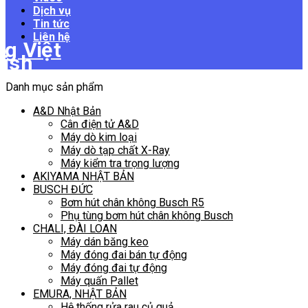
Dịch vụ
Tin tức
Liên hệ
Danh mục sản phẩm
A&D Nhật Bản
Cân điện tử A&D
Máy dò kim loại
Máy dò tạp chất X-Ray
Máy kiểm tra trọng lượng
AKIYAMA NHẬT BẢN
BUSCH ĐỨC
Bơm hút chân không Busch R5
Phụ tùng bơm hút chân không Busch
CHALI, ĐÀI LOAN
Máy dán băng keo
Máy đóng đai bán tự động
Máy đóng đai tự động
Máy quấn Pallet
EMURA, NHẬT BẢN
Hệ thống rửa rau củ quả