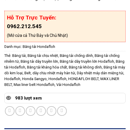
Hỗ Trợ Trực Tuyến:
0962.212.545
(Mở cửa cả Thứ Bảy và Chủ Nhật)
Danh mục:
Băng tải Hondafloh
Thẻ:
Băng tải
,
Băng tải chịu nhiệt
,
Băng tải chống dính
,
Băng tải chống
nhiễm từ
,
Băng tải dây truyền lớn
,
Băng tải dây truyền lớn Hodafloh
,
Băng
tải Hodafloh
,
Băng tải kháng hóa chất
,
Băng tải không dính
,
Băng tải máy
dò kim loại
,
Belt
,
dây chịu nhiệt máy hàn túi
,
Dây nhiệt máy dán miệng túi
,
Hodafloh
,
Honda Sangyo
,
Hondafloh
,
HONDAFLOH BELT
,
MAX LINER
BELT
,
Max liner belt Hondafloh
,
Vải Hondafloh
983 lượt xem