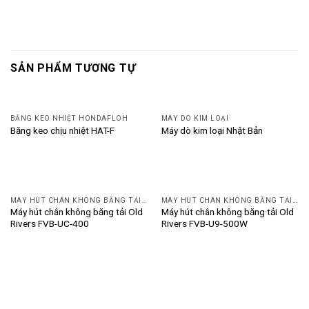
SẢN PHẨM TƯƠNG TỰ
BĂNG KEO NHIỆT HONDAFLOH
MÁY DÒ KIM LOẠI
Băng keo chịu nhiệt HAT-F
Máy dò kim loại Nhật Bản
MÁY HÚT CHÂN KHÔNG BĂNG TẢI OLD RIVERS
MÁY HÚT CHÂN KHÔNG BĂNG TẢI OLD RIVERS
Máy hút chân không băng tải Old
Máy hút chân không băng tải Old
Rivers FVB-UC-400
Rivers FVB-U9-500W