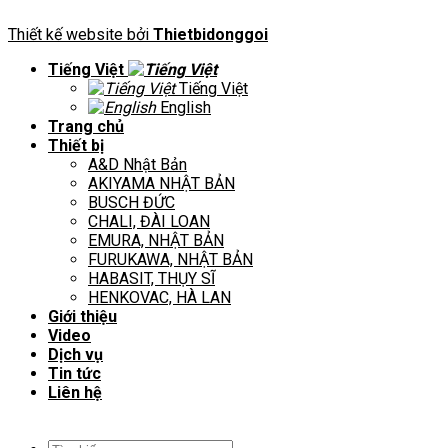
Thiết kế website bởi
Thietbidonggoi
Tiếng Việt
Tiếng Việt
English
Trang chủ
Thiết bị
A&D Nhật Bản
AKIYAMA NHẬT BẢN
BUSCH ĐỨC
CHALI, ĐÀI LOAN
EMURA, NHẬT BẢN
FURUKAWA, NHẬT BẢN
HABASIT, THỤY SĨ
HENKOVAC, HÀ LAN
Giới thiệu
Video
Dịch vụ
Tin tức
Liên hệ