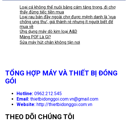
Loại cá không thể nuôi bằng cám tăng trọng, đi chợ
thấy đừng tiếc tiền mua
Loại rau bán đầy ngoài chợ được mệnh danh là ‘vua
chống ung thư’, giá thành rẻ nhưng ít người biết để
mua về
Ứng dụng máy dò kim loại A&D
Màng POF Là Gì?
Sửa máy hút chân không tận nơi
TỔNG HỢP MÁY VÀ THIẾT BỊ ĐÓNG
GÓI
Hotline:
0962.212.545
Email:
thietbidonggoi.com.vn@gmail.com
Website:
http://thietbidonggoi.com.vn
THEO DÕI CHÚNG TÔI