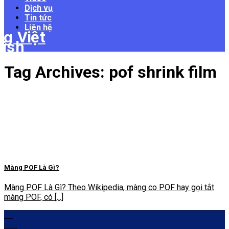
Dịch vụ
Tin tức
Liên hệ
Tag Archives:
pof shrink film
Màng POF Là Gì?
Màng POF Là Gì? Theo Wikipedia, màng co POF hay gọi tắt
màng POF, có [...]
29
Th8