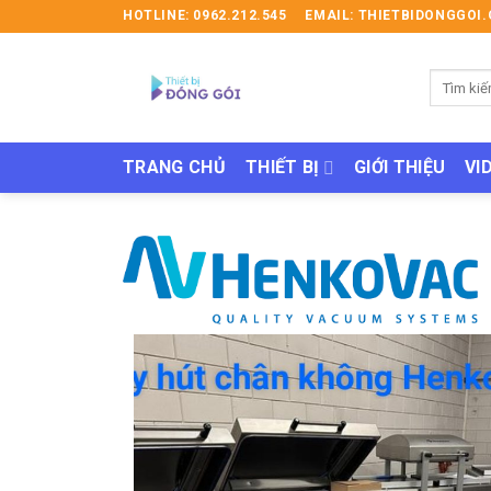
Skip
HOTLINE: 0962.212.545
EMAIL: THIETBIDONGGO
to
content
Tìm
kiếm:
TRANG CHỦ
THIẾT BỊ
GIỚI THIỆU
VI