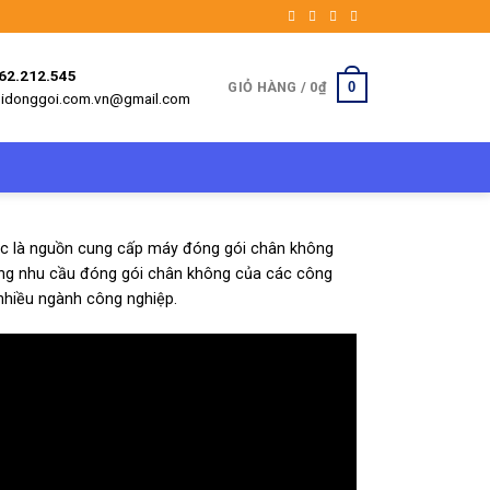
962.212.545
0
GIỎ HÀNG /
0
₫
etbidonggoi.com.vn@gmail.com
vac là nguồn cung cấp máy đóng gói chân không
ng nhu cầu đóng gói chân không của các công
nhiều ngành công nghiệp.