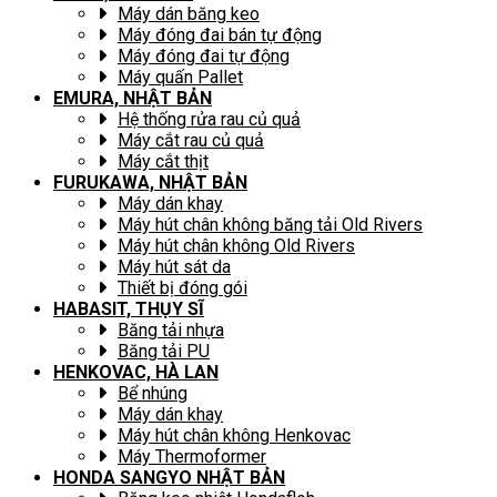
Máy dán băng keo
Máy đóng đai bán tự động
Máy đóng đai tự động
Máy quấn Pallet
EMURA, NHẬT BẢN
Hệ thống rửa rau củ quả
Máy cắt rau củ quả
Máy cắt thịt
FURUKAWA, NHẬT BẢN
Máy dán khay
Máy hút chân không băng tải Old Rivers
Máy hút chân không Old Rivers
Máy hút sát da
Thiết bị đóng gói
HABASIT, THỤY SĨ
Băng tải nhựa
Băng tải PU
HENKOVAC, HÀ LAN
Bể nhúng
Máy dán khay
Máy hút chân không Henkovac
Máy Thermoformer
HONDA SANGYO NHẬT BẢN