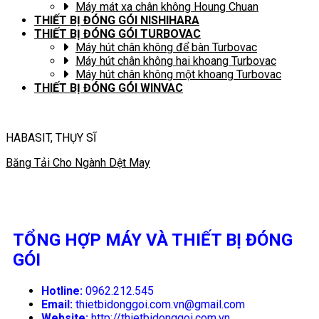
Máy mát xa chân không Houng Chuan
THIẾT BỊ ĐÓNG GÓI NISHIHARA
THIẾT BỊ ĐÓNG GÓI TURBOVAC
Máy hút chân không để bàn Turbovac
Máy hút chân không hai khoang Turbovac
Máy hút chân không một khoang Turbovac
THIẾT BỊ ĐÓNG GÓI WINVAC
HABASIT, THỤY SĨ
Băng Tải Cho Ngành Dệt May
TỔNG HỢP MÁY VÀ THIẾT BỊ ĐÓNG
GÓI
Hotline:
0962.212.545
Email:
thietbidonggoi.com.vn@gmail.com
Website:
http://thietbidonggoi.com.vn