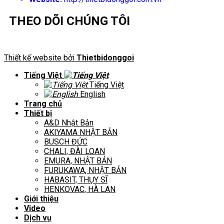
THEO DÕI CHÚNG TÔI
Thiết kế website bởi
Thietbidonggoi
Tiếng Việt
Tiếng Việt
English
Trang chủ
Thiết bị
A&D Nhật Bản
AKIYAMA NHẬT BẢN
BUSCH ĐỨC
CHALI, ĐÀI LOAN
EMURA, NHẬT BẢN
FURUKAWA, NHẬT BẢN
HABASIT, THỤY SĨ
HENKOVAC, HÀ LAN
Giới thiệu
Video
Dịch vụ