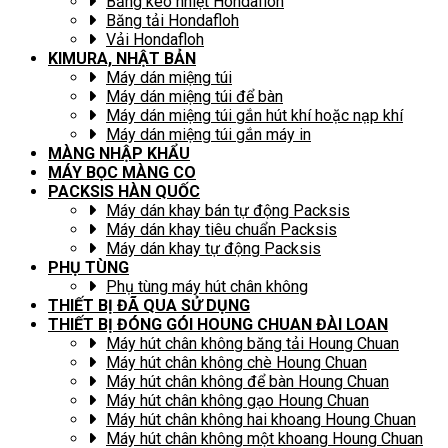
Băng keo nhiệt Hondafloh
Băng tải Hondafloh
Vải Hondafloh
KIMURA, NHẬT BẢN
Máy dán miệng túi
Máy dán miệng túi để bàn
Máy dán miệng túi gắn hút khí hoặc nạp khí
Máy dán miệng túi gắn máy in
MÀNG NHẬP KHẨU
MÁY BỌC MÀNG CO
PACKSIS HÀN QUỐC
Máy dán khay bán tự động Packsis
Máy dán khay tiêu chuẩn Packsis
Máy dán khay tự động Packsis
PHỤ TÙNG
Phụ tùng máy hút chân không
THIẾT BỊ ĐÃ QUA SỬ DỤNG
THIẾT BỊ ĐÓNG GÓI HOUNG CHUAN ĐÀI LOAN
Máy hút chân không băng tải Houng Chuan
Máy hút chân không chè Houng Chuan
Máy hút chân không để bàn Houng Chuan
Máy hút chân không gạo Houng Chuan
Máy hút chân không hai khoang Houng Chuan
Máy hút chân không một khoang Houng Chuan