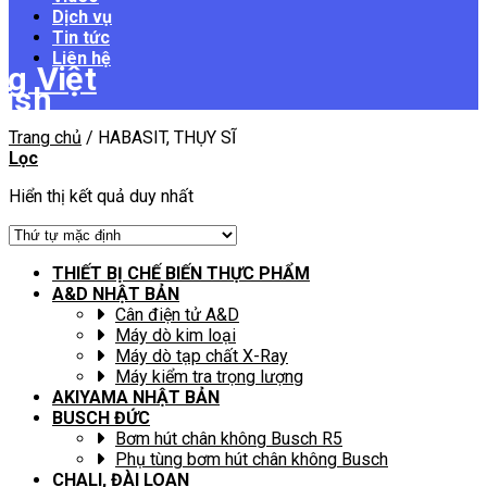
Dịch vụ
Tin tức
Liên hệ
Trang chủ
/
HABASIT, THỤY SĨ
Lọc
Hiển thị kết quả duy nhất
THIẾT BỊ CHẾ BIẾN THỰC PHẨM
A&D NHẬT BẢN
Cân điện tử A&D
Máy dò kim loại
Máy dò tạp chất X-Ray
Máy kiểm tra trọng lượng
AKIYAMA NHẬT BẢN
BUSCH ĐỨC
Bơm hút chân không Busch R5
Phụ tùng bơm hút chân không Busch
CHALI, ĐÀI LOAN