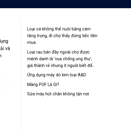
Loại cá không thể nuôi bằng cám
tăng trọng, đi chợ thấy đừng tiếc tiền
dụng
mua
ải và
Loại rau bán đầy ngoài chợ được
n
mệnh danh là ‘vua chống ung thư’,
giá thành rẻ nhưng ít người biết để
mua về
Ứng dụng máy dò kim loại A&D
Màng POF Là Gì?
Sửa máy hút chân không tận nơi