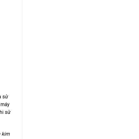
à sử
ó máy
hi sử
à kim