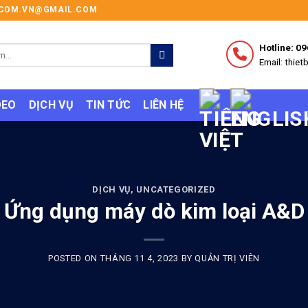
I.COM.VN@GMAIL.COM
Hotline: 0
Email: thi
DEO
DỊCH VỤ
TIN TỨC
LIÊN HỆ
DỊCH VỤ
,
UNCATEGORIZED
Ứng dụng máy dò kim loại A&D
POSTED ON
THÁNG 11 4, 2023
BY
QUẢN TRỊ VIÊN